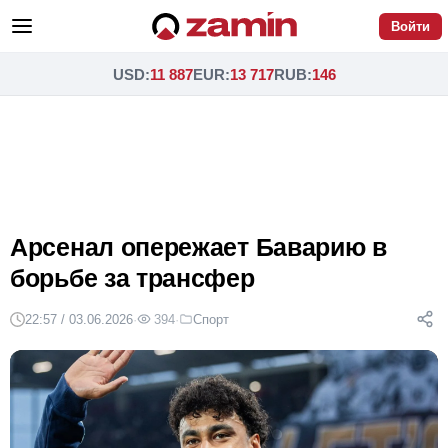
Войти
USD
:
11 887
EUR
:
13 717
RUB
:
146
Арсенал опережает Баварию в
борьбе за трансфер
22:57 / 03.06.2026
·
394
·
Спорт