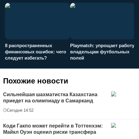
8 распространенных
Playmatch: упрощает работу
P
финансовых ошибок: чего
владельцам футбольных
н
следует избегать?
полей
и
п
Похожие новости
Сильнейшая шахматистка Казахстана
приедет на олимпиаду в Самарканд
Сегодня 14:52
Коди Гакпо может перейти в Тоттенхэм:
Майкл Оуэн оценил риски трансфера