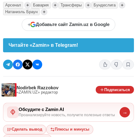
+
+
+
+
Арсенал
Бавария
Трансферы
Бундеслига
+
Натаниэль Браун
+
Добавьте сайт Zamin.uz в Google
Читайте «Zamin» в Telegram!
Nodirbek Razzokov
Подписаться
«ZAMIN.UZ»
редактор
Обсудите с Zamin AI
→
Проанализируйте новость, получите полезные ответы
Сделать вывод
Плюсы и минусы