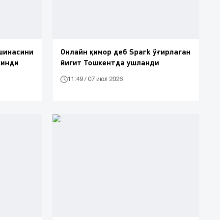
шинасини
Онлайн қимор деб Spark ўғирлаган
линди
йигит Тошкентда ушланди
11:49 / 07 июл 2026