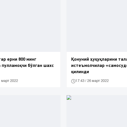
тар ерни 800 минг
Қонуний ҳуқуқларини тал
 пулламоқчи бўлган шахс
истеъмолчилар «самосуд
қилинди
1 март 2022
17:43 / 26 март 2022