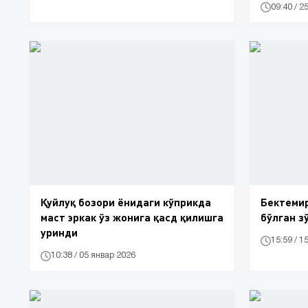
09:40 / 2
Қуйлуқ бозори ёнидаги кўприкда
Бектеми
маст эркак ўз жонига қасд қилишга
бўлган з
уринди
15:59 / 1
10:38 / 05 январ 2026