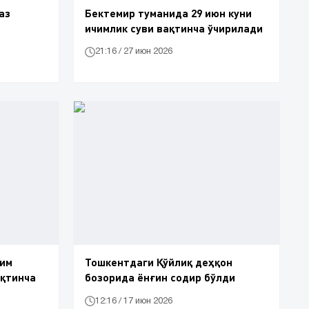
аз
Бектемир туманида 29 июн куни
ичимлик суви вақтинча ўчирилади
21:16 / 27 июн 2026
рим
Тошкентдаги Қўйлиқ деҳқон
ақтинча
бозорида ёнғин содир бўлди
12:16 / 17 июн 2026