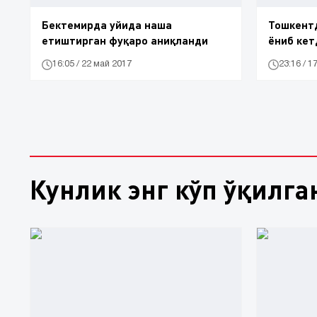
Бектемирда уйида наша
Тошкент
етиштирган фуқаро аниқланди
ёниб кет
16:05 / 22 май 2017
23:16 / 1
Кунлик энг кўп ўқилга