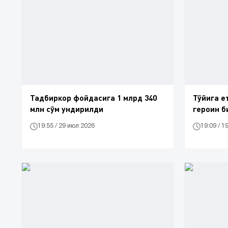
Тадбиркор фойдасига 1 млрд 340
Тўйига е
млн сўм ундирилди
героин б
19:55 / 29 июл 2026
19:09 / 1