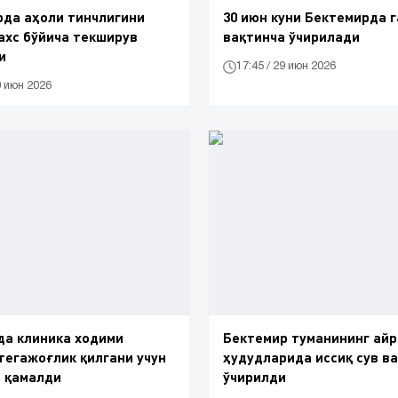
да аҳоли тинчлигини
30 июн куни Бектемирда г
ахс бўйича текширув
вақтинча ўчирилади
и
17:45 / 29 июн 2026
0 июн 2026
да клиника ходими
Бектемир туманининг ай
тегажоғлик қилгани учун
ҳудудларида иссиқ сув в
а қамалди
ўчирилди