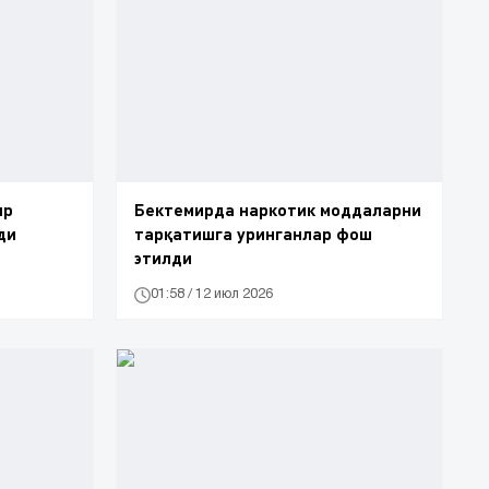
ир
Бектемирда наркотик моддаларни
ди
тарқатишга уринганлар фош
этилди
01:58 / 12 июл 2026