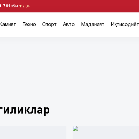
1 761
сўм
▼
7,04
Жамият
Техно
Спорт
Авто
Маданият
Иқтисодиё
гиликлар