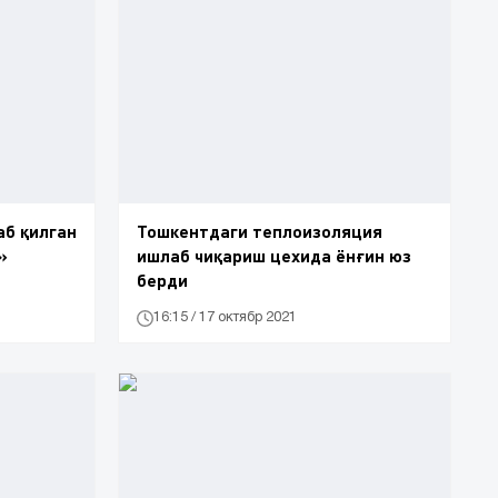
аб қилган
Тошкентдаги теплоизоляция
»
ишлаб чиқариш цехида ёнғин юз
берди
16:15 / 17 октябр 2021