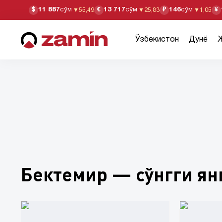
11 887
сўм
13 717
сўм
146
сўм
$
€
₽
¥
▼
55,49
▼
25,83
▼
1,05
Ўзбекистон
Дунё
Бектемир — сўнгги ян