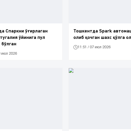
а Спаркни ўғирлаган
Тошкентда Spark автома
тугалия ўйинига пул
олиб қочган шахс қўлга о
 бўлган
11:51 / 07 июл 2026
8 июл 2026