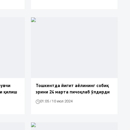
рувчи
Тошкентда йигит аёлининг собиқ
ли қилиш
эрини 24 марта пичоқлаб ўлдирди
01:05 / 10 июл 2024