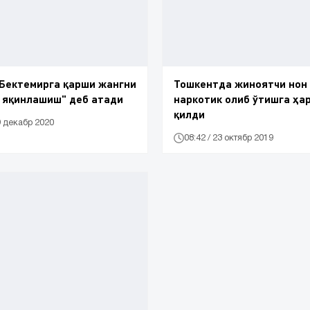
Бектемирга қарши жангни
Тошкентда жиноятчи нон
 яқинлашиш" деб атади
наркотик олиб ўтишга ҳа
қилди
9 декабр 2020
08:42 / 23 октябр 2019