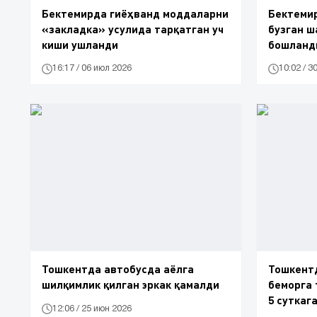
Бектемирда гиёҳванд моддаларни
Бектемир
«закладка» усулида тарқатган уч
бузган ш
киши ушланди
бошланд
16:17 / 06 июл 2026
10:02 / 3
Тошкентда автобусда аёлга
Тошкент
шилқимлик қилган эркак қамалди
беморга 
5 суткаг
12:06 / 25 июн 2026