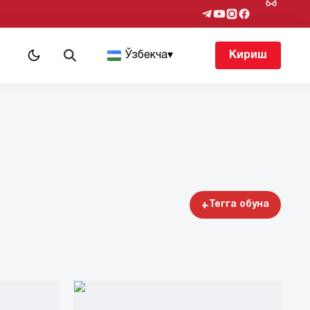
т
Ўзбекча
▾
Кириш
+
Тегга обуна