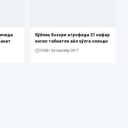
 ичида
Қўйлиқ бозори атрофида 21 нафар
ракат
енгил табиатли аёл қўлга олинди
15:06 / 04 сентябр 2017