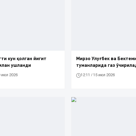
тти кун қолган йигит
Мирзо Улуғбек ва Бектем
илан ушланди
туманларида газ ўчирила
9 июл 2026
12:11 / 15 июл 2026