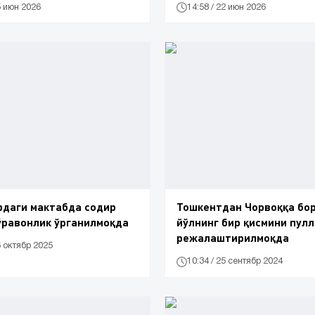
5 июн 2026
14:58 / 22 июн 2026
рдаги мактабда содир
Тошкентдан Чорвоққа бо
ўравонлик ўрганилмоқда
йўлнинг бир қисмини пул
режалаштирилмоқда
5 октябр 2025
10:34 / 25 сентябр 2024