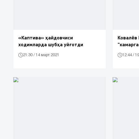
«Каптива» ҳайдовчиси
Ковалёв 
ходимларда шубҳа уйғотди
"камарга
21:30 / 14 март 2021
12:44 / 1