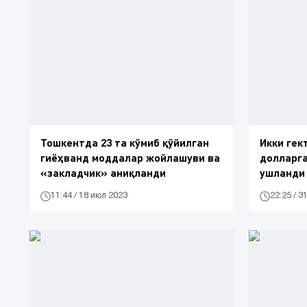
Тошкентда 23 та кўмиб қўйилган
Икки гек
гиёҳванд моддалар жойлашуви ва
долларга
«закладчик» аниқланди
ушланди
11:44 / 18 июл 2023
22:25 / 3