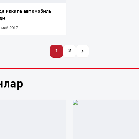
да иккита автомобиль
ди
7 май 2017
1
2
нлар