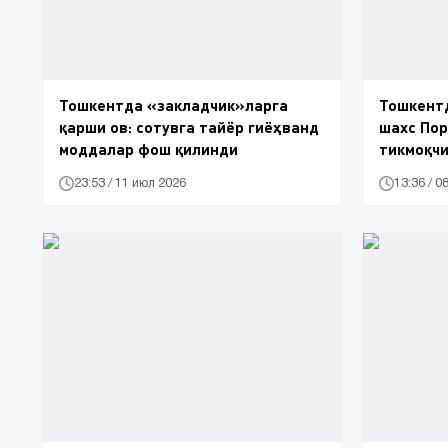
Тошкентда «закладчик»ларга
Тошкентд
қарши ов: сотувга тайёр гиёҳванд
шахс Пор
моддалар фош қилинди
тикмоқчи
23:53 / 11 июл 2026
13:36 / 0