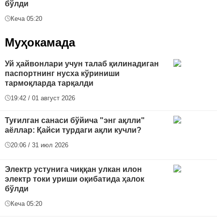
бўлди
Кеча 05:20
Муҳокамада
Уй ҳайвонлари учун талаб қилинадиган
паспортнинг нусха кўриниши
тармоқларда тарқалди
19:42 / 01 август 2026
Туғилган санаси бўйича "энг ақлли"
аёллар: Қайси турдаги ақли кучли?
20:06 / 31 июл 2026
Электр устунига чиққан улкан илон
электр токи уриши оқибатида ҳалок
бўлди
Кеча 05:20