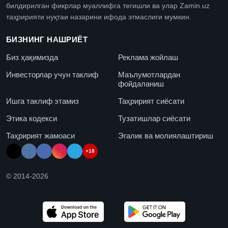
билдирилган фикрлар муаллифга тегишли ва улар Zamin.uz
таҳририяти нуқтаи назарини ифода этмаслиги мумкин.
БИЗНИНГ НАШРИЁТ
Биз ҳақимизда
Реклама жойлаш
Инвесторлар учун таклиф
Маълумотлардан
фойдаланиш
Ишга таклиф этамиз
Таҳририят сиёсати
Этика кодекси
Тузатишлар сиёсати
Таҳририят жамоаси
Эгалик ва молиялаштириш
+18
© 2014-
2026