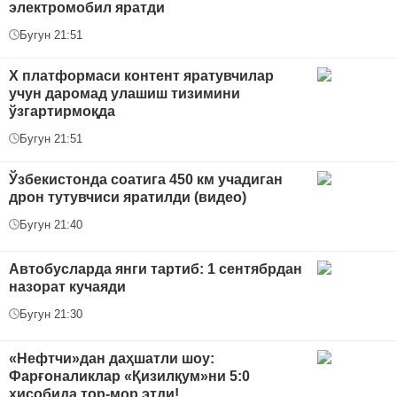
электромобил яратди
Бугун 21:51
Х платформаси контент яратувчилар
учун даромад улашиш тизимини
ўзгартирмоқда
Бугун 21:51
Ўзбекистонда соатига 450 км учадиган
дрон тутувчиси яратилди (видео)
Бугун 21:40
Автобусларда янги тартиб: 1 сентябрдан
назорат кучаяди
Бугун 21:30
«Нефтчи»дан даҳшатли шоу:
Фарғоналиклар «Қизилқум»ни 5:0
ҳисобида тор-мор этди!