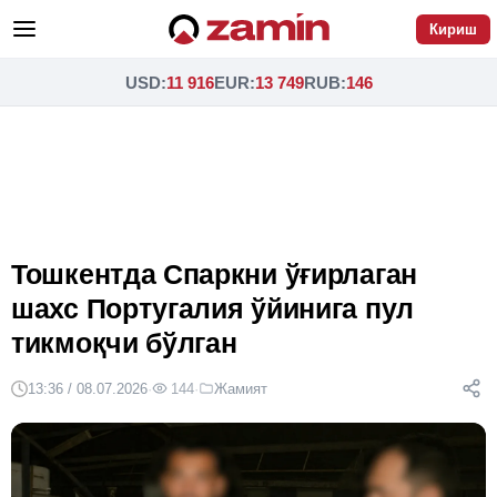
Кириш
USD
:
11 916
EUR
:
13 749
RUB
:
146
Тошкентда Спаркни ўғирлаган
шахс Португалия ўйинига пул
тикмоқчи бўлган
13:36 / 08.07.2026
·
144
·
Жамият