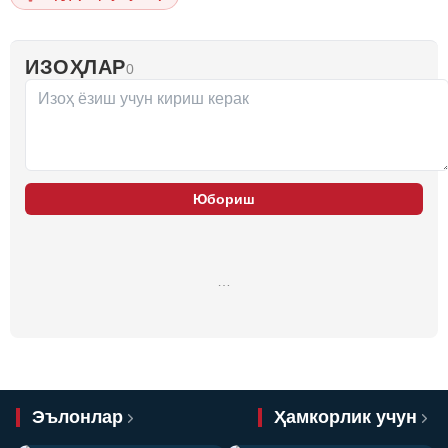
ИЗОҲЛАР
0
Юбориш
…
Эълонлар
Ҳамкорлик учун