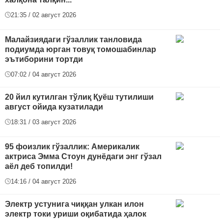
21:35 / 02 август 2026
Малайзиядаги гўзаллик танловида
подиумда юрган товуқ томошабинлар
эътиборини тортди
07:02 / 04 август 2026
20 йил кутилган тўлиқ Қуёш тутилиши
август ойида кузатилади
18:31 / 03 август 2026
95 фоизлик гўзаллик: Америкалик
актриса Эмма Стоун дунёдаги энг гўзал
аёл деб топилди!
14:16 / 04 август 2026
Электр устунига чиққан улкан илон
электр токи уриши оқибатида ҳалок