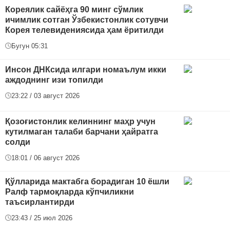
Кореялик сайёҳга 90 минг сўмлик
ичимлик сотган Ўзбекистонлик сотувчи
Корея телевидениясида ҳам ёритилди
Бугун 05:31
Инсон ДНКсида илгари номаълум икки
аждоднинг изи топилди
23:22 / 03 август 2026
Қозоғистонлик келиннинг маҳр учун
кутилмаган талаби барчани ҳайратга
солди
18:01 / 06 август 2026
Қўлларида мактабга борадиган 10 ёшли
Ралф тармоқларда кўпчиликни
таъсирлантирди
23:43 / 25 июл 2026