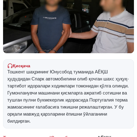
Қисқача
Тошкент шаҳрининг Юнусобод туманида АЁҚШ
ҳудудидан Спарк автомобилини олиб қочган шахс ҳуқуқ-
тартибот идоралари ходимлари томонидан қўлга олинди.
Гумонланувчи машинани қисмларга ажратиб сотишни ва
тушган пулни букмекерлик идорасида Португалия терма
жамоасининг ғалабасига тикишни режалаштирган. У бу
орқали мавжуд қарзларини ёпишни ўйлаганини
билдирган.