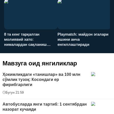
8 та кенг тарқалган
Playmatch: майдон эгалари
P
молиявий хато:
ишини анча
у
нималардан сақланиш
енгиллаштиради
х
керак?
Мавзуга оид янгиликлар
Ҳокимликдаги «танишлар» ва 100 млн
сўмлик тузоқ: Косондаги ер
фирибгарлиги
Бугун 21:59
Автобусларда янги тартиб: 1 сентябрдан
назорат кучаяди