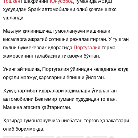
Тошкент
шаҳрининг
Юнусобод
туманида АЁҚШ
ҳудудидан Spark автомобилини олиб қочган шахс
ушланди.
Маълум қилинишича, гумонланувчи машинани
қисмларга ажратиб сотишни режалаштирган. У тушган
пулни букмекерлик идорасида
Португалия
терма
жамоасининг ғалабасига тикмоқчи бўлган.
Унинг айтишича, Португалия ўйинидан келадиган ютуқ
орқали мавжуд қарзларини ёпишни ўйлаган.
Ҳуқуқ-тартибот идоралари ходимлари ўғирланган
автомобилни Бектемир тумани ҳудудидан топган.
Машина эгасига қайтарилган.
Ҳозирда гумонланувчига нисбатан тергов ҳаракатлари
олиб борилмоқда.