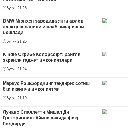
Бугун 21:26
BMW Mюнхен заводида янги авлод
электр седанини ишлаб чиқаришни
бошлади
Бугун 21:25
Kindle Скрибе Колорсофт: рангли
экранли гаджет имкониятлари
Бугун 21:24
Маркус Рэшфорднинг тақдири: сотиш
ёки иккинчи имкониятми
Бугун 21:19
Лучано Спаллетти Мишел Ди
Грегорионинг ўйини ҳақида фикр
билдирди