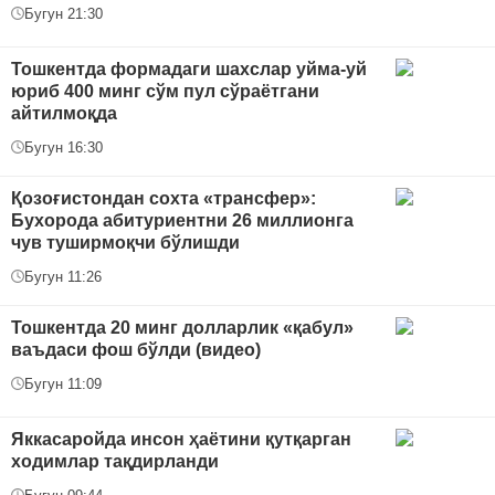
Бугун 21:30
Тошкентда формадаги шахслар уйма-уй
юриб 400 минг сўм пул сўраётгани
айтилмоқда
Бугун 16:30
Қозоғистондан сохта «трансфер»:
Бухорода абитуриентни 26 миллионга
чув туширмоқчи бўлишди
Бугун 11:26
Тошкентда 20 минг долларлик «қабул»
ваъдаси фош бўлди (видео)
Бугун 11:09
Яккасаройда инсон ҳаётини қутқарган
ходимлар тақдирланди