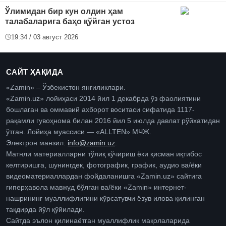
Ўлимидан бир кун олдин ҳам
талабаларига баҳо қўйган устоз
19:34 / 03 август 2026
САЙТ ҲАҚИДА
«Zamin» – Ўзбекистон янгиликлари.
«Zamin.uz» лойиҳаси 2014 йил 1 декабрда ўз фаолиятини
бошлаган ва оммавий ахборот воситаси сифатида 1117-
рақамли гувоҳнома билан 2016 йил 5 июлда давлат рўйхатидан
ўтган. Лойиҳа муассиси — «ALLTEN» МЧЖ.
Электрон манзил:
info@zamin.uz
.
Матнли материалларни тўлиқ кўчириш ёки қисман иқтибос
келтиришга, шунингдек, фотографик, график, аудио ва/ёки
видеоматериаллардан фойдаланишга «Zamin.uz» сайтига
гиперҳавола мавжуд бўлган ва/ёки «Zamin» интернет-
нашрининг муаллифлигини кўрсатувчи ёзув илова қилинган
тақдирда йўл қўйилади.
Сайтда эълон қилинаётган муаллифлик мақолаларида