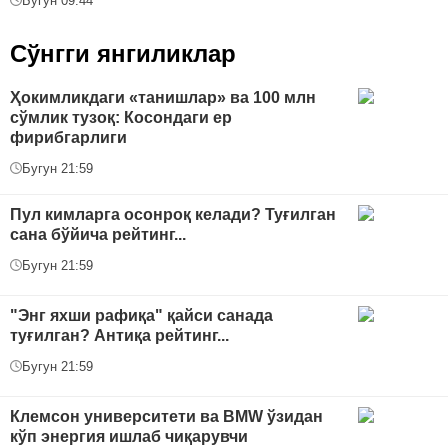
Бугун 09:44
Сўнгги янгиликлар
Ҳокимликдаги «танишлар» ва 100 млн
сўмлик тузоқ: Косондаги ер
фирибгарлиги
Бугун 21:59
Пул кимларга осонроқ келади? Туғилган
сана бўйича рейтинг...
Бугун 21:59
"Энг яхши рафиқа" қайси санада
туғилган? Антиқа рейтинг...
Бугун 21:59
Клемсон университети ва BMW ўзидан
кўп энергия ишлаб чиқарувчи