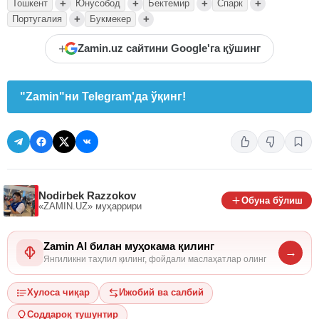
+
+
+
+
Тошкент
Юнусобод
Бектемир
Спарк
+
+
Португалия
Букмекер
+
Zamin.uz сайтини Google'га қўшинг
"Zamin"ни Telegram'да ўқинг!
Nodirbek Razzokov
Обуна бўлиш
«ZAMIN.UZ»
муҳаррири
Zamin AI билан муҳокама қилинг
→
Янгиликни таҳлил қилинг, фойдали маслаҳатлар олинг
Хулоса чиқар
Ижобий ва салбий
Соддароқ тушунтир