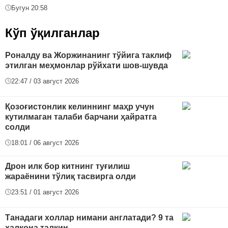
Бугун 20:58
Кўп ўқилганлар
Роналду ва Жоржинанинг тўйига таклиф
этилган меҳмонлар рўйхати шов-шувда
22:47 / 03 август 2026
Қозоғистонлик келиннинг маҳр учун
кутилмаган талаби барчани ҳайратга
солди
18:01 / 06 август 2026
Дрон илк бор китнинг туғилиш
жараёнини тўлиқ тасвирга олди
23:51 / 01 август 2026
Танадаги холлар нимани англатади? 9 та
халқона талқин...