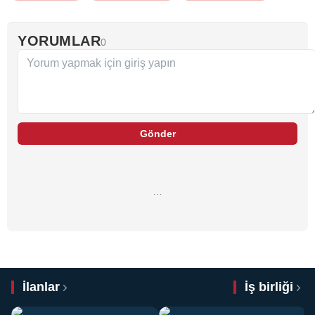
YORUMLAR
0
Gönder
…
İlanlar
İş birliği