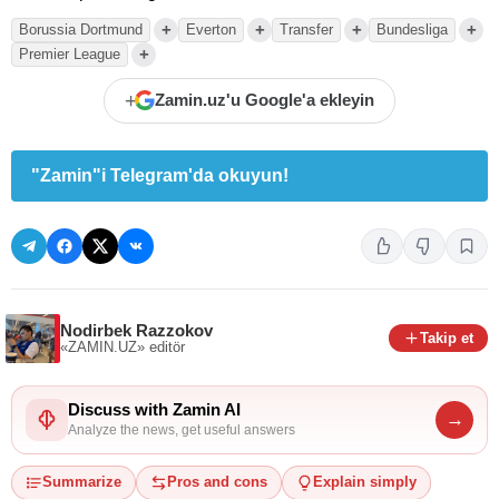
+
+
+
+
Borussia Dortmund
Everton
Transfer
Bundesliga
+
Premier League
+
Zamin.uz'u Google'a ekleyin
"Zamin"i Telegram'da okuyun!
Nodirbek Razzokov
Takip et
«ZAMIN.UZ»
editör
Discuss with Zamin AI
→
Analyze the news, get useful answers
Summarize
Pros and cons
Explain simply