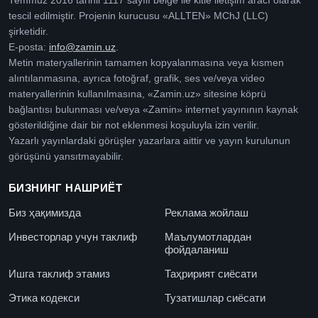
Temmuz 2016 tarihli 1117 sayılı belge ile kitle iletişim aracı olarak
tescil edilmiştir. Projenin kurucusu «ALLTEN» MChJ (LLC)
şirketidir.
E-posta:
info@zamin.uz
.
Metin materyallerinin tamamen kopyalanmasına veya kısmen
alıntılanmasına, ayrıca fotoğraf, grafik, ses ve/veya video
materyallerinin kullanılmasına, «Zamin.uz» sitesine köprü
bağlantısı bulunması ve/veya «Zamin» internet yayınının kaynak
gösterildiğine dair bir not eklenmesi koşuluyla izin verilir.
Yazarlı yayınlardaki görüşler yazarlara aittir ve yayın kurulunun
görüşünü yansıtmayabilir.
БИЗНИНГ НАШРИЁТ
Биз ҳақимизда
Реклама жойлаш
Инвесторлар учун таклиф
Маълумотлардан
фойдаланиш
Ишга таклиф этамиз
Таҳририят сиёсати
Этика кодекси
Тузатишлар сиёсати