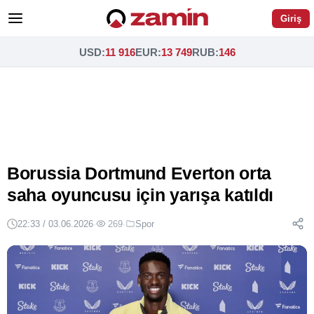
Giriş
USD
:
11 916
EUR
:
13 749
RUB
:
146
Borussia Dortmund Everton orta
saha oyuncusu için yarışa katıldı
22:33 / 03.06.2026
·
269
·
Spor