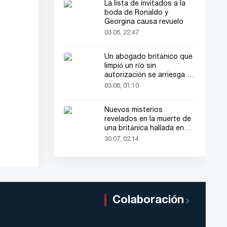
La lista de invitados a la
boda de Ronaldo y
Georgina causa revuelo
03.08, 22:47
Un abogado británico que
limpió un río sin
autorización se arriesga a
hasta 2 años de cárcel
03.08, 01:10
Nuevos misterios
revelados en la muerte de
una británica hallada en
una maleta
30.07, 02:14
Colaboración