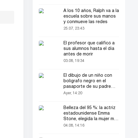
A los 10 años, Ralph va a la
escuela sobre sus manos
y conmueve las redes
25.07, 23:43
El profesor que calificó a
sus alumnos hasta el día
antes de morir
03.08, 19:34
El dibujo de un niño con
bolígrafo negro en el
pasaporte de su padre
llamó la atención de todos
Ayer, 14:20
Belleza del 95 %: la actriz
estadounidense Emma
Stone, elegida la mujer más
bella del mundo
04.08, 14:16