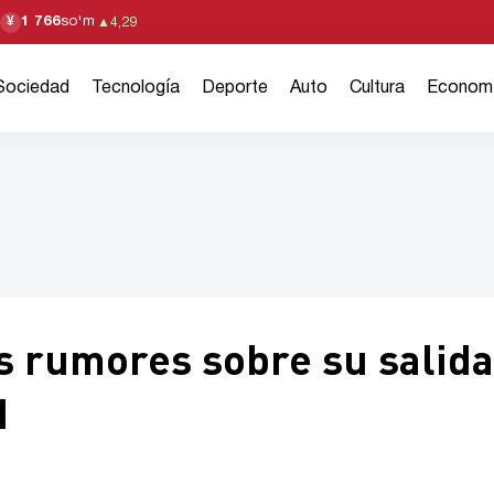
1 766
so'm
¥
▲
4,29
Sociedad
Tecnología
Deporte
Auto
Cultura
Econom
s rumores sobre su salida
d