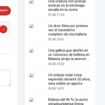
Una criatura con presas
enteras en el estómago
encalla en la costa
eguir
01.08, 11:53
Un dron filma por primera
→
vez el nacimiento
completo de una ballena
01.08, 23:51
Una gallina que desfiló en
un concurso de belleza en
Malasia atrajo la atención
del público
04.08, 07:02
Un eclipse solar total,
esperado durante 20 años,
será visible en agosto
03.08, 18:31
Belleza del 95 %: la actriz
estadounidense Emma