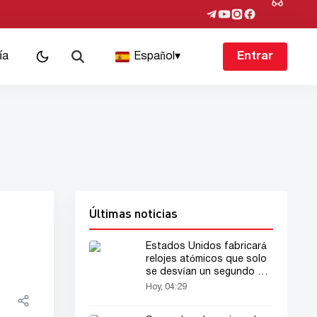
ía
Español
▾
Entrar
Últimas noticias
Estados Unidos fabricará
relojes atómicos que solo
se desvían un segundo en
30 millones de años
Hoy, 04:29