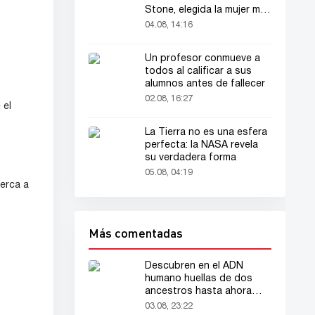
Stone, elegida la mujer más
bella del mundo
04.08, 14:16
Un profesor conmueve a
todos al calificar a sus
alumnos antes de fallecer
02.08, 16:27
 el
La Tierra no es una esfera
perfecta: la NASA revela
su verdadera forma
05.08, 04:19
cerca a
Más comentadas
Descubren en el ADN
humano huellas de dos
ancestros hasta ahora
desconocidos
03.08, 23:22