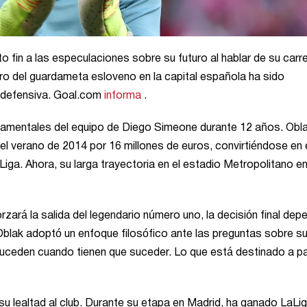
to fin a las especulaciones sobre su futuro al hablar de su carr
turo del guardameta esloveno en la capital española ha sido
d defensiva. Goal.com
informa
.
undamentales del equipo de Diego Simeone durante 12 años. Obl
 el verano de 2014 por 16 millones de euros, convirtiéndose en
iga. Ahora, su larga trayectoria en el estadio Metropolitano e
rzará la salida del legendario número uno, la decisión final dep
 Oblak adoptó un enfoque filosófico ante las preguntas sobre s
suceden cuando tienen que suceder. Lo que está destinado a pa
u lealtad al club. Durante su etapa en Madrid, ha ganado LaLig