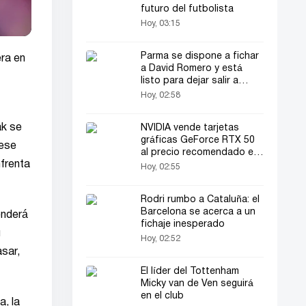
futuro del futbolista
Hoy, 03:15
Parma se dispone a fichar
era en
a David Romero y está
listo para dejar salir a
Pellegrino
Hoy, 02:58
ak se
NVIDIA vende tarjetas
gráficas GeForce RTX 50
 ese
al precio recomendado en
nfrenta
la QuakeCon
Hoy, 02:55
Rodri rumbo a Cataluña: el
Barcelona se acerca a un
enderá
fichaje inesperado
u
Hoy, 02:52
sar,
El líder del Tottenham
Micky van de Ven seguirá
en el club
a, la