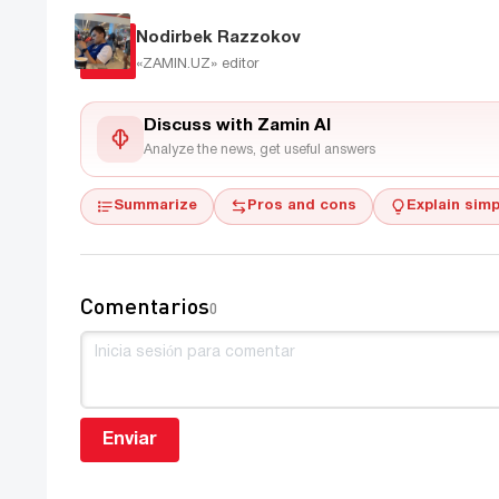
Nodirbek Razzokov
«ZAMIN.UZ»
editor
Discuss with Zamin AI
Analyze the news, get useful answers
Summarize
Pros and cons
Explain simp
Comentarios
0
Enviar