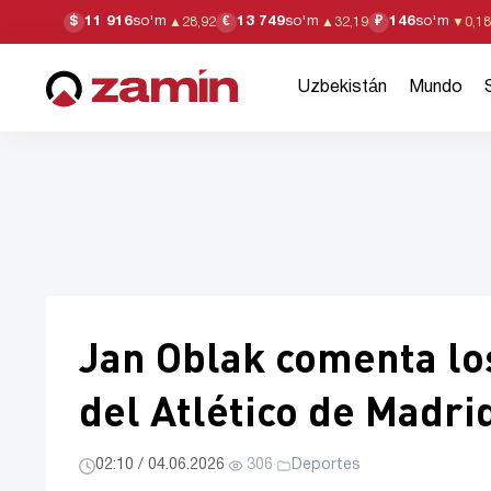
11 916
so'm
13 749
so'm
146
so'm
$
€
₽
▲
28,92
▲
32,19
▼
0,18
Uzbekistán
Mundo
Jan Oblak comenta lo
del Atlético de Madri
02:10 / 04.06.2026
·
306
·
Deportes