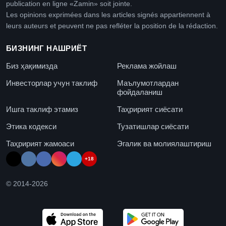
publication en ligne «Zamin» soit jointe.
Les opinions exprimées dans les articles signés appartiennent à
leurs auteurs et peuvent ne pas refléter la position de la rédaction.
БИЗНИНГ НАШРИЁТ
Биз ҳақимизда
Реклама жойлаш
Инвесторлар учун таклиф
Маълумотлардан
фойдаланиш
Ишга таклиф этамиз
Таҳририят сиёсати
Этика кодекси
Тузатишлар сиёсати
Таҳририят жамоаси
Эгалик ва молиялаштириш
+18
© 2014-
2026