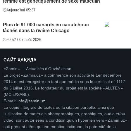
femme est génétiquement de sexe masculin
Aujourd'hui 05:37
Plus de 91 000 canards en caoutchouc
lâchés dans la rivière Chicago
20:52 / 07 août 2026
САЙТ ҲАҚИДА
«Zamin» — Actualités d’Ouzbékistan.
Le projet «Zamin.uz» a commencé son activité le 1er décembre
2014 et est enregistré en tant que média sous le certificat n° 1117
du 5 juillet 2016. Le fondateur du projet est la société «ALLTEN»
(MChJ/SARL).
E-mail:
info@zamin.uz
.
La copie intégrale de textes ou la citation partielle, ainsi que
l’utilisation de matériels photographiques, graphiques, audio et/ou
vidéo, sont autorisées à condition qu’un hyperlien vers «Zamin.uz»
soit présent et/ou qu’une mention indiquant la paternité de la