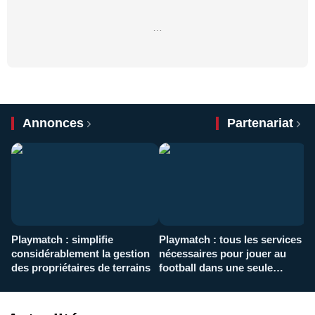
…
Annonces
Partenariat
Playmatch : simplifie
Playmatch : tous les services
C
considérablement la gestion
nécessaires pour jouer au
d
des propriétaires de terrains
football dans une seule
p
application
f