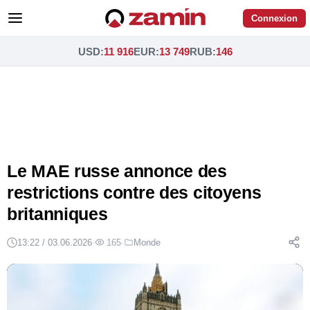
Connexion
USD
:
11 916
EUR
:
13 749
RUB
:
146
Le MAE russe annonce des
restrictions contre des citoyens
britanniques
13:22 / 03.06.2026
·
165
·
Monde