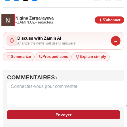
Nigina Zarqarayeva
S'abonner
«ZAMIN.UZ»
rédacteur
Discuss with Zamin AI
→
Analyze the news, get useful answers
Summarize
Pros and cons
Explain simply
COMMENTAIRES
0
Envoyer