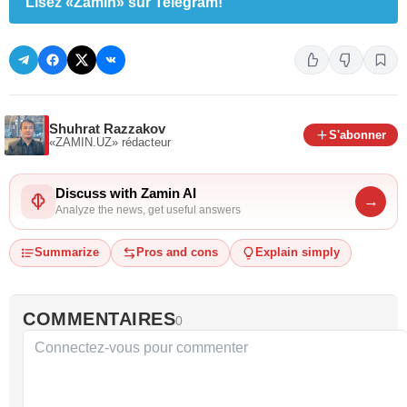
Lisez «Zamin» sur Telegram!
Shuhrat Razzakov
S'abonner
«ZAMIN.UZ»
rédacteur
Discuss with Zamin AI
→
Analyze the news, get useful answers
Summarize
Pros and cons
Explain simply
COMMENTAIRES
0