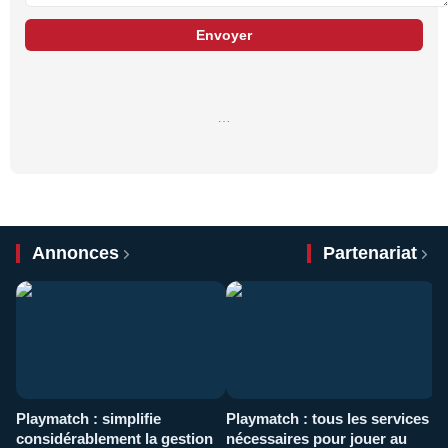
Envoyer
…
Annonces
Partenariat
Playmatch : simplifie
Playmatch : tous les services
C
considérablement la gestion
nécessaires pour jouer au
d