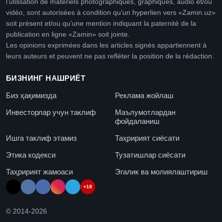
l’utilisation de matériels photographiques, graphiques, audio et/ou
vidéo, sont autorisées à condition qu’un hyperlien vers «Zamin.uz»
soit présent et/ou qu’une mention indiquant la paternité de la
publication en ligne «Zamin» soit jointe.
Les opinions exprimées dans les articles signés appartiennent à
leurs auteurs et peuvent ne pas refléter la position de la rédaction.
БИЗНИНГ НАШРИЁТ
Биз ҳақимизда
Реклама жойлаш
Инвесторлар учун таклиф
Маълумотлардан
фойдаланиш
Ишга таклиф этамиз
Таҳририят сиёсати
Этика кодекси
Тузатишлар сиёсати
Таҳририят жамоаси
Эгалик ва молиялаштириш
+18
© 2014-
2026