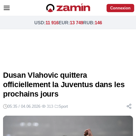
Connexion
USD
:
11 916
EUR
:
13 749
RUB
:
146
Dusan Vlahovic quittera
officiellement la Juventus dans les
prochains jours
05:35 / 04.06.2026
·
313
·
Sport