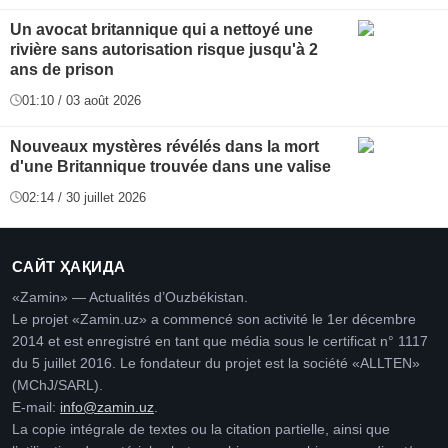
Un avocat britannique qui a nettoyé une
rivière sans autorisation risque jusqu'à 2
ans de prison
01:10 / 03 août 2026
Nouveaux mystères révélés dans la mort
d'une Britannique trouvée dans une valise
02:14 / 30 juillet 2026
САЙТ ҲАҚИДА
«Zamin» — Actualités d’Ouzbékistan.
Le projet «Zamin.uz» a commencé son activité le 1er décembre
2014 et est enregistré en tant que média sous le certificat n° 1117
du 5 juillet 2016. Le fondateur du projet est la société «ALLTEN»
(MChJ/SARL).
E-mail:
info@zamin.uz
.
La copie intégrale de textes ou la citation partielle, ainsi que