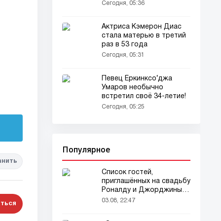
распространилась на 15
Сегодня, 05:36
штатов!
Актриса Кэмерон Диас
стала матерью в третий
раз в 53 года
Сегодня, 05:31
Певец Ёркинксо‘джа
Умаров необычно
встретил своё 34-летие!
Сегодня, 05:25
Популярное
анить
Список гостей,
приглашённых на свадьбу
Роналду и Джорджины,
вызвал ажиотаж
03.08, 22:47
ться