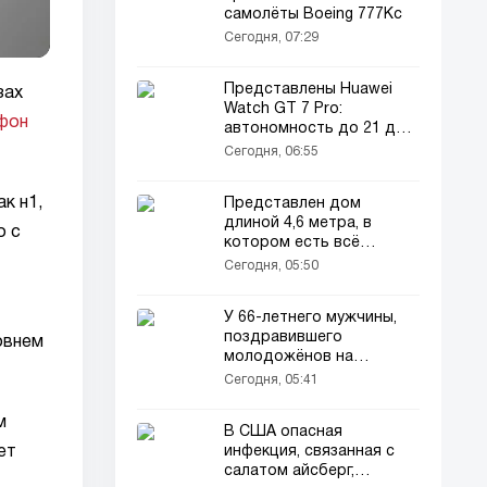
самолёты Boeing 777Кс
Сегодня, 07:29
Представлены Huawei
зах
Watch GT 7 Pro:
фон
автономность до 21 дня
и новые функции
Сегодня, 06:55
к н1,
Представлен дом
длиной 4,6 метра, в
о с
котором есть всё
необходимое
Сегодня, 05:50
У 66-летнего мужчины,
поздравившего
овнем
молодожёнов на
свадьбе, возбудили
Сегодня, 05:41
уголовное дело
м
В США опасная
инфекция, связанная с
ет
салатом айсберг,