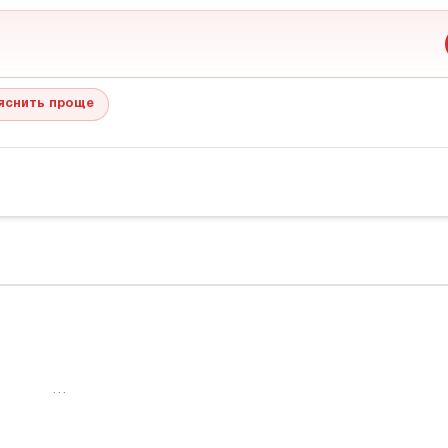
яснить проще
…