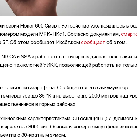
ли серии Honor 600 Смарт. Устройство уже появилось в ба
 номером модели МРК-НКс1. Согласно документам,
смарт
е 5Г. Об этом сообщает Иксбт.ком
сообщает
об этом.
R СА и NSA и работает в популярных диапазонах, таких ка
оснащено технологией УИКК, позволяющей работать не тольк
носливости смартфона. Сообщается, что аккумулятор
 температуре до 35 °К и на высоте до 2000 метров над ур
шественников в горных районах.
ехническими характеристиками. Он оснащен 6,57-дюймовы
и яркостью 8000 нит. Основная камера смартфона включа
ъектив с 30-кратным зумом.