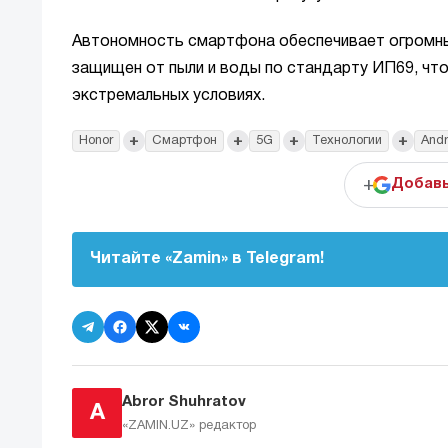
Автономность смартфона обеспечивает огромный
защищен от пыли и воды по стандарту ИП69, чт
экстремальных условиях.
+
+
+
+
Honor
Смартфон
5G
Технологии
Andr
+
Добавь
Читайте «Zamin» в Telegram!
Abror Shuhratov
A
«ZAMIN.UZ»
редактор