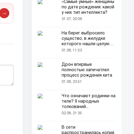
«Самые умные» женщины
по дате рождения: какой
у них тип интеллекта?
→
31.07, 20:06
На берег выбросило
существо, в желудке
которого нашли целую
добычу
01.08, 11:53
Дрон впервые
полностью запечатлел
процесс рождения кита
01.08, 23:51
Что означают родинки на
теле? 9 народных
толкований...
02.08, 21:35
В сети
распространилась копия