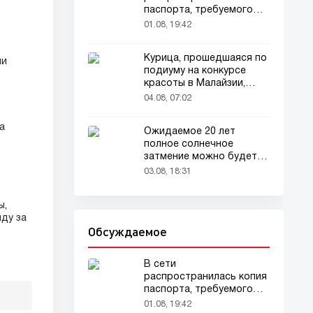
паспорта, требуемого
для домашних животных
01.08, 19:42
Курица, прошедшаяся по
ии
подиуму на конкурсе
красоты в Малайзии,
привлекла внимание
04.08, 07:02
зрителей
а
Ожидаемое 20 лет
полное солнечное
затмение можно будет
наблюдать в августе
03.08, 18:31
ы,
ду за
Обсуждаемое
В сети
распространилась копия
паспорта, требуемого
для домашних животных
01.08, 19:42