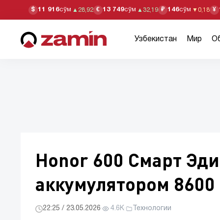
11 916
сўм
13 749
сўм
146
сўм
$
€
₽
¥
▲
28,92
▲
32,19
▼
0,18
Узбекистан
Мир
О
Honor 600 Смарт Эди
аккумулятором 8600
22:25 / 23.05.2026
·
4.6K
·
Технологии