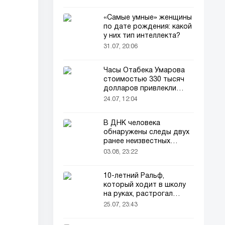
«Самые умные» женщины
по дате рождения: какой
у них тип интеллекта?
31.07, 20:06
Часы Отабека Умарова
стоимостью 330 тысяч
долларов привлекли
всеобщее внимание в
24.07, 12:04
сети!
В ДНК человека
обнаружены следы двух
ранее неизвестных
предков
03.08, 23:22
10-летний Ральф,
который ходит в школу
на руках, растрогал
пользователей соцсетей
25.07, 23:43