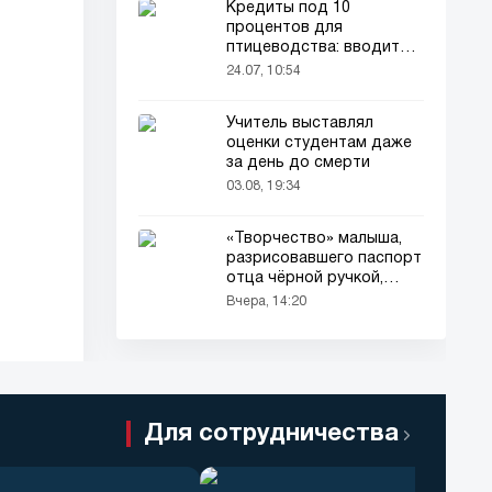
Кредиты под 10
процентов для
птицеводства: вводится
новый порядок
24.07, 10:54
Учитель выставлял
оценки студентам даже
за день до смерти
03.08, 19:34
«Творчество» малыша,
разрисовавшего паспорт
отца чёрной ручкой,
привлекло всеобщее
Вчера, 14:20
внимание
Для сотрудничества