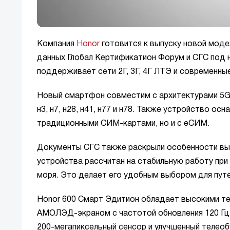
Компания
Honor
готовится к выпуску новой моде
данных Глобал Кертификатион Форум и СГС под
поддерживает сети 2Г, 3Г, 4Г ЛТЭ и современны
Новый смартфон совместим с архитектурами 5G N
н3, н7, н28, н41, н77 и н78. Также устройство 
традиционными СИМ-картами, но и с еСИМ.
Документы СГС также раскрыли особенности вы
устройства рассчитан на стабильную работу при
моря. Это делает его удобным выбором для путе
Honor 600 Смарт Эдитион обладает высокими т
АМОЛЭД-экраном с частотой обновления 120 Гц 
200-мегапиксельный сенсор и улучшенный телеоб