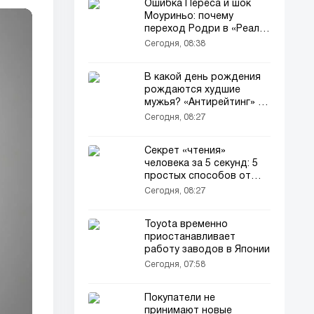
Ошибка Переса и шок
Моуриньо: почему
переход Родри в «Реал»
сорвался?
Сегодня, 08:38
В какой день рождения
рождаются худшие
мужья? «Антирейтинг» от
психологов!
Сегодня, 08:27
Секрет «чтения»
человека за 5 секунд: 5
простых способов от
психологов
Сегодня, 08:27
Toyota временно
приостанавливает
работу заводов в Японии
Сегодня, 07:58
Покупатели не
принимают новые