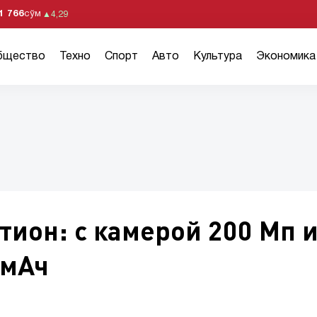
1 766
сўм
▲
4,29
бщество
Техно
Спорт
Авто
Культура
Экономика
тион: с камерой 200 Мп 
 мАч