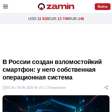
Войти
USD
:
11 916
EUR
:
13 749
RUB
:
146
В России создан взломостойкий
смартфон: у него собственная
операционная система
20:24 / 04.06.2026
·
162
·
Технологии