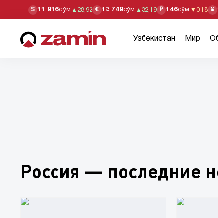
11 916
сўм
13 749
сўм
146
сўм
$
€
₽
¥
▲
28,92
▲
32,19
▼
0,18
Узбекистан
Мир
О
Россия — последние н