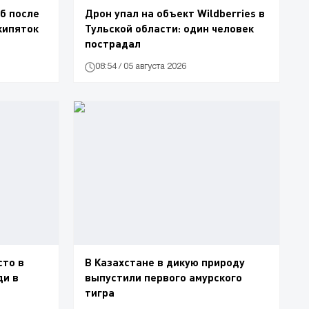
б после
Дрон упал на объект Wildberries в
 кипяток
Тульской области: один человек
пострадал
08:54 / 05 августа 2026
сто в
В Казахстане в дикую природу
ди в
выпустили первого амурского
тигра