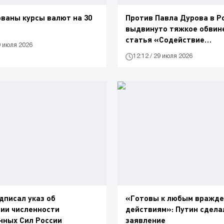
ваны курсы валют на 30
Против Павла Дурова в Р
выдвинуто тяжкое обвин
статья «Содействие
9 июля 2026
террористической деяте
12:12 / 29 июля 2026
дписал указ об
«Готовы к любым вражд
ии численности
действиям»: Путин сдела
нных Сил России
заявление