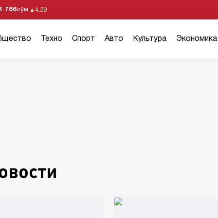
1 766
сўм
▲
4,29
бщество
Техно
Спорт
Авто
Культура
Экономика
овости