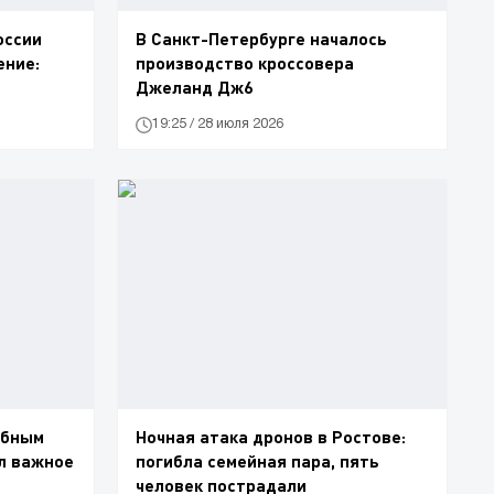
оссии
В Санкт-Петербурге началось
ение:
производство кроссовера
Джеланд Дж6
льности»
19:25 / 28 июля 2026
ебным
Ночная атака дронов в Ростове:
л важное
погибла семейная пара, пять
человек пострадали