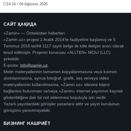
14:16 / 04 Ağustos 2026
САЙТ ҲАҚИДА
«Zamin» — Özbekistan haberleri.
«Zamin.uz» projesi 1 Aralık 2014’te faaliyetine başlamış ve 5
Temmuz 2016 tarihli 1117 sayılı belge ile kitle iletişim aracı olarak
tescil edilmiştir. Projenin kurucusu «ALLTEN» MChJ (LLC)
şirketidir.
E-posta:
info@zamin.uz
.
Metin materyallerinin tamamen kopyalanmasına veya kısmen
alıntılanmasına, ayrıca fotoğraf, grafik, ses ve/veya video
materyallerinin kullanılmasına, «Zamin.uz» sitesine köprü
bağlantısı bulunması ve/veya «Zamin» internet yayınının kaynak
gösterildiğine dair bir not eklenmesi koşuluyla izin verilir.
Yazarlı yayınlardaki görüşler yazarlara aittir ve yayın kurulunun
görüşünü yansıtmayabilir.
БИЗНИНГ НАШРИЁТ