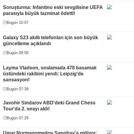
Soruşturma: Infantino eski sevgilisine UEFA
parasıyla büyük tazminat ödetti!
Bugün 10:07
Galaxy S23 akıllı telefonları için son büyük
güncelleme açıklandı
Bugün 08:59
Layma Vladson, sıralamada 478 basamak
üstündeki rakibini yendi: Leipzig'de
sansasyon!
Bugün 07:39
Javohir Sindarov ABD'deki Grand Chess
Tour'da 2. sırayı aldı!
Bugün 07:29
Umar Nurmagomedov Şanghay'a gidiyor: