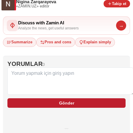
Nigina Zarqarayeva
Takip et
«ZAMIN.UZ»
editör
Discuss with Zamin AI
→
Analyze the news, get useful answers
Summarize
Pros and cons
Explain simply
YORUMLAR
0
Gönder
…