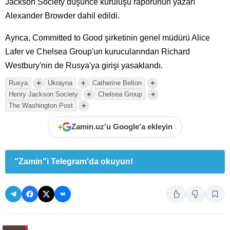
Jackson Society düşünce kuruluşu raporunun yazarı
Alexander Browder dahil edildi.
Ayrıca, Committed to Good şirketinin genel müdürü Alice
Lafer ve Chelsea Group'un kurucularından Richard
Westbury'nin de Rusya'ya girişi yasaklandı.
+
+
+
Rusya
Ukrayna
Catherine Belton
+
+
Henry Jackson Society
Chelsea Group
+
The Washington Post
+
Zamin.uz'u Google'a ekleyin
"Zamin"i Telegram'da okuyun!