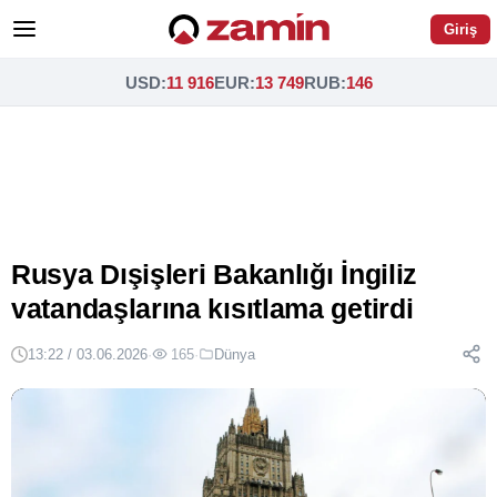
Giriş
USD
:
11 916
EUR
:
13 749
RUB
:
146
Rusya Dışişleri Bakanlığı İngiliz
vatandaşlarına kısıtlama getirdi
13:22 / 03.06.2026
·
165
·
Dünya