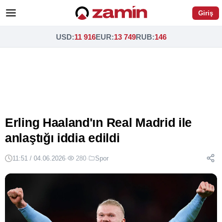
Giriş
USD
:
11 916
EUR
:
13 749
RUB
:
146
Erling Haaland'ın Real Madrid ile
anlaştığı iddia edildi
11:51 / 04.06.2026
·
280
·
Spor