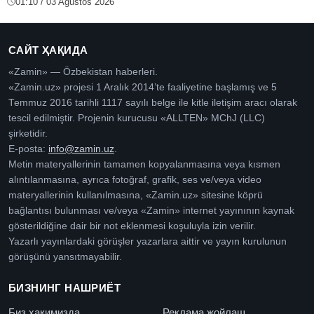
01:10 / 03 Ağustos 2026
САЙТ ҲАҚИДА
«Zamin» — Özbekistan haberleri.
«Zamin.uz» projesi 1 Aralık 2014’te faaliyetine başlamış ve 5
Temmuz 2016 tarihli 1117 sayılı belge ile kitle iletişim aracı olarak
tescil edilmiştir. Projenin kurucusu «ALLTEN» MChJ (LLC)
şirketidir.
E-posta:
info@zamin.uz
.
Metin materyallerinin tamamen kopyalanmasına veya kısmen
alıntılanmasına, ayrıca fotoğraf, grafik, ses ve/veya video
materyallerinin kullanılmasına, «Zamin.uz» sitesine köprü
bağlantısı bulunması ve/veya «Zamin» internet yayınının kaynak
gösterildiğine dair bir not eklenmesi koşuluyla izin verilir.
Yazarlı yayınlardaki görüşler yazarlara aittir ve yayın kurulunun
görüşünü yansıtmayabilir.
БИЗНИНГ НАШРИЁТ
Биз ҳақимизда
Реклама жойлаш