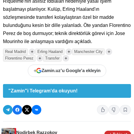
Riquelme'nin asılsız iddiaları nedeniyle yasal işlem
başlatmayı planlıyor. Kulüp, Erling Haaland'ın
sözleşmesinde transferi kolaylaştıran özel bir madde
bulunduğunu kesin bir dille yalanladı. Öte yandan Florentino
Perez de boş durmuyor; teknik direktörlük görevi için Jose
Mourinho ile anlaşmaya vardığını açıkladı.
+
+
+
Real Madrid
Erling Haaland
Manchester City
+
+
Florentino Perez
Transfer
+
Zamin.uz'u Google'a ekleyin
"Zamin"i Telegram'da okuyun!
Nodirbek Razzokov