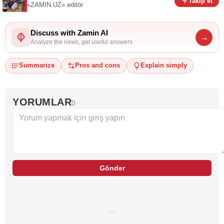
Takip et
«ZAMIN.UZ»
editör
Discuss with Zamin AI
→
Analyze the news, get useful answers
Summarize
Pros and cons
Explain simply
YORUMLAR
0
Gönder
…