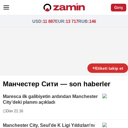
Giriş
USD
:
11 887
EUR
:
13 717
RUB
:
146
+
Etiketi takip et
Манчестер Сити — son haberler
Maresca ilk galibiyetin ardından Manchester
City’deki planını açıkladı
Dün 21:16
Manchester City, Seul'de K Ligi Yıldızları'nı