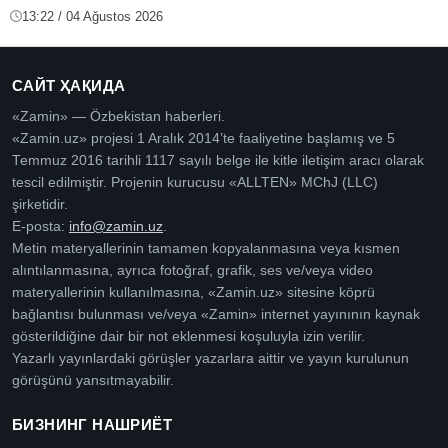
13:22 / 04 Ağustos 2026
САЙТ ҲАҚИДА
«Zamin» — Özbekistan haberleri.
«Zamin.uz» projesi 1 Aralık 2014’te faaliyetine başlamış ve 5
Temmuz 2016 tarihli 1117 sayılı belge ile kitle iletişim aracı olarak
tescil edilmiştir. Projenin kurucusu «ALLTEN» MChJ (LLC)
şirketidir.
E-posta:
info@zamin.uz
.
Metin materyallerinin tamamen kopyalanmasına veya kısmen
alıntılanmasına, ayrıca fotoğraf, grafik, ses ve/veya video
materyallerinin kullanılmasına, «Zamin.uz» sitesine köprü
bağlantısı bulunması ve/veya «Zamin» internet yayınının kaynak
gösterildiğine dair bir not eklenmesi koşuluyla izin verilir.
Yazarlı yayınlardaki görüşler yazarlara aittir ve yayın kurulunun
görüşünü yansıtmayabilir.
БИЗНИНГ НАШРИЁТ