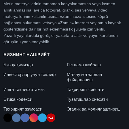
Metin materyallerinin tamamen kopyalanmasına veya kısmen
alıntılanmasına, ayrıca fotoğraf, grafik, ses ve/veya video
materyallerinin kullanılmasına, «Zamin.uz» sitesine köprü
bağlantısı bulunması ve/veya «Zamin» internet yayınının kaynak
gösterildiğine dair bir not eklenmesi koşuluyla izin verilir.
Yazarlı yayınlardaki görüşler yazarlara aittir ve yayın kurulunun
görüşünü yansıtmayabilir.
БИЗНИНГ НАШРИЁТ
Биз ҳақимизда
Реклама жойлаш
Инвесторлар учун таклиф
Маълумотлардан
фойдаланиш
Ишга таклиф этамиз
Таҳририят сиёсати
Этика кодекси
Тузатишлар сиёсати
Таҳририят жамоаси
Эгалик ва молиялаштириш
+18