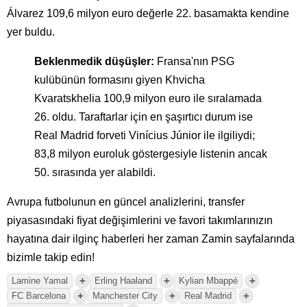
Álvarez 109,6 milyon euro değerle 22. basamakta kendine
yer buldu.
Beklenmedik düşüşler:
Fransa'nın PSG
kulübünün formasını giyen Khvicha
Kvaratskhelia 100,9 milyon euro ile sıralamada
26. oldu. Taraftarlar için en şaşırtıcı durum ise
Real Madrid forveti Vinícius Júnior ile ilgiliydi;
83,8 milyon euroluk göstergesiyle listenin ancak
50. sırasında yer alabildi.
Avrupa futbolunun en güncel analizlerini, transfer
piyasasındaki fiyat değişimlerini ve favori takımlarınızın
hayatına dair ilginç haberleri her zaman Zamin sayfalarında
bizimle takip edin!
+
+
+
Lamine Yamal
Erling Haaland
Kylian Mbappé
+
+
+
FC Barcelona
Manchester City
Real Madrid