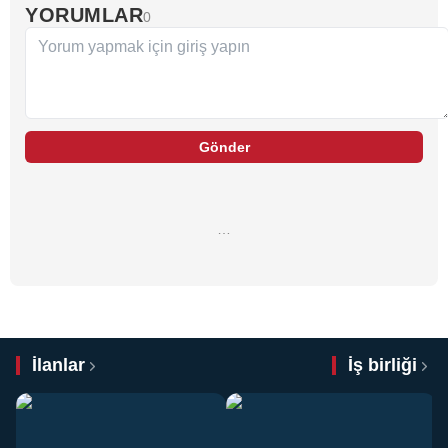
YORUMLAR
0
Gönder
…
İlanlar
İş birliği