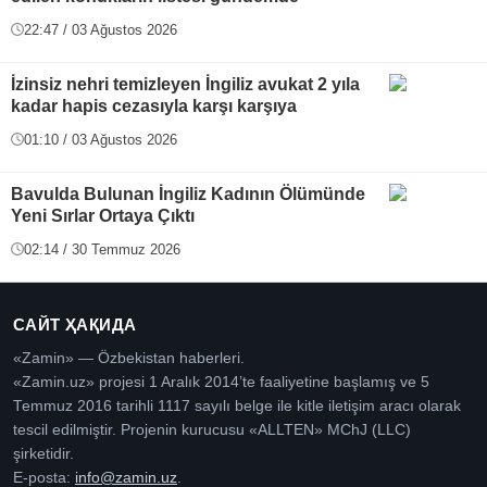
22:47 / 03 Ağustos 2026
İzinsiz nehri temizleyen İngiliz avukat 2 yıla
kadar hapis cezasıyla karşı karşıya
01:10 / 03 Ağustos 2026
Bavulda Bulunan İngiliz Kadının Ölümünde
Yeni Sırlar Ortaya Çıktı
02:14 / 30 Temmuz 2026
САЙТ ҲАҚИДА
«Zamin» — Özbekistan haberleri.
«Zamin.uz» projesi 1 Aralık 2014’te faaliyetine başlamış ve 5
Temmuz 2016 tarihli 1117 sayılı belge ile kitle iletişim aracı olarak
tescil edilmiştir. Projenin kurucusu «ALLTEN» MChJ (LLC)
şirketidir.
E-posta:
info@zamin.uz
.