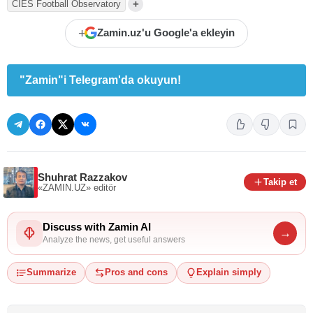
+
CIES Football Observatory
+
Zamin.uz'u Google'a ekleyin
"Zamin"i Telegram'da okuyun!
Shuhrat Razzakov
Takip et
«ZAMIN.UZ»
editör
Discuss with Zamin AI
→
Analyze the news, get useful answers
Summarize
Pros and cons
Explain simply