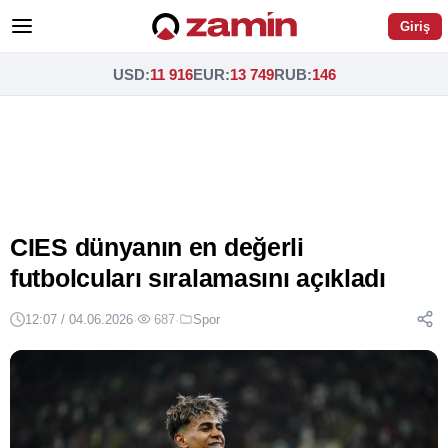
Giriş
USD
:
11 916
EUR
:
13 749
RUB
:
146
CIES dünyanın en değerli
futbolcuları sıralamasını açıkladı
12:07 / 04.06.2026
·
687
·
Spor