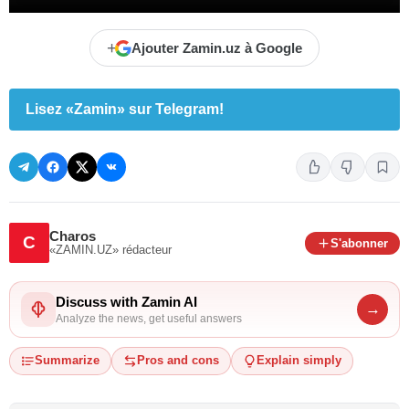
+
Ajouter Zamin.uz à Google
Lisez «Zamin» sur Telegram!
Charos
C
S'abonner
«ZAMIN.UZ»
rédacteur
Discuss with Zamin AI
→
Analyze the news, get useful answers
Summarize
Pros and cons
Explain simply