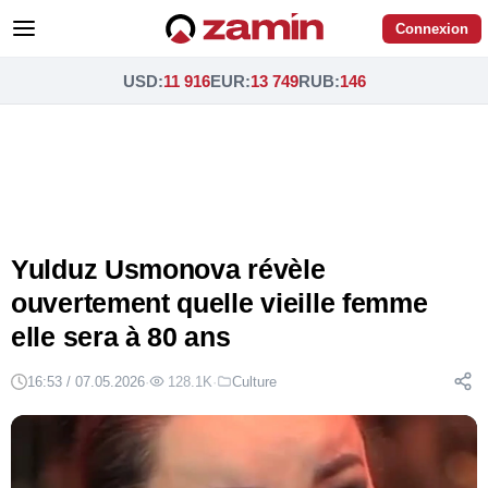
Connexion
USD
:
11 916
EUR
:
13 749
RUB
:
146
Yulduz Usmonova révèle
ouvertement quelle vieille femme
elle sera à 80 ans
16:53 / 07.05.2026
·
128.1K
·
Culture