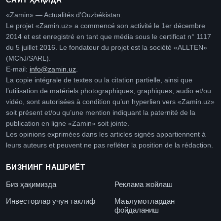
«Zamin» — Actualités d’Ouzbékistan.
Le projet «Zamin.uz» a commencé son activité le 1er décembre
2014 et est enregistré en tant que média sous le certificat n° 1117
du 5 juillet 2016. Le fondateur du projet est la société «ALLTEN»
(MChJ/SARL).
E-mail:
info@zamin.uz
.
La copie intégrale de textes ou la citation partielle, ainsi que
l’utilisation de matériels photographiques, graphiques, audio et/ou
vidéo, sont autorisées à condition qu’un hyperlien vers «Zamin.uz»
soit présent et/ou qu’une mention indiquant la paternité de la
publication en ligne «Zamin» soit jointe.
Les opinions exprimées dans les articles signés appartiennent à
leurs auteurs et peuvent ne pas refléter la position de la rédaction.
БИЗНИНГ НАШРИЁТ
Биз ҳақимизда
Реклама жойлаш
Инвесторлар учун таклиф
Маълумотлардан
фойдаланиш