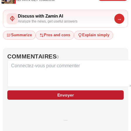
Discuss with Zamin AI
→
Analyze the news, get useful answers
Summarize
Pros and cons
Explain simply
COMMENTAIRES
0
Envoyer
…