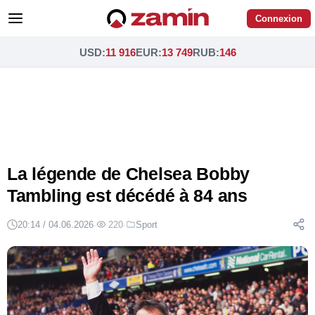
Connexion
USD
:
11 916
EUR
:
13 749
RUB
:
146
La légende de Chelsea Bobby
Tambling est décédé à 84 ans
20:14 / 04.06.2026
·
220
·
Sport