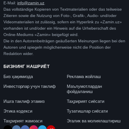
E-Mail:
info@zamin.uz
.
Das vollständige Kopieren von Textmaterialien oder das teilweise
Zitieren sowie die Nutzung von Foto-, Grafik-, Audio- und/oder
Videomaterialien ist zulässig, sofern ein Hyperlink zu «Zamin.uz»
vorhanden ist und/oder ein Hinweis auf die Urheberschaft des
Online-Mediums «Zamin» beigefügt wird.
Die in den Autorenbeiträgen geäußerten Meinungen liegen bei den
Autoren und spiegeln möglicherweise nicht die Position der
Redaktion wider.
БИЗНИНГ НАШРИЁТ
Биз ҳақимизда
Реклама жойлаш
Инвесторлар учун таклиф
Маълумотлардан
фойдаланиш
Ишга таклиф этамиз
Таҳририят сиёсати
Этика кодекси
Тузатишлар сиёсати
Таҳририят жамоаси
Эгалик ва молиялаштириш