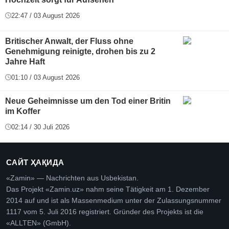
22:47 / 03 August 2026
Britischer Anwalt, der Fluss ohne
Genehmigung reinigte, drohen bis zu 2
Jahre Haft
01:10 / 03 August 2026
Neue Geheimnisse um den Tod einer Britin
im Koffer
02:14 / 30 Juli 2026
САЙТ ҲАҚИДА
«Zamin» — Nachrichten aus Usbekistan.
Das Projekt «Zamin.uz» nahm seine Tätigkeit am 1. Dezember
2014 auf und ist als Massenmedium unter der Zulassungsnummer
1117 vom 5. Juli 2016 registriert. Gründer des Projekts ist die
«ALLTEN» (GmbH).