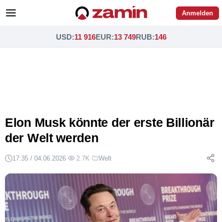
Anmelden
USD
:
11 916
EUR
:
13 749
RUB
:
146
Elon Musk könnte der erste Billionär
der Welt werden
17:35 / 04.06.2026
·
2.7K
·
Welt