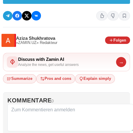
Aziza Shukhratova
Folgen
«ZAMIN.UZ»
Redakteur
Discuss with Zamin AI
→
Analyze the news, get useful answers
Summarize
Pros and cons
Explain simply
KOMMENTARE
0