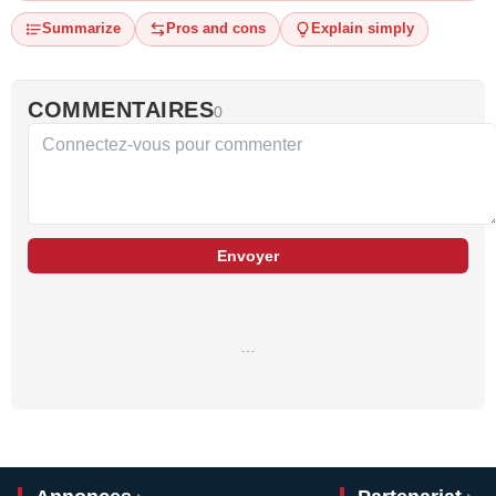
Summarize
Pros and cons
Explain simply
COMMENTAIRES
0
Envoyer
…