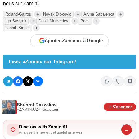
nous sur Zamin !
+
+
+
Roland-Garros
Novak Djokovic
Aryna Sabalenka
+
+
+
Iga Świątek
Daniil Medvedev
Paris
+
Jannik Sinner
+
Ajouter Zamin.uz à Google
Lisez «Zamin» sur Telegram!
Shuhrat Razzakov
S'abonner
«ZAMIN.UZ»
rédacteur
Discuss with Zamin AI
→
Analyze the news, get useful answers