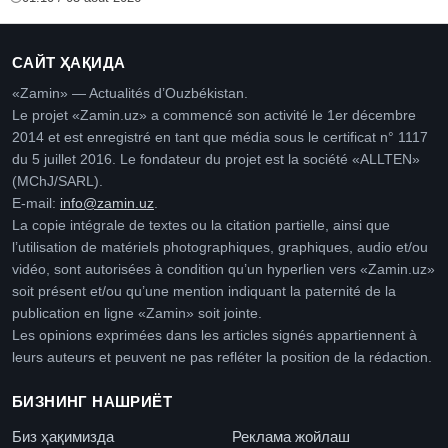
САЙТ ҲАҚИДА
«Zamin» — Actualités d’Ouzbékistan.
Le projet «Zamin.uz» a commencé son activité le 1er décembre
2014 et est enregistré en tant que média sous le certificat n° 1117
du 5 juillet 2016. Le fondateur du projet est la société «ALLTEN»
(MChJ/SARL).
E-mail:
info@zamin.uz
.
La copie intégrale de textes ou la citation partielle, ainsi que
l’utilisation de matériels photographiques, graphiques, audio et/ou
vidéo, sont autorisées à condition qu’un hyperlien vers «Zamin.uz»
soit présent et/ou qu’une mention indiquant la paternité de la
publication en ligne «Zamin» soit jointe.
Les opinions exprimées dans les articles signés appartiennent à
leurs auteurs et peuvent ne pas refléter la position de la rédaction.
БИЗНИНГ НАШРИЁТ
Биз ҳақимизда
Реклама жойлаш