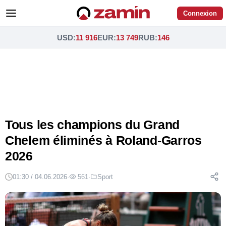
Connexion
USD
:
11 916
EUR
:
13 749
RUB
:
146
Tous les champions du Grand
Chelem éliminés à Roland-Garros
2026
01:30 / 04.06.2026
·
561
·
Sport