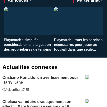
Annonces
Partenariat
Playmatch : simplifie
Playmatch : tous les services
C
considérablement la gestion
nécessaires pour jouer au
d
des propriétaires de terrains
football dans une seule
p
application
f
Actualités connexes
Cristiano Ronaldo, un avertissement pour
Harry Kane
Aujourd'hui 17:55
Chelsea va réduire drastiquement son
effectif : Xabi Alonso se sépare de 16