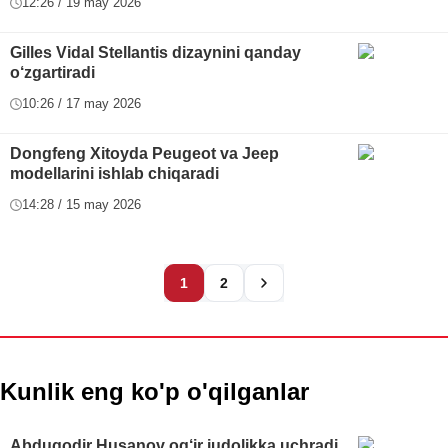
12:26 / 19 may 2026
Gilles Vidal Stellantis dizaynini qanday
o‘zgartiradi
10:26 / 17 may 2026
Dongfeng Xitoyda Peugeot va Jeep
modellarini ishlab chiqaradi
14:28 / 15 may 2026
1
2
Kunlik eng ko'p o'qilganlar
Abduqodir Husanov og‘ir judolikka uchradi