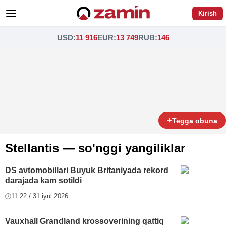
Kirish
USD
:
11 916
EUR
:
13 749
RUB
:
146
+
Tegga obuna
Stellantis — so'nggi yangiliklar
DS avtomobillari Buyuk Britaniyada rekord
darajada kam sotildi
11:22 / 31 iyul 2026
Vauxhall Grandland krossoverining qattiq