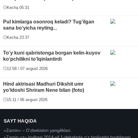
Kecha 05:31
Pul kimlarga osonroq keladi? Tug‘ilgan
sana bo‘yicha reyting...
Kecha 23:37
To‘y kuni qabristonga borgan kelin-kuyov
ko‘pchilikni to‘lqinlantirdi
12:58 / 07 avgust 2026
Hind aktrisasi Madhuri Dikshit umr
yo‘ldoshi Shriram Nene bilan (foto)
15:11 / 06 avgust 2026
SAYT HAQIDA
«Zamin» – O'zbekiston yangiliklari.
«Zamin.uz» loyihasi 2014-yil 1-dekabrda oʻz faoliyatini boshlagan