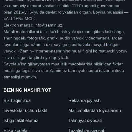
va ommaviy axborot vositasi sifatida 1117-raqamli guvohnoma
bilan 2016-yil 5-iyulda davlat roʻyxatidan oʻtgan. Loyiha muassisi —
«ALLTEN» MChJ.
Elektron manzil:
info@zamin.uz
.
Matnli materiallarni toʻliq koʻchirish yoki qisman iqtibos keltirishga,
shuningdek, fotografik, grafik, audio va/yoki videomateriallardan
foydalanishga «Zamin.uz» saytiga giperhavola mavjud boʻlgan
va/yoki «Zamin» internet-nashrining muallifligini koʻrsatuvchi yozuv
ilova qilingan taqdirda yoʻl qoʻyiladi.
Saytda e'lon qilinayotgan mualliflik maqolalarida bildirilgan fikrlar
muallifga tegishli va ular Zamin.uz tahririyati nuqtai nazarini ifoda
etmasligi mumkin.
BIZNING NASHRIYOT
Biz haqimizda
Reklama joylash
Investorlar uchun taklif
Maʼlumotlardan foydalanish
Ishga taklif etamiz
Tahririyat siyosati
Etika kodeksi
Tuzatishlar siyosati