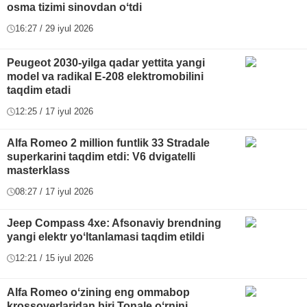
osma tizimi sinovdan oʻtdi
16:27 / 29 iyul 2026
Peugeot 2030-yilga qadar yettita yangi
model va radikal E-208 elektromobilini
taqdim etadi
12:25 / 17 iyul 2026
Alfa Romeo 2 million funtlik 33 Stradale
superkarini taqdim etdi: V6 dvigatelli
masterklass
08:27 / 17 iyul 2026
Jeep Compass 4xe: Afsonaviy brendning
yangi elektr yoʻltanlamasi taqdim etildi
12:21 / 15 iyul 2026
Alfa Romeo oʻzining eng ommabop
krossoverlaridan biri Tonale oʻrnini