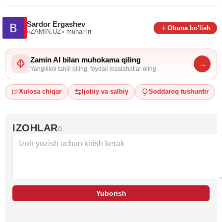
Sardor Ergashev
Obuna bo'lish
«ZAMIN.UZ»
muharriri
Zamin AI bilan muhokama qiling
→
Yangilikni tahlil qiling, foydali maslahatlar oling
Xulosa chiqar
Ijobiy va salbiy
Soddaroq tushuntir
IZOHLAR
0
Yuborish