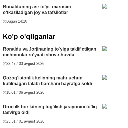
Ronalduning asr to‘yi: marosim
o‘tkaziladigan joy va tafsilotlar
Bugun 14:20
Ko'p o'qilganlar
Ronaldu va Jorjinaning to‘yiga taklif etilgan
mehmonlar ro‘yxati shov-shuvda
22:47 / 03 avgust 2026
Qozog‘istonlik kelinning mahr uchun
kutilmagan talabi barchani hayratga soldi
18:01 / 06 avgust 2026
Dron ilk bor kitning tug‘ilish jarayonini to‘liq
tasvirga oldi
23:51 / 01 avgust 2026