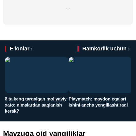
…
E'lonlar
Hamkorlik uchun
8 ta keng tarqalgan moliyaviy
Playmatch: maydon egalari
P
xato: nimalardan saqlanish
ishini ancha yengillashtiradi
u
kerak?
x
Mavzuga oid yangiliklar