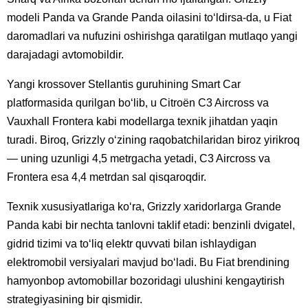
modeli Panda va Grande Panda oilasini toʻldirsa-da, u Fiat
daromadlari va nufuzini oshirishga qaratilgan mutlaqo yangi
darajadagi avtomobildir.
Yangi krossover Stellantis guruhining Smart Car
platformasida qurilgan boʻlib, u Citroën C3 Aircross va
Vauxhall Frontera kabi modellarga texnik jihatdan yaqin
turadi. Biroq, Grizzly oʻzining raqobatchilaridan biroz yirikroq
— uning uzunligi 4,5 metrgacha yetadi, C3 Aircross va
Frontera esa 4,4 metrdan sal qisqaroqdir.
Texnik xususiyatlariga koʻra, Grizzly xaridorlarga Grande
Panda kabi bir nechta tanlovni taklif etadi: benzinli dvigatel,
gidrid tizimi va toʻliq elektr quvvati bilan ishlaydigan
elektromobil versiyalari mavjud boʻladi. Bu Fiat brendining
hamyonbop avtomobillar bozoridagi ulushini kengaytirish
strategiyasining bir qismidir.