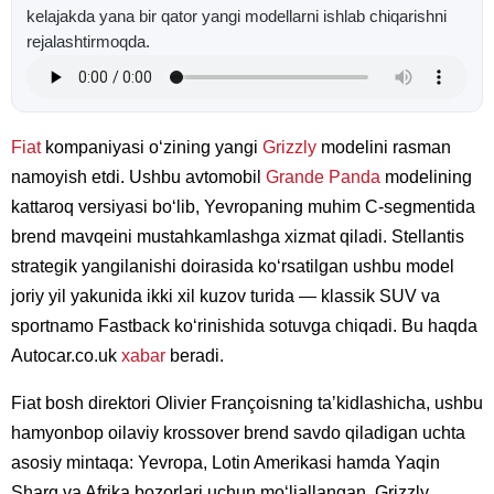
kelajakda yana bir qator yangi modellarni ishlab chiqarishni
rejalashtirmoqda.
Fiat
kompaniyasi oʻzining yangi
Grizzly
modelini rasman
namoyish etdi. Ushbu avtomobil
Grande Panda
modelining
kattaroq versiyasi boʻlib, Yevropaning muhim C-segmentida
brend mavqeini mustahkamlashga xizmat qiladi. Stellantis
strategik yangilanishi doirasida koʻrsatilgan ushbu model
joriy yil yakunida ikki xil kuzov turida — klassik SUV va
sportnamo Fastback koʻrinishida sotuvga chiqadi. Bu haqda
Autocar.co.uk
xabar
beradi.
Fiat bosh direktori Olivier Françoisning taʼkidlashicha, ushbu
hamyonbop oilaviy krossover brend savdo qiladigan uchta
asosiy mintaqa: Yevropa, Lotin Amerikasi hamda Yaqin
Sharq va Afrika bozorlari uchun moʻljallangan. Grizzly