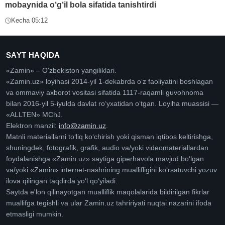
mobaynida o‘g‘il bola sifatida tanishtirdi
Kecha 05:12
SAYT HAQIDA
«Zamin» – O'zbekiston yangiliklari.
«Zamin.uz» loyihasi 2014-yil 1-dekabrda oʻz faoliyatini boshlagan
va ommaviy axborot vositasi sifatida 1117-raqamli guvohnoma
bilan 2016-yil 5-iyulda davlat roʻyxatidan oʻtgan. Loyiha muassisi —
«ALLTEN» MChJ.
Elektron manzil:
info@zamin.uz
.
Matnli materiallarni toʻliq koʻchirish yoki qisman iqtibos keltirishga,
shuningdek, fotografik, grafik, audio va/yoki videomateriallardan
foydalanishga «Zamin.uz» saytiga giperhavola mavjud boʻlgan
va/yoki «Zamin» internet-nashrining muallifligini koʻrsatuvchi yozuv
ilova qilingan taqdirda yoʻl qoʻyiladi.
Saytda e'lon qilinayotgan mualliflik maqolalarida bildirilgan fikrlar
muallifga tegishli va ular Zamin.uz tahririyati nuqtai nazarini ifoda
etmasligi mumkin.