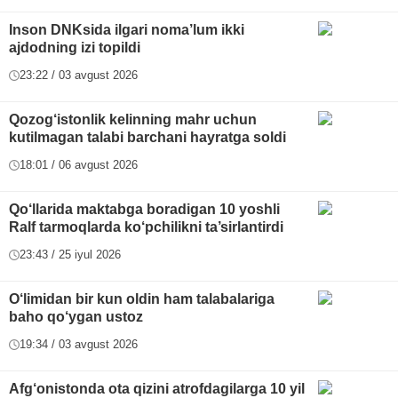
Inson DNKsida ilgari noma’lum ikki
ajdodning izi topildi
23:22 / 03 avgust 2026
Qozog‘istonlik kelinning mahr uchun
kutilmagan talabi barchani hayratga soldi
18:01 / 06 avgust 2026
Qo‘llarida maktabga boradigan 10 yoshli
Ralf tarmoqlarda ko‘pchilikni ta’sirlantirdi
23:43 / 25 iyul 2026
O‘limidan bir kun oldin ham talabalariga
baho qo‘ygan ustoz
19:34 / 03 avgust 2026
Afg‘onistonda ota qizini atrofdagilarga 10 yil