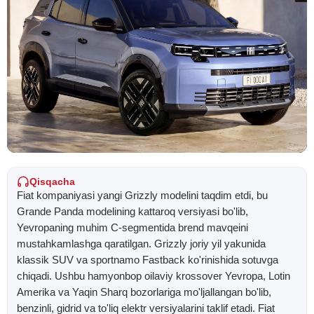
Qisqacha
Fiat kompaniyasi yangi Grizzly modelini taqdim etdi, bu
Grande Panda modelining kattaroq versiyasi bo'lib,
Yevropaning muhim C-segmentida brend mavqeini
mustahkamlashga qaratilgan. Grizzly joriy yil yakunida
klassik SUV va sportnamo Fastback ko'rinishida sotuvga
chiqadi. Ushbu hamyonbop oilaviy krossover Yevropa, Lotin
Amerika va Yaqin Sharq bozorlariga mo'ljallangan bo'lib,
benzinli, gidrid va to'liq elektr versiyalarini taklif etadi. Fiat