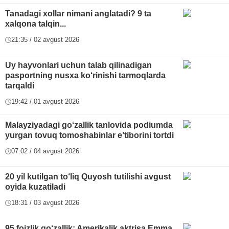
Tanadagi xollar nimani anglatadi? 9 ta
xalqona talqin...
21:35 / 02 avgust 2026
Uy hayvonlari uchun talab qilinadigan
pasportning nusxa ko‘rinishi tarmoqlarda
tarqaldi
19:42 / 01 avgust 2026
Malayziyadagi go‘zallik tanlovida podiumda
yurgan tovuq tomoshabinlar e’tiborini tortdi
07:02 / 04 avgust 2026
20 yil kutilgan to‘liq Quyosh tutilishi avgust
oyida kuzatiladi
18:31 / 03 avgust 2026
95 foizlik go‘zallik: Amerikalik aktrisa Emma