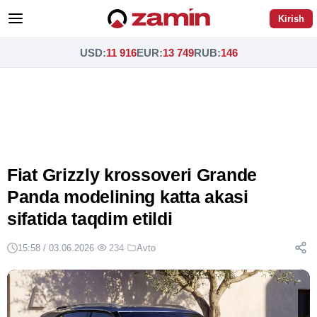
Kirish
USD
:
11 916
EUR
:
13 749
RUB
:
146
Fiat Grizzly krossoveri Grande
Panda modelining katta akasi
sifatida taqdim etildi
15:58 / 03.06.2026
·
234
·
Avto