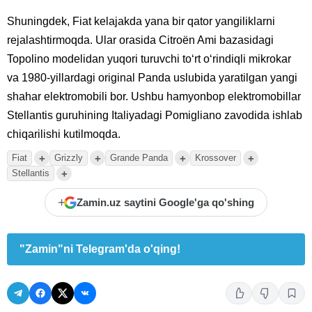
Shuningdek, Fiat kelajakda yana bir qator yangiliklarni
rejalashtirmoqda. Ular orasida Citroën Ami bazasidagi
Topolino modelidan yuqori turuvchi toʻrt oʻrindiqli mikrokar
va 1980-yillardagi original Panda uslubida yaratilgan yangi
shahar elektromobili bor. Ushbu hamyonbop elektromobillar
Stellantis guruhining Italiyadagi Pomigliano zavodida ishlab
chiqarilishi kutilmoqda.
+
+
+
+
Fiat
Grizzly
Grande Panda
Krossover
+
Stellantis
+
Zamin.uz saytini Google'ga qo'shing
"Zamin"ni Telegram'da o'qing!