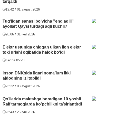
tarqaldi
19:42 / 01 avgust 2026
Tug‘ilgan sanasi bo‘yicha "eng aqlli"
ayollar: Qaysi turdagi aqli kuchli?
20:06 / 31 iyul 2026
Elektr ustuniga chiqqan ulkan ilon elektr
toki urishi oqibatida halok bo‘ldi
Kecha 05:20
Inson DNKsida ilgari noma’lum ikki
ajdodning izi topildi
23:22 / 03 avgust 2026
Qo‘llarida maktabga boradigan 10 yoshli
Ralf tarmoqlarda ko‘pchilikni ta’sirlantirdi
23:43 / 25 iyul 2026