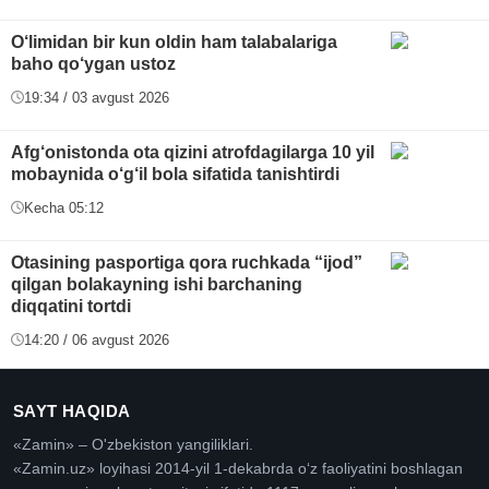
O‘limidan bir kun oldin ham talabalariga
baho qo‘ygan ustoz
19:34 / 03 avgust 2026
Afg‘onistonda ota qizini atrofdagilarga 10 yil
mobaynida o‘g‘il bola sifatida tanishtirdi
Kecha 05:12
Otasining pasportiga qora ruchkada “ijod”
qilgan bolakayning ishi barchaning
diqqatini tortdi
14:20 / 06 avgust 2026
SAYT HAQIDA
«Zamin» – O'zbekiston yangiliklari.
«Zamin.uz» loyihasi 2014-yil 1-dekabrda oʻz faoliyatini boshlagan