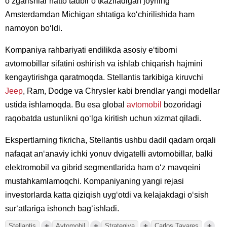
oʻzgarishlar hatto tadbir oʻtkaziladigan joyning
Amsterdamdan Michigan shtatiga koʻchirilishida ham
namoyon boʻldi.
Kompaniya rahbariyati endilikda asosiy eʻtiborni
avtomobillar sifatini oshirish va ishlab chiqarish hajmini
kengaytirishga qaratmoqda. Stellantis tarkibiga kiruvchi
Jeep
, Ram, Dodge va Chrysler kabi brendlar yangi modellar
ustida ishlamoqda. Bu esa global
avtomobil
bozoridagi
raqobatda ustunlikni qoʻlga kiritish uchun xizmat qiladi.
Ekspertlarning fikricha, Stellantis ushbu dadil qadam orqali
nafaqat anʻanaviy ichki yonuv dvigatelli avtomobillar, balki
elektromobil va gibrid segmentlarida ham oʻz mavqeini
mustahkamlamoqchi. Kompaniyaning yangi rejasi
investorlarda katta qiziqish uygʻotdi va kelajakdagi oʻsish
surʻatlariga ishonch bagʻishladi.
+
+
+
+
Stellantis
Avtomobil
Strategiya
Carlos Tavares