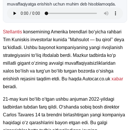
muvaffaqiyatga erishish uchun muhim deb hisoblamoqda.
Stellantis
konsernining Amerika brendlari boʻyicha rahbari
Tim Kuniskis investorlar kunida "Mahsulot — bu qirol" deya
taʻkidladi. Ushbu bayonot kompaniyaning yangi rivojlanish
strategiyasini toʻliq ifodalab berdi. Mazkur tadbirda koʻp
millatli gigant oʻzining avvalgi muvaffaqiyatsizliklaridan
xalos boʻlish va turgʻun boʻlib turgan bozorda oʻsishga
erishish rejasini taqdim etdi. Bu haqda Autocar.co.uk
xabar
beradi.
21-may kuni boʻlib oʻtgan ushbu anjuman 2022-yildagi
tadbirdan tubdan farq qildi. Oʻshanda sobiq bosh direktor
Carlos Tavares 14 ta brendni birlashtirgan yangi kompaniya
haqidagi oʻz qarashlarini bayon etgan edi. Bu galgi