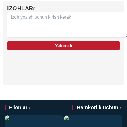
IZOHLAR
0
Yuborish
…
E'lonlar
Hamkorlik uchun