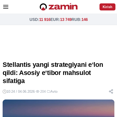
Kirish
USD
:
11 916
EUR
:
13 749
RUB
:
146
Stellantis yangi strategiyani eʻlon
qildi: Asosiy eʻtibor mahsulot
sifatiga
10:24 / 04.06.2026
·
204
·
Avto