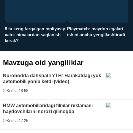
8 ta keng tarqalgan moliyaviy
Playmatch: maydon egalari
P
xato: nimalardan saqlanish
ishini ancha yengillashtiradi
u
kerak?
x
Mavzuga oid yangiliklar
Nurobodda dahshatli YTH: Harakatdagi yuk
avtomobili yonib ketdi (video)
Kecha 18:58
BMW avtomobillaridagi filmlar reklamasi
haydovchilarni norozi qilmoqda
Kecha 17:25