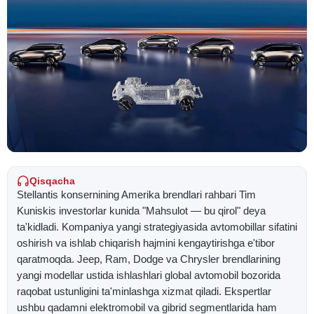
Qisqacha
Stellantis konsernining Amerika brendlari rahbari Tim
Kuniskis investorlar kunida "Mahsulot — bu qirol" deya
ta'kidladi. Kompaniya yangi strategiyasida avtomobillar sifatini
oshirish va ishlab chiqarish hajmini kengaytirishga e'tibor
qaratmoqda. Jeep, Ram, Dodge va Chrysler brendlarining
yangi modellar ustida ishlashlari global avtomobil bozorida
raqobat ustunligini ta'minlashga xizmat qiladi. Ekspertlar
ushbu qadamni elektromobil va gibrid segmentlarida ham