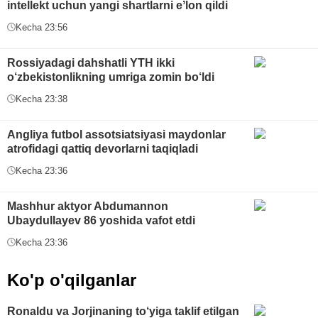
intellekt uchun yangi shartlarni eʼlon qildi
Kecha 23:56
Rossiyadagi dahshatli YTH ikki
o‘zbekistonlikning umriga zomin bo‘ldi
Kecha 23:38
Angliya futbol assotsiatsiyasi maydonlar
atrofidagi qattiq devorlarni taqiqladi
Kecha 23:36
Mashhur aktyor Abdumannon
Ubaydullayev 86 yoshida vafot etdi
Kecha 23:36
Ko'p o'qilganlar
Ronaldu va Jorjinaning to‘yiga taklif etilgan