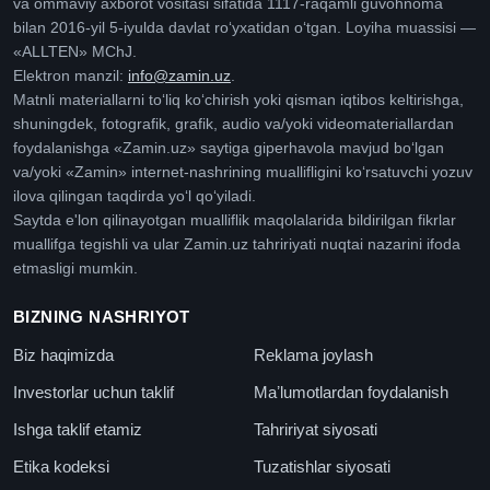
va ommaviy axborot vositasi sifatida 1117-raqamli guvohnoma
bilan 2016-yil 5-iyulda davlat roʻyxatidan oʻtgan. Loyiha muassisi —
«ALLTEN» MChJ.
Elektron manzil:
info@zamin.uz
.
Matnli materiallarni toʻliq koʻchirish yoki qisman iqtibos keltirishga,
shuningdek, fotografik, grafik, audio va/yoki videomateriallardan
foydalanishga «Zamin.uz» saytiga giperhavola mavjud boʻlgan
va/yoki «Zamin» internet-nashrining muallifligini koʻrsatuvchi yozuv
ilova qilingan taqdirda yoʻl qoʻyiladi.
Saytda e'lon qilinayotgan mualliflik maqolalarida bildirilgan fikrlar
muallifga tegishli va ular Zamin.uz tahririyati nuqtai nazarini ifoda
etmasligi mumkin.
BIZNING NASHRIYOT
Biz haqimizda
Reklama joylash
Investorlar uchun taklif
Maʼlumotlardan foydalanish
Ishga taklif etamiz
Tahririyat siyosati
Etika kodeksi
Tuzatishlar siyosati