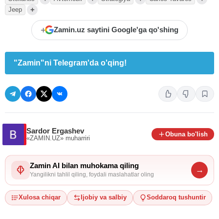
+
Jeep
+
Zamin.uz saytini Google'ga qo'shing
"Zamin"ni Telegram'da o'qing!
Sardor Ergashev
Obuna bo'lish
«ZAMIN.UZ»
muharriri
Zamin AI bilan muhokama qiling
→
Yangilikni tahlil qiling, foydali maslahatlar oling
Xulosa chiqar
Ijobiy va salbiy
Soddaroq tushuntir