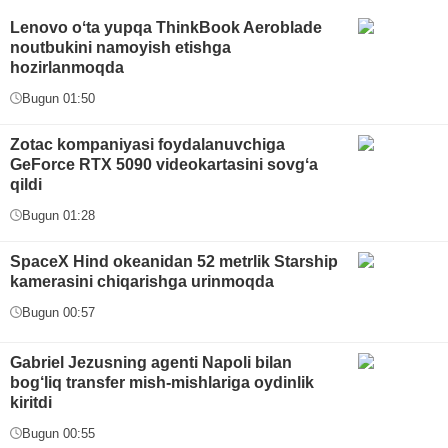
Lenovo oʻta yupqa ThinkBook Aeroblade
noutbukini namoyish etishga
hozirlanmoqda
Bugun 01:50
Zotac kompaniyasi foydalanuvchiga
GeForce RTX 5090 videokartasini sovgʻa
qildi
Bugun 01:28
SpaceX Hind okeanidan 52 metrlik Starship
kamerasini chiqarishga urinmoqda
Bugun 00:57
Gabriel Jezusning agenti Napoli bilan
bog‘liq transfer mish-mishlariga oydinlik
kiritdi
Bugun 00:55