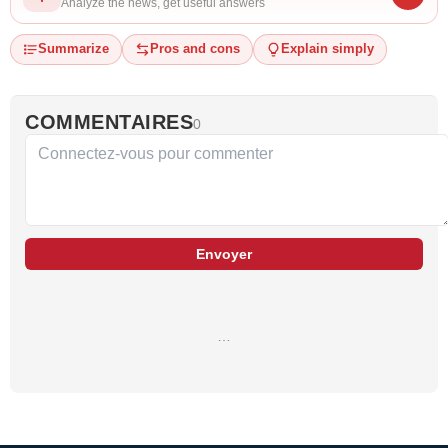
Analyze the news, get useful answers
Summarize
Pros and cons
Explain simply
COMMENTAIRES
0
Envoyer
…