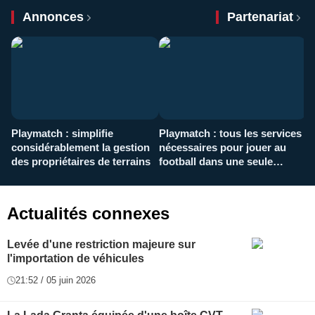
Annonces
Partenariat
Playmatch : simplifie
Playmatch : tous les services
C
considérablement la gestion
nécessaires pour jouer au
d
des propriétaires de terrains
football dans une seule
p
application
f
Actualités connexes
Levée d'une restriction majeure sur
l'importation de véhicules
21:52 / 05 juin 2026