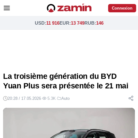
Connexion
USD
:
11 916
EUR
:
13 749
RUB
:
146
La troisième génération du BYD
Yuan Plus sera présentée le 21 mai
20:28 / 17.05.2026
·
5.3K
·
Auto