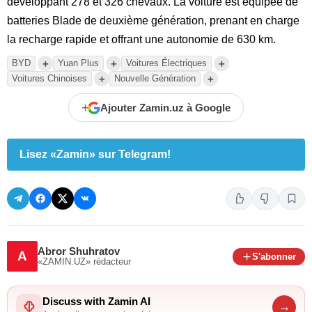
développant 278 et 326 chevaux. La voiture est équipée de
batteries Blade de deuxième génération, prenant en charge
la recharge rapide et offrant une autonomie de 630 km.
+
+
+
BYD
Yuan Plus
Voitures Électriques
+
+
Voitures Chinoises
Nouvelle Génération
+
Ajouter Zamin.uz à Google
Lisez «Zamin» sur Telegram!
Abror Shuhratov
A
S'abonner
«ZAMIN.UZ»
rédacteur
Discuss with Zamin AI
→