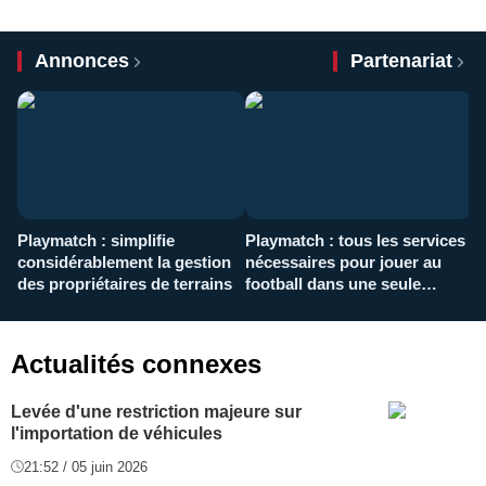
Annonces
Partenariat
Playmatch : simplifie
Playmatch : tous les services
C
considérablement la gestion
nécessaires pour jouer au
d
des propriétaires de terrains
football dans une seule
p
application
f
Actualités connexes
Levée d'une restriction majeure sur
l'importation de véhicules
21:52 / 05 juin 2026