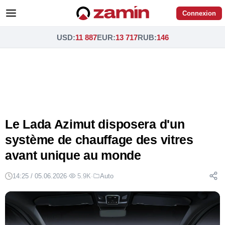
Connexion
USD
:
11 887
EUR
:
13 717
RUB
:
146
Le Lada Azimut disposera d'un
système de chauffage des vitres
avant unique au monde
14:25 / 05.06.2026
·
5.9K
·
Auto