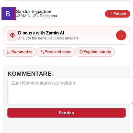
Sardor Ergashev
Folgen
«ZAMIN.UZ»
Redakteur
Discuss with Zamin AI
→
Analyze the news, get useful answers
Summarize
Pros and cons
Explain simply
KOMMENTARE
0
Senden