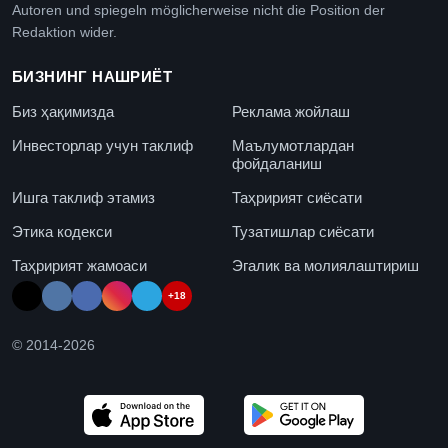
Autoren und spiegeln möglicherweise nicht die Position der
Redaktion wider.
БИЗНИНГ НАШРИЁТ
Биз ҳақимизда
Реклама жойлаш
Инвесторлар учун таклиф
Маълумотлардан
фойдаланиш
Ишга таклиф этамиз
Таҳририят сиёсати
Этика кодекси
Тузатишлар сиёсати
Таҳририят жамоаси
Эгалик ва молиялаштириш
+18
© 2014-
2026