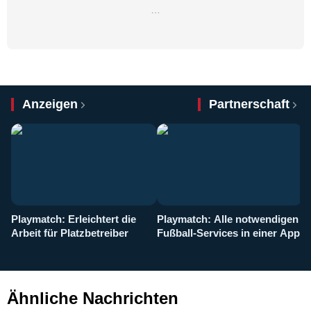
…
Anzeigen
Partnerschaft
Playmatch: Erleichtert die
Playmatch: Alle notwendigen
W
Arbeit für Platzbetreiber
Fußball-Services in einer App
I
b
g
Ähnliche Nachrichten