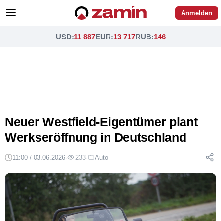
Anmelden
USD
:
11 887
EUR
:
13 717
RUB
:
146
Neuer Westfield-Eigentümer plant
Werkseröffnung in Deutschland
11:00 / 03.06.2026
·
233
·
Auto