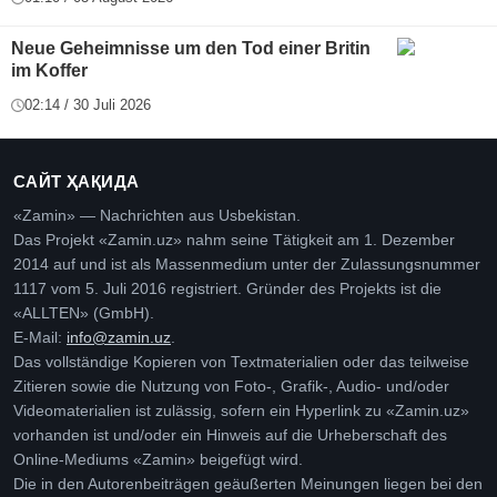
Neue Geheimnisse um den Tod einer Britin
im Koffer
02:14 / 30 Juli 2026
САЙТ ҲАҚИДА
«Zamin» — Nachrichten aus Usbekistan.
Das Projekt «Zamin.uz» nahm seine Tätigkeit am 1. Dezember
2014 auf und ist als Massenmedium unter der Zulassungsnummer
1117 vom 5. Juli 2016 registriert. Gründer des Projekts ist die
«ALLTEN» (GmbH).
E-Mail:
info@zamin.uz
.
Das vollständige Kopieren von Textmaterialien oder das teilweise
Zitieren sowie die Nutzung von Foto-, Grafik-, Audio- und/oder
Videomaterialien ist zulässig, sofern ein Hyperlink zu «Zamin.uz»
vorhanden ist und/oder ein Hinweis auf die Urheberschaft des
Online-Mediums «Zamin» beigefügt wird.
Die in den Autorenbeiträgen geäußerten Meinungen liegen bei den