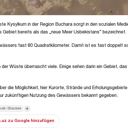
te Kysylkum in der Region Buchara sorgt in den sozialen Medie
 Gebiet bereits als das „neue Meer Usbekistans“ bezeichnet.
ässers fast 80 Quadratkilometer. Damit ist es fast doppelt s
er Wüste überrascht viele. Einige sehen darin ein Gebiet, das 
er die Möglichkeit, hier Kurorte, Strände und Erholungsgebiete
ls zur zukünftigen Nutzung des Gewässers bekannt gegeben.
+
vak-Stausee
.uz zu Google hinzufügen