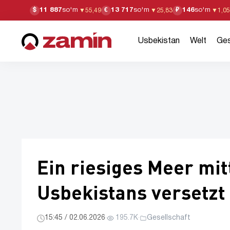
11 887
so'm
13 717
so'm
146
so'm
$
€
₽
▼
55,49
▼
25,83
▼
1,05
Usbekistan
Welt
Ges
Ein riesiges Meer mit
Usbekistans versetzt 
15:45 / 02.06.2026
·
195.7K
·
Gesellschaft