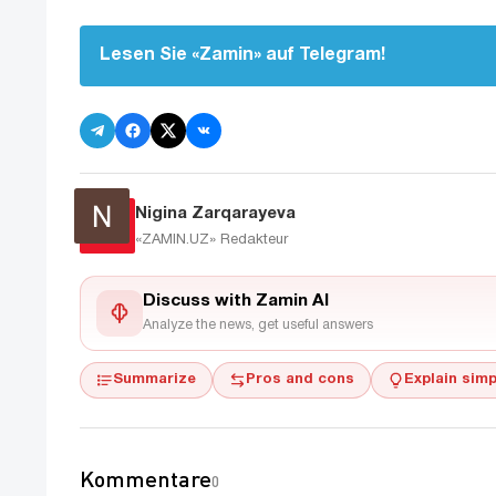
Lesen Sie «Zamin» auf Telegram!
Nigina Zarqarayeva
«ZAMIN.UZ»
Redakteur
Discuss with Zamin AI
Analyze the news, get useful answers
Summarize
Pros and cons
Explain simp
Kommentare
0