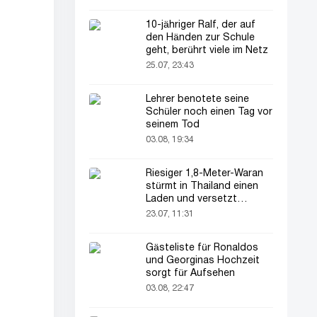
10-jähriger Ralf, der auf
den Händen zur Schule
geht, berührt viele im Netz
25.07, 23:43
Lehrer benotete seine
Schüler noch einen Tag vor
seinem Tod
03.08, 19:34
Riesiger 1,8-Meter-Waran
stürmt in Thailand einen
Laden und versetzt
Kunden in Angst!
23.07, 11:31
Gästeliste für Ronaldos
und Georginas Hochzeit
sorgt für Aufsehen
03.08, 22:47