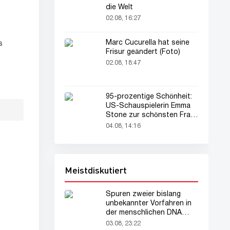
die Welt
02.08, 16:27
Marc Cucurella hat seine
s
Frisur geändert (Foto)
02.08, 18:47
95-prozentige Schönheit:
US-Schauspielerin Emma
Stone zur schönsten Frau
der Welt gekürt
04.08, 14:16
Meistdiskutiert
Spuren zweier bislang
unbekannter Vorfahren in
der menschlichen DNA
entdeckt
03.08, 23:22