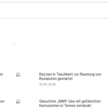
…
in
Razzien in Taschkent zur Räumung von
Busspuren gestartet
05.06, 22:28
oor
Gesuchter „MAN“-Lkw mit gefälschten
Kennzeichen in Termez entdeckt