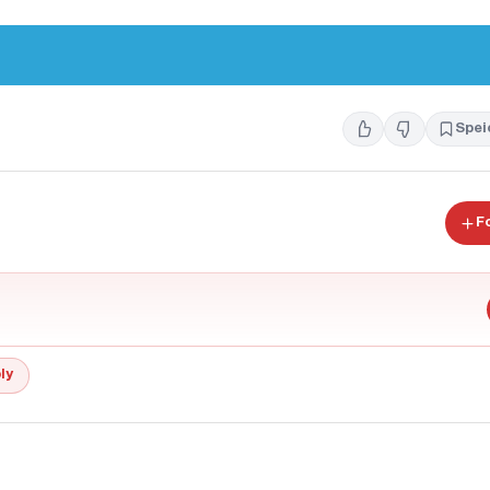
Spei
F
ly