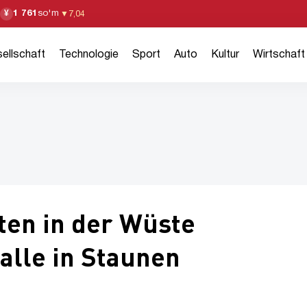
1 761
so'm
¥
▼
7,04
ellschaft
Technologie
Sport
Auto
Kultur
Wirtschaft
ten in der Wüste
alle in Staunen