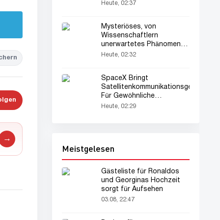
Real Madrid
Heute, 02:37
Mysteriöses, von
Wissenschaftlern
unerwartetes Phänomen
erstmals auf der Sonne
Heute, 02:32
chern
abgebildet
SpaceX Bringt
Satellitenkommunikationsgeräte
Für Gewöhnliche
olgen
Smartphones In Den Orbit
Heute, 02:29
→
Meistgelesen
Gästeliste für Ronaldos
und Georginas Hochzeit
sorgt für Aufsehen
03.08, 22:47