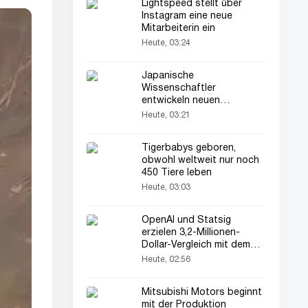
Lightspeed stellt über
Instagram eine neue
Mitarbeiterin ein
Heute, 03:24
Japanische
Wissenschaftler
entwickeln neuen
Katalysator für Lithium-
Heute, 03:21
Sauerstoff-Batterien
Tigerbabys geboren,
obwohl weltweit nur noch
450 Tiere leben
Heute, 03:03
OpenAI und Statsig
erzielen 3,2-Millionen-
Dollar-Vergleich mit dem
US-Justizministerium
Heute, 02:56
Mitsubishi Motors beginnt
mit der Produktion