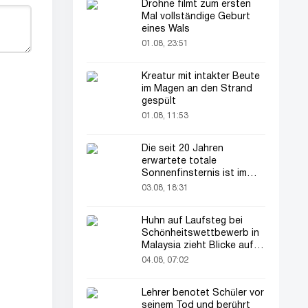
Drohne filmt zum ersten
Mal vollständige Geburt
eines Wals
01.08, 23:51
Kreatur mit intakter Beute
im Magen an den Strand
gespült
01.08, 11:53
Die seit 20 Jahren
erwartete totale
Sonnenfinsternis ist im
August zu sehen
03.08, 18:31
Huhn auf Laufsteg bei
Schönheitswettbewerb in
Malaysia zieht Blicke auf
sich
04.08, 07:02
Lehrer benotet Schüler vor
seinem Tod und berührt