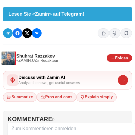
Lesen Sie «Zamin» auf Telegram!
Shuhrat Razzakov
Folgen
«ZAMIN.UZ»
Redakteur
Discuss with Zamin AI
→
Analyze the news, get useful answers
Summarize
Pros and cons
Explain simply
KOMMENTARE
0