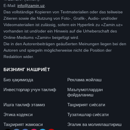
E-Mail:
info@zamin.uz
.
Das vollständige Kopieren von Textmaterialien oder das teilweise
Zitieren sowie die Nutzung von Foto-, Grafik-, Audio- und/oder
Videomaterialien ist zulässig, sofern ein Hyperlink zu «Zamin.uz»
vorhanden ist und/oder ein Hinweis auf die Urheberschaft des
Online-Mediums «Zamin» beigefügt wird.
Die in den Autorenbeiträgen geäußerten Meinungen liegen bei den
Autoren und spiegeln möglicherweise nicht die Position der
Redaktion wider.
БИЗНИНГ НАШРИЁТ
Биз ҳақимизда
Реклама жойлаш
Инвесторлар учун таклиф
Маълумотлардан
фойдаланиш
Ишга таклиф этамиз
Таҳририят сиёсати
Этика кодекси
Тузатишлар сиёсати
Таҳририят жамоаси
Эгалик ва молиялаштириш