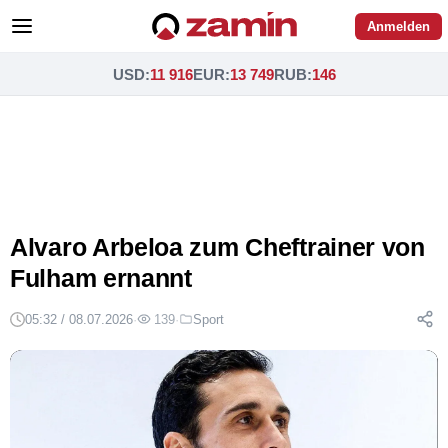
Anmelden
USD
:
11 916
EUR
:
13 749
RUB
:
146
Alvaro Arbeloa zum Cheftrainer von
Fulham ernannt
05:32 / 08.07.2026
·
139
·
Sport