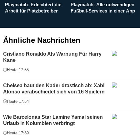
Playmatch: Erleichtert die
Playmatch: Alle notwendigen
W
Arbeit für Platzbetreiber
Fußball-Services in einer App
I
b
g
Ähnliche Nachrichten
Cristiano Ronaldo Als Warnung Für Harry
Kane
Heute 17:55
Chelsea baut den Kader drastisch ab: Xabi
Alonso verabschiedet sich von 16 Spielern
Heute 17:54
Wie Barcelonas Star Lamine Yamal seinen
Urlaub in Kolumbien verbringt
Heute 17:39