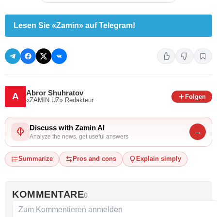
Lesen Sie «Zamin» auf Telegram!
Abror Shuhratov
A
Folgen
«ZAMIN.UZ»
Redakteur
Discuss with Zamin AI
→
Analyze the news, get useful answers
Summarize
Pros and cons
Explain simply
KOMMENTARE
0