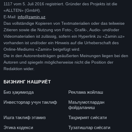
1117 vom 5. Juli 2016 registriert. Gründer des Projekts ist die
«ALLTEN» (GmbH).
E-Mail:
info@zamin.uz
.
Das vollständige Kopieren von Textmaterialien oder das teilweise
Zitieren sowie die Nutzung von Foto-, Grafik-, Audio- und/oder
Videomaterialien ist zulässig, sofern ein Hyperlink zu «Zamin.uz»
vorhanden ist und/oder ein Hinweis auf die Urheberschaft des
Online-Mediums «Zamin» beigefügt wird.
Die in den Autorenbeiträgen geäußerten Meinungen liegen bei den
Autoren und spiegeln möglicherweise nicht die Position der
Redaktion wider.
БИЗНИНГ НАШРИЁТ
Биз ҳақимизда
Реклама жойлаш
Инвесторлар учун таклиф
Маълумотлардан
фойдаланиш
Ишга таклиф этамиз
Таҳририят сиёсати
Этика кодекси
Тузатишлар сиёсати