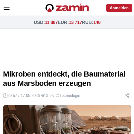
Anmelden
USD
:
11 887
EUR
:
13 717
RUB
:
146
Mikroben entdeckt, die Baumaterial
aus Marsboden erzeugen
20:57 / 17.05.2026
·
3.9K
·
Technologie