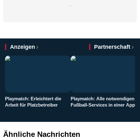
…
Anzeigen
Partnerschaft
Playmatch: Erleichtert die
Playmatch: Alle notwendigen
W
Arbeit für Platzbetreiber
Fußball-Services in einer App
I
b
g
Ähnliche Nachrichten