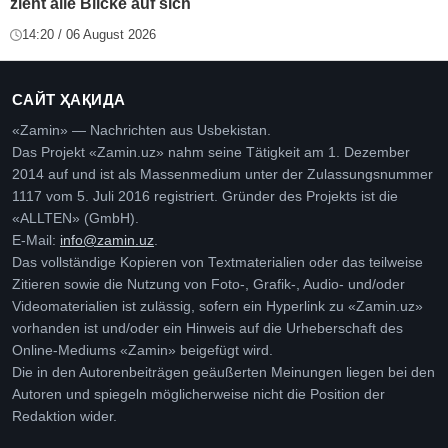
zieht alle Blicke auf sich
14:20 / 06 August 2026
САЙТ ҲАҚИДА
«Zamin» — Nachrichten aus Usbekistan.
Das Projekt «Zamin.uz» nahm seine Tätigkeit am 1. Dezember
2014 auf und ist als Massenmedium unter der Zulassungsnummer
1117 vom 5. Juli 2016 registriert. Gründer des Projekts ist die
«ALLTEN» (GmbH).
E-Mail:
info@zamin.uz
.
Das vollständige Kopieren von Textmaterialien oder das teilweise
Zitieren sowie die Nutzung von Foto-, Grafik-, Audio- und/oder
Videomaterialien ist zulässig, sofern ein Hyperlink zu «Zamin.uz»
vorhanden ist und/oder ein Hinweis auf die Urheberschaft des
Online-Mediums «Zamin» beigefügt wird.
Die in den Autorenbeiträgen geäußerten Meinungen liegen bei den
Autoren und spiegeln möglicherweise nicht die Position der
Redaktion wider.