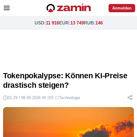
Anmelden
USD
:
11 916
EUR
:
13 749
RUB
:
146
Tokenpokalypse: Können KI-Preise
drastisch steigen?
01:29 / 08.06.2026
·
208
·
Technologie