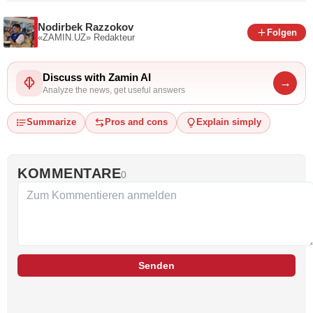
Nodirbek Razzokov
Folgen
«ZAMIN.UZ»
Redakteur
Discuss with Zamin AI
→
Analyze the news, get useful answers
Summarize
Pros and cons
Explain simply
KOMMENTARE
0
Senden