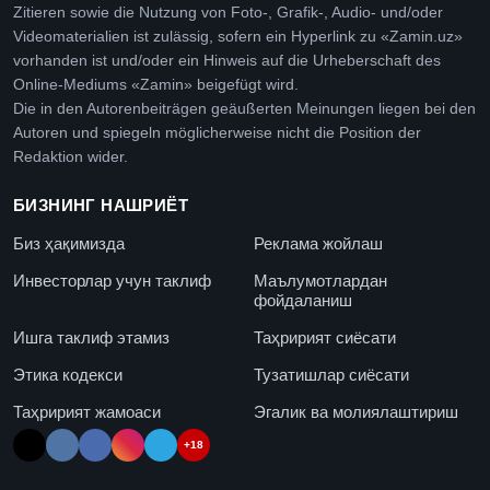
Zitieren sowie die Nutzung von Foto-, Grafik-, Audio- und/oder
Videomaterialien ist zulässig, sofern ein Hyperlink zu «Zamin.uz»
vorhanden ist und/oder ein Hinweis auf die Urheberschaft des
Online-Mediums «Zamin» beigefügt wird.
Die in den Autorenbeiträgen geäußerten Meinungen liegen bei den
Autoren und spiegeln möglicherweise nicht die Position der
Redaktion wider.
БИЗНИНГ НАШРИЁТ
Биз ҳақимизда
Реклама жойлаш
Инвесторлар учун таклиф
Маълумотлардан
фойдаланиш
Ишга таклиф этамиз
Таҳририят сиёсати
Этика кодекси
Тузатишлар сиёсати
Таҳририят жамоаси
Эгалик ва молиялаштириш
+18