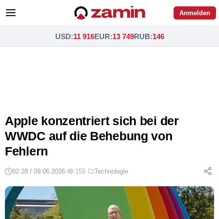
Anmelden
USD
:
11 916
EUR
:
13 749
RUB
:
146
Apple konzentriert sich bei der
WWDC auf die Behebung von
Fehlern
02:28 / 09.06.2026
·
155
·
Technologie