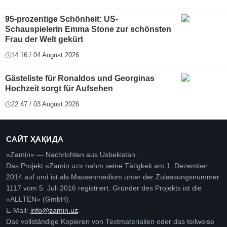
95-prozentige Schönheit: US-
Schauspielerin Emma Stone zur schönsten
Frau der Welt gekürt
14:16 / 04 August 2026
Gästeliste für Ronaldos und Georginas
Hochzeit sorgt für Aufsehen
22:47 / 03 August 2026
САЙТ ҲАҚИДА
«Zamin» — Nachrichten aus Usbekistan.
Das Projekt «Zamin.uz» nahm seine Tätigkeit am 1. Dezember
2014 auf und ist als Massenmedium unter der Zulassungsnummer
1117 vom 5. Juli 2016 registriert. Gründer des Projekts ist die
«ALLTEN» (GmbH).
E-Mail:
info@zamin.uz
.
Das vollständige Kopieren von Textmaterialien oder das teilweise