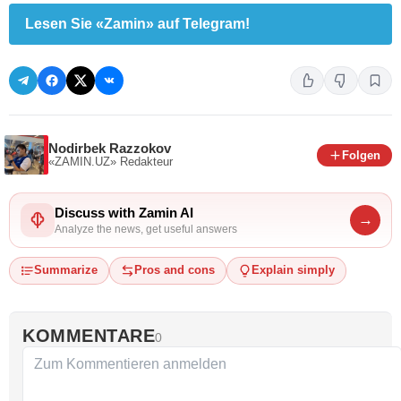
Lesen Sie «Zamin» auf Telegram!
Nodirbek Razzokov
Folgen
«ZAMIN.UZ»
Redakteur
Discuss with Zamin AI
→
Analyze the news, get useful answers
Summarize
Pros and cons
Explain simply
KOMMENTARE
0