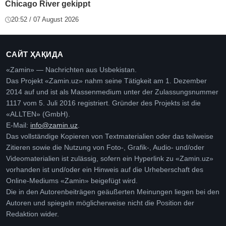
Chicago River gekippt
20:52 / 07 August 2026
САЙТ ҲАҚИДА
«Zamin» — Nachrichten aus Usbekistan.
Das Projekt «Zamin.uz» nahm seine Tätigkeit am 1. Dezember
2014 auf und ist als Massenmedium unter der Zulassungsnummer
1117 vom 5. Juli 2016 registriert. Gründer des Projekts ist die
«ALLTEN» (GmbH).
E-Mail:
info@zamin.uz
.
Das vollständige Kopieren von Textmaterialien oder das teilweise
Zitieren sowie die Nutzung von Foto-, Grafik-, Audio- und/oder
Videomaterialien ist zulässig, sofern ein Hyperlink zu «Zamin.uz»
vorhanden ist und/oder ein Hinweis auf die Urheberschaft des
Online-Mediums «Zamin» beigefügt wird.
Die in den Autorenbeiträgen geäußerten Meinungen liegen bei den
Autoren und spiegeln möglicherweise nicht die Position der
Redaktion wider.