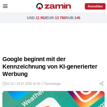
Anmelden
USD
:
11 952
EUR
:
13 780
RUB
:
145
Google beginnt mit der
Kennzeichnung von KI-generierter
Werbung
01:23 / 10.07.2026
·
89
·
Technologie