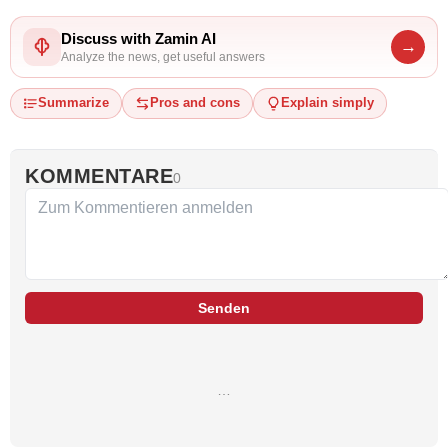
Discuss with Zamin AI
→
Analyze the news, get useful answers
Summarize
Pros and cons
Explain simply
KOMMENTARE
0
Senden
…