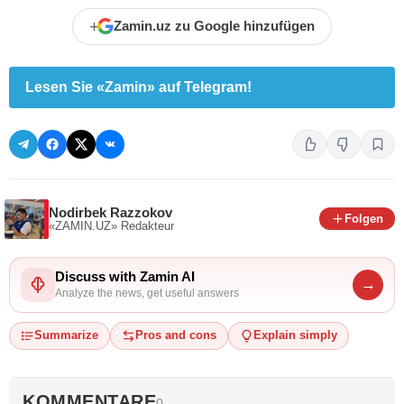
+
Zamin.uz zu Google hinzufügen
Lesen Sie «Zamin» auf Telegram!
Nodirbek Razzokov
Folgen
«ZAMIN.UZ»
Redakteur
Discuss with Zamin AI
→
Analyze the news, get useful answers
Summarize
Pros and cons
Explain simply
KOMMENTARE
0