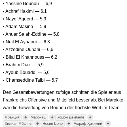
• Yassine Bounou — 6,9
• Achraf Hakimi — 6,1
• Nayef Aguerd — 5,9
• Adam Masina — 5,9
• Anuar Salah-Eddine — 5,8
• Neil El Aynaoui — 6,3
• Azzedine Ounahi — 6,6
• Bilal El Khannouss — 6,2
• Brahim Díaz — 5,9
• Ayoub Bouaddi — 5,6
• Chamseddine Talbi — 5,7
Den Gesamtbewertungen zufolge schnitten die Spieler aus
Frankreichs Offensive und Mittelfeld besser ab. Bei Marokko
war die Bewertung von Bounou der höchste Wert im Team.
+
+
+
Франция
Марокаш
Усмон Дембеле
+
+
+
Килиан Мбаппе
Яссин Боно
Ашраф Ҳакимий