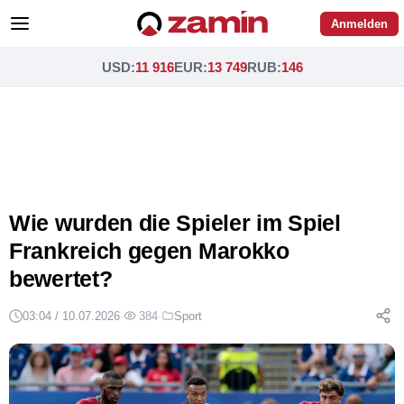
Anmelden
USD
:
11 916
EUR
:
13 749
RUB
:
146
Wie wurden die Spieler im Spiel
Frankreich gegen Marokko
bewertet?
03:04 / 10.07.2026
·
384
·
Sport