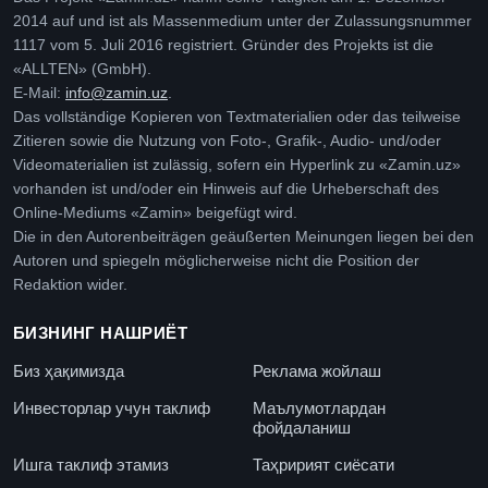
2014 auf und ist als Massenmedium unter der Zulassungsnummer
1117 vom 5. Juli 2016 registriert. Gründer des Projekts ist die
«ALLTEN» (GmbH).
E-Mail:
info@zamin.uz
.
Das vollständige Kopieren von Textmaterialien oder das teilweise
Zitieren sowie die Nutzung von Foto-, Grafik-, Audio- und/oder
Videomaterialien ist zulässig, sofern ein Hyperlink zu «Zamin.uz»
vorhanden ist und/oder ein Hinweis auf die Urheberschaft des
Online-Mediums «Zamin» beigefügt wird.
Die in den Autorenbeiträgen geäußerten Meinungen liegen bei den
Autoren und spiegeln möglicherweise nicht die Position der
Redaktion wider.
БИЗНИНГ НАШРИЁТ
Биз ҳақимизда
Реклама жойлаш
Инвесторлар учун таклиф
Маълумотлардан
фойдаланиш
Ишга таклиф этамиз
Таҳририят сиёсати