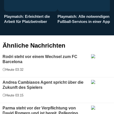
Playmatch: Erleichtert die
Playmatch: Alle notwendigen
W
Arbeit für Platzbetreiber
Fußball-Services in einer App
I
b
g
Ähnliche Nachrichten
Rodri steht vor einem Wechsel zum FC
Barcelona
Heute 03:32
Andrea Cambiasos Agent spricht über die
Zukunft des Spielers
Heute 03:15
Parma steht vor der Verpflichtung von
David Romero und ist bereit, Pellegrino