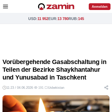
Anmelden
USD
:
11 952
EUR
:
13 780
RUB
:
145
Vorübergehende Gasabschaltung in
Teilen der Bezirke Shaykhantahur
und Yunusabad in Taschkent
11:23 / 04.06.2026
·
191
·
Usbekistan