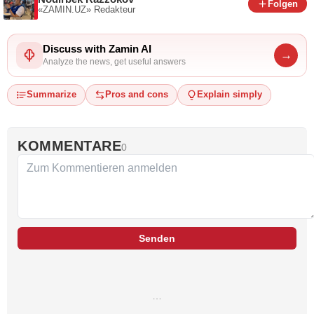
Folgen
«ZAMIN.UZ»
Redakteur
Discuss with Zamin AI
→
Analyze the news, get useful answers
Summarize
Pros and cons
Explain simply
KOMMENTARE
0
Senden
…