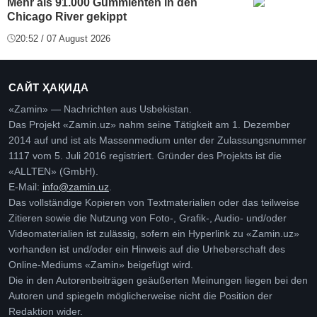
Mehr als 91.000 Gummienten in den
Chicago River gekippt
20:52 / 07 August 2026
САЙТ ҲАҚИДА
«Zamin» — Nachrichten aus Usbekistan.
Das Projekt «Zamin.uz» nahm seine Tätigkeit am 1. Dezember
2014 auf und ist als Massenmedium unter der Zulassungsnummer
1117 vom 5. Juli 2016 registriert. Gründer des Projekts ist die
«ALLTEN» (GmbH).
E-Mail:
info@zamin.uz
.
Das vollständige Kopieren von Textmaterialien oder das teilweise
Zitieren sowie die Nutzung von Foto-, Grafik-, Audio- und/oder
Videomaterialien ist zulässig, sofern ein Hyperlink zu «Zamin.uz»
vorhanden ist und/oder ein Hinweis auf die Urheberschaft des
Online-Mediums «Zamin» beigefügt wird.
Die in den Autorenbeiträgen geäußerten Meinungen liegen bei den
Autoren und spiegeln möglicherweise nicht die Position der
Redaktion wider.