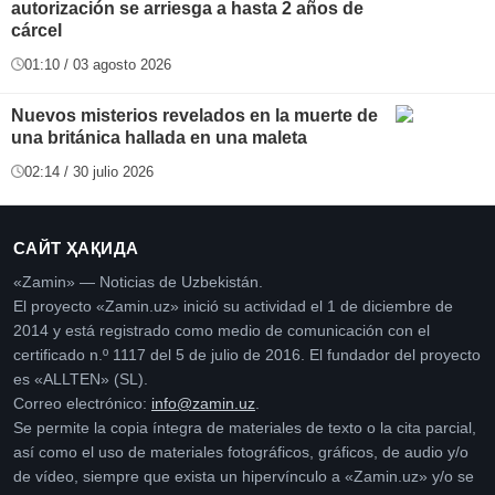
autorización se arriesga a hasta 2 años de
cárcel
01:10 / 03 agosto 2026
Nuevos misterios revelados en la muerte de
una británica hallada en una maleta
02:14 / 30 julio 2026
САЙТ ҲАҚИДА
«Zamin» — Noticias de Uzbekistán.
El proyecto «Zamin.uz» inició su actividad el 1 de diciembre de
2014 y está registrado como medio de comunicación con el
certificado n.º 1117 del 5 de julio de 2016. El fundador del proyecto
es «ALLTEN» (SL).
Correo electrónico:
info@zamin.uz
.
Se permite la copia íntegra de materiales de texto o la cita parcial,
así como el uso de materiales fotográficos, gráficos, de audio y/o
de vídeo, siempre que exista un hipervínculo a «Zamin.uz» y/o se