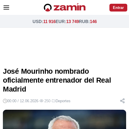
Entrar
USD
:
11 916
EUR
:
13 749
RUB
:
146
José Mourinho nombrado
oficialmente entrenador del Real
Madrid
00:00 / 12.06.2026
·
250
·
Deportes