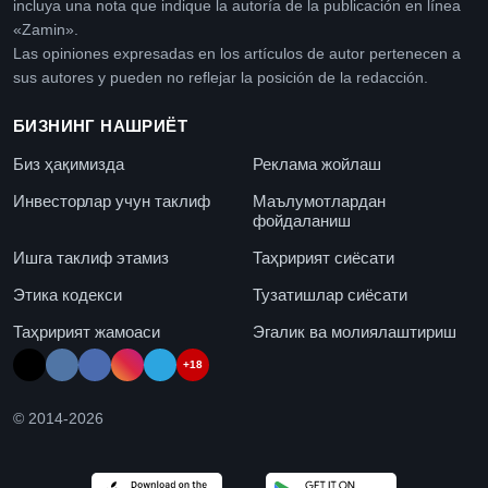
incluya una nota que indique la autoría de la publicación en línea
«Zamin».
Las opiniones expresadas en los artículos de autor pertenecen a
sus autores y pueden no reflejar la posición de la redacción.
БИЗНИНГ НАШРИЁТ
Биз ҳақимизда
Реклама жойлаш
Инвесторлар учун таклиф
Маълумотлардан
фойдаланиш
Ишга таклиф этамиз
Таҳририят сиёсати
Этика кодекси
Тузатишлар сиёсати
Таҳририят жамоаси
Эгалик ва молиялаштириш
+18
© 2014-
2026