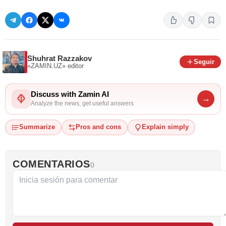
Shuhrat Razzakov
Seguir
«ZAMIN.UZ»
editor
Discuss with Zamin AI
→
Analyze the news, get useful answers
Summarize
Pros and cons
Explain simply
COMENTARIOS
0