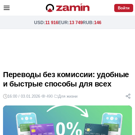
Войти
USD
:
11 916
EUR
:
13 749
RUB
:
146
Переводы без комиссии: удобные
и быстрые способы для всех
16:00 / 03.01.2026
·
490
·
Для жизни