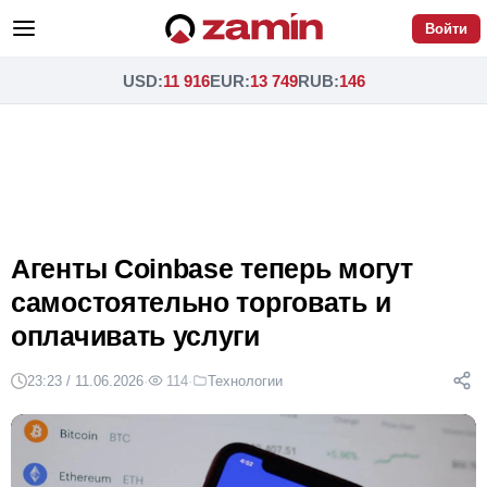
Войти
USD
:
11 916
EUR
:
13 749
RUB
:
146
Агенты Coinbase теперь могут
самостоятельно торговать и
оплачивать услуги
23:23 / 11.06.2026
·
114
·
Технологии