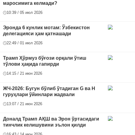
маросимига келмади?
10:39 / 05 июл 2026
Эронда 6 кунлик мотам: Ўзбекистон
делегацияси ҳам қатнашади
22:49 / 01 июл 2026
Трамп Ҳўрмуз бўғози орқали ўтиш
тўлови ҳақида гапирди
14:15 / 21 июн 2026
ЖЧ-2026: Бугун бўлиб ўтадиган G ва H
гуруҳлари ўйинлари жадвали
13:07 / 21 июн 2026
Доналд Трамп АҚШ ва Эрон ўртасидаги
тинчлик келишувини эълон қилди
16:43 / 14 июн 2026