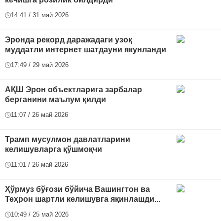
14:41 / 31 май 2026
Эронда рекорд даражадаги узоқ
муддатли интернет шатдауни якунланди
17:49 / 29 май 2026
АҚШ Эрон объектларига зарбалар
берганини маълум қилди
11:07 / 26 май 2026
Трамп мусулмон давлатларини
келишувларга қўшмоқчи
11:01 / 26 май 2026
Ҳўрмуз бўғози бўйича Вашингтон ва
Теҳрон шартли келишувга яқинлашди...
10:49 / 25 май 2026