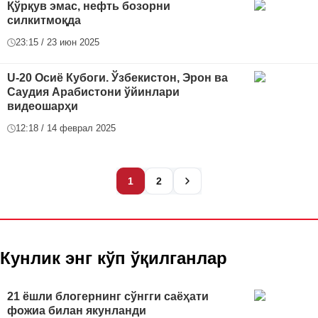
Қўрқув эмас, нефть бозорни
силкитмоқда
23:15 / 23 июн 2025
U-20 Осиё Кубоги. Ўзбекистон, Эрон ва
Саудия Арабистони ўйинлари
видеошарҳи
12:18 / 14 феврал 2025
1
2
Кунлик энг кўп ўқилганлар
21 ёшли блогернинг сўнгги саёҳати
фожиа билан якунланди