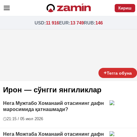
Кириш
USD
:
11 916
EUR
:
13 749
RUB
:
146
+
Тегга обуна
Ирон — сўнгги янгиликлар
Нега Мужтабо Хоманаий отасининг дафн
маросимида қатнашмади?
21:15 / 05 июл 2026
Нега Можтаба Хоманаий отасининг дафн