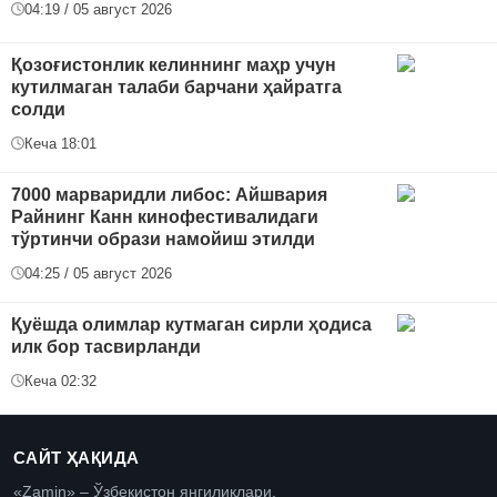
04:19 / 05 август 2026
Қозоғистонлик келиннинг маҳр учун
кутилмаган талаби барчани ҳайратга
солди
Кеча 18:01
7000 марваридли либос: Айшвария
Райнинг Канн кинофестивалидаги
тўртинчи образи намойиш этилди
04:25 / 05 август 2026
Қуёшда олимлар кутмаган сирли ҳодиса
илк бор тасвирланди
Кеча 02:32
САЙТ ҲАҚИДА
«Zamin» – Ўзбекистон янгиликлари.