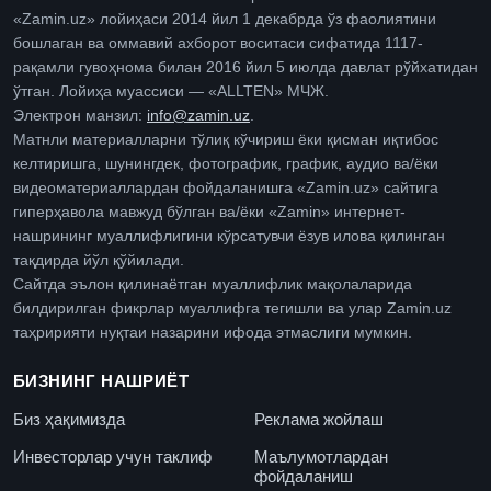
«Zamin.uz» лойиҳаси 2014 йил 1 декабрда ўз фаолиятини
бошлаган ва оммавий ахборот воситаси сифатида 1117-
рақамли гувоҳнома билан 2016 йил 5 июлда давлат рўйхатидан
ўтган. Лойиҳа муассиси — «ALLTEN» МЧЖ.
Электрон манзил:
info@zamin.uz
.
Матнли материалларни тўлиқ кўчириш ёки қисман иқтибос
келтиришга, шунингдек, фотографик, график, аудио ва/ёки
видеоматериаллардан фойдаланишга «Zamin.uz» сайтига
гиперҳавола мавжуд бўлган ва/ёки «Zamin» интернет-
нашрининг муаллифлигини кўрсатувчи ёзув илова қилинган
тақдирда йўл қўйилади.
Сайтда эълон қилинаётган муаллифлик мақолаларида
билдирилган фикрлар муаллифга тегишли ва улар Zamin.uz
таҳририяти нуқтаи назарини ифода этмаслиги мумкин.
БИЗНИНГ НАШРИЁТ
Биз ҳақимизда
Реклама жойлаш
Инвесторлар учун таклиф
Маълумотлардан
фойдаланиш