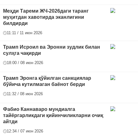
Меҳди Тареми ЖЧ-2026даги таранг
муҳитдан хавотирда эканлигини
билдирди
11:11 / 11 июн 2026
Трамп Исроил ва Эронни зудлик билан
сулҳга чақирди
18:00 / 08 июн 2026
Трамп Эронга қўйилган санкциялар
бўйича кутилмаган баёнот берди
11:32 / 08 июн 2026
Фабио Каннаваро мундиалга
тайёргарликдаги қийинчиликларни очиқ
айтди
12:34 / 07 июн 2026