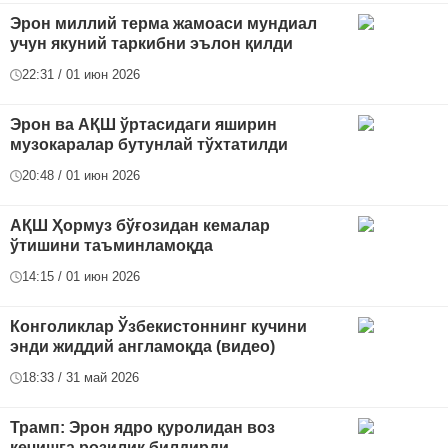
Эрон миллий терма жамоаси мундиал
учун якуний таркибни эълон қилди
22:31 / 01 июн 2026
Эрон ва АҚШ ўртасидаги яширин
музокаралар бутунлай тўхтатилди
20:48 / 01 июн 2026
АҚШ Ҳормуз бўғозидан кемалар
ўтишини таъминламоқда
14:15 / 01 июн 2026
Конголиклар Ўзбекистоннинг кучини
энди жиддий англамоқда (видео)
18:33 / 31 май 2026
Трамп: Эрон ядро қуролидан воз
кечишга розилик билдирди