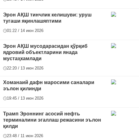
Эрон АҚШ тинчлик келишуви: уруш
тугаши яқинлашяптими
01:22 / 14 июн 2026
Эрон АҚШ мусодарасидан қўрқиб
ядровий объектларини янада
мустаҳкамлади
22:20 / 13 июн 2026
Хоманаий дафн маросими саналари
эълон қилинди
19:45 / 13 июн 2026
Трамп Эроннинг асосий нефть
терминалини эгаллаш режасини эълон
қилди
23:48 / 11 июн 2026