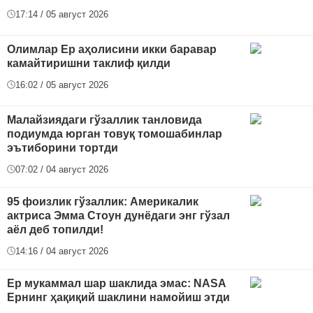
17:14 / 05 август 2026
Олимлар Ер аҳолисини икки баравар
камайтиришни таклиф қилди
16:02 / 05 август 2026
Малайзиядаги гўзаллик танловида
подиумда юрган товуқ томошабинлар
эътиборини тортди
07:02 / 04 август 2026
95 фоизлик гўзаллик: Америкалик
актриса Эмма Стоун дунёдаги энг гўзал
аёл деб топилди!
14:16 / 04 август 2026
Ер мукаммал шар шаклида эмас: NASA
Ернинг ҳақиқий шаклини намойиш этди