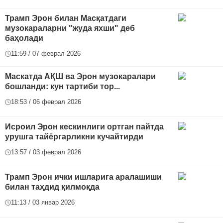
Трамп Эрон билан Масқатдаги
музокараларни "жуда яхши" деб
баҳолади
11:59 / 07 феврал 2026
Маскатда АҚШ ва Эрон музокаралари
бошланди: кун тартиби тор...
18:53 / 06 феврал 2026
Исроил Эрон кескинлиги ортган пайтда
урушга тайёргарликни кучайтирди
13:57 / 03 феврал 2026
Трамп Эрон ички ишларига аралашиши
билан таҳдид қилмоқда
11:13 / 03 январ 2026