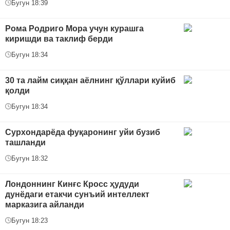
Бугун 18:39
Рома Родриго Мора учун курашга
киришди ва таклиф берди
Бугун 18:34
30 та лайм сиққан аёлнинг қўллари куйиб
қолди
Бугун 18:34
Сурхондарёда фуқаронинг уйи бузиб
ташланди
Бугун 18:32
Лондоннинг Кинғс Кросс ҳудуди
дунёдаги етакчи сунъий интеллект
марказига айланди
Бугун 18:23