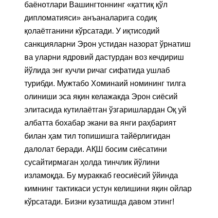
баёнотлари Вашингтоннинг «қаттиқ қўл
дипломатияси» анъаналарига содиқ
қолаётганини кўрсатади. У иқтисодий
санкцияларни Эрон устидан назорат ўрнатиш
ва уларни ядровий дастурдан воз кечдириш
йўлида энг кучли ричаг сифатида ушлаб
турибди. Мужтабо Хоминаий номининг тилга
олиниши эса яқин келажакда Эрон сиёсий
элитасида кутилаётган ўзгаришлардан Оқ уй
албатта бохабар экани ва янги раҳбарият
билан ҳам тил топишишга тайёрлигидан
далолат беради. АҚШ босим сиёсатини
сусайтирмаган ҳолда тинчлик йўлини
изламоқда. Бу мураккаб геосиёсий ўйинда
кимнинг тактикаси устун келишини яқин ойлар
кўрсатади. Бизни кузатишда давом этинг!