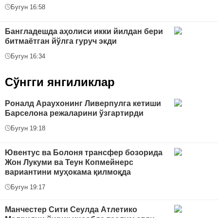
Бугун 16:58
Бангладешда аҳолиси икки йилдан бери
битмаётган йўлга гуруч экди
Бугун 16:34
Сўнгги янгиликлар
Роналд Араухонинг Ливерпулга кетиши
Барселона режаларини ўзгартирди
Бугун 19:18
Ювентус ва Болоня трансфер бозорида
Жон Лукуми ва Теун Копмейнерс
вариантини муҳокама қилмоқда
Бугун 19:17
Манчестер Сити Сеулда Атлетико