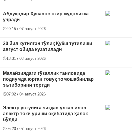
Абдуқодир Ҳусанов оғир жудоликка
учради
20:15 / 07 август 2026
20 йил кутилган тўлиқ Қуёш тутилиши
август ойида кузатилади
18:31 / 03 август 2026
Малайзиядаги гўзаллик танловида
подиумда юрган товуқ томошабинлар
эътиборини тортди
07:02 / 04 август 2026
Электр устунига чиққан улкан илон
электр токи уриши оқибатида ҳалок
бўлди
05:20 / 07 август 2026