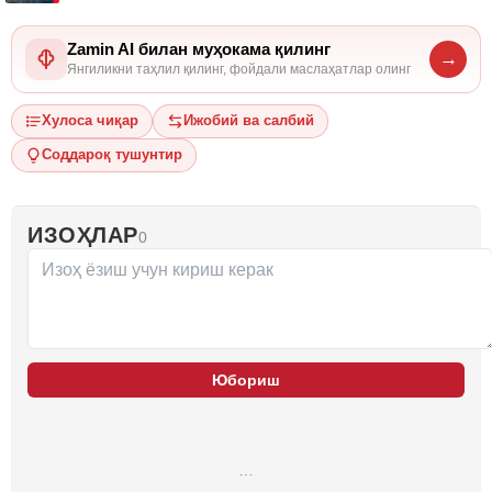
Zamin AI билан муҳокама қилинг
→
Янгиликни таҳлил қилинг, фойдали маслаҳатлар олинг
Хулоса чиқар
Ижобий ва салбий
Соддароқ тушунтир
ИЗОҲЛАР
0
Юбориш
…