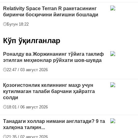
Relativity Space Terran R ракетасининг
биринчи босқичини йиғишни бошлади
Бугун 18:22
Кўп ўқилганлар
Роналду ва Жоржинанинг тўйига таклиф
этилган меҳмонлар рўйхати шов-шувда
22:47 / 03 август 2026
Қозоғистонлик келиннинг маҳр учун
кутилмаган талаби барчани ҳайратга
солди
18:01 / 06 август 2026
Танадаги холлар нимани англатади? 9 та
халқона талқин...
21:35 / 02 август 2026