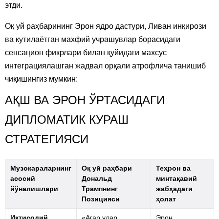
этди.
Оқ уй раҳбарининг Эрон ядро дастури, Ливан инқирози
ва кутилаётган махфий учрашувлар борасидаги
сенсацион фикрлари билан қуйидаги махсус
интеграциялашган жадвал орқали атрофлича танишиб
чиқишингиз мумкин:
АҚШ ВА ЭРОН ЎРТАСИДАГИ
ДИПЛОМАТИК КУРАШ
СТРАТЕГИЯСИ
Музокараларнинг
Оқ уй раҳбари
Теҳрон ва
асосий
Дональд
минтақавий
йўналишлари
Трампнинг
жабҳадаги
Позицияси
ҳолат
Иқтисодий
«Агар улар
Эрон