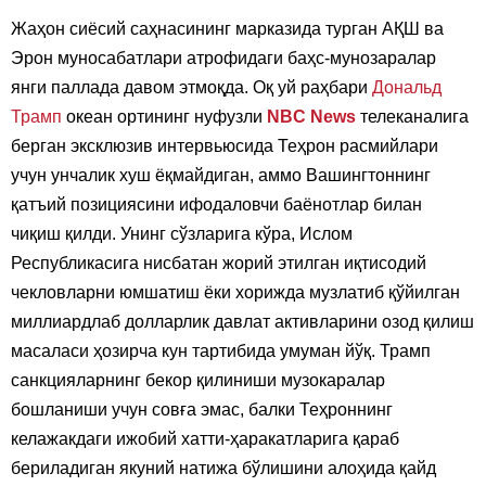
Жаҳон сиёсий саҳнасининг марказида турган АҚШ ва
Эрон муносабатлари атрофидаги баҳс-мунозаралар
янги паллада давом этмоқда. Оқ уй раҳбари
Дональд
Трамп
океан ортининг нуфузли
NBC News
телеканалига
берган эксклюзив интервьюсида Теҳрон расмийлари
учун унчалик хуш ёқмайдиган, аммо Вашингтоннинг
қатъий позициясини ифодаловчи баёнотлар билан
чиқиш қилди. Унинг сўзларига кўра, Ислом
Республикасига нисбатан жорий этилган иқтисодий
чекловларни юмшатиш ёки хорижда музлатиб қўйилган
миллиардлаб долларлик давлат активларини озод қилиш
масаласи ҳозирча кун тартибида умуман йўқ. Трамп
санкцияларнинг бекор қилиниши музокаралар
бошланиши учун совға эмас, балки Теҳроннинг
келажакдаги ижобий хатти-ҳаракатларига қараб
бериладиган якуний натижа бўлишини алоҳида қайд