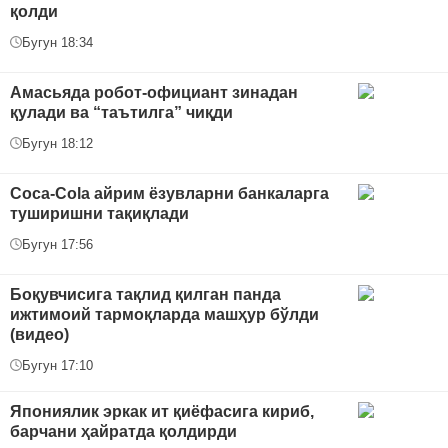
қолди
Бугун 18:34
Амасьяда робот-официант зинадан
қулади ва “таътилга” чиқди
Бугун 18:12
Coca-Cola айрим ёзувларни банкаларга
туширишни тақиқлади
Бугун 17:56
Боқувчисига тақлид қилган панда
ижтимоий тармоқларда машҳур бўлди
(видео)
Бугун 17:10
Япониялик эркак ит қиёфасига кириб,
барчани ҳайратда қолдирди