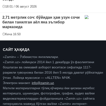
18:01 / 06 август 2026
2,71 метрлик соч: бўйидан ҳам узун сочи
билан танилган аёл яна эътибор
марказида
Кеча 16:50
САЙТ ҲАҚИДА
«Zamin» – Ўзбекистон янгиликлари.
«Zamin.uz» лойиҳаси 2014 йил 1 декабрда ўз фаолиятини
бошлаган ва оммавий ахборот воситаси сифатида 1117-
рақамли гувоҳнома билан 2016 йил 5 июлда давлат рўйхатидан
ўтган. Лойиҳа муассиси — «ALLTEN» МЧЖ.
Электрон манзил:
info@zamin.uz
.
Матнли материалларни тўлиқ кўчириш ёки қисман иқтибос
келтиришга, шунингдек, фотографик, график, аудио ва/ёки
видеоматериаллардан фойдаланишга «Zamin.uz» сайтига
гиперҳавола мавжуд бўлган ва/ёки «Zamin» интернет-