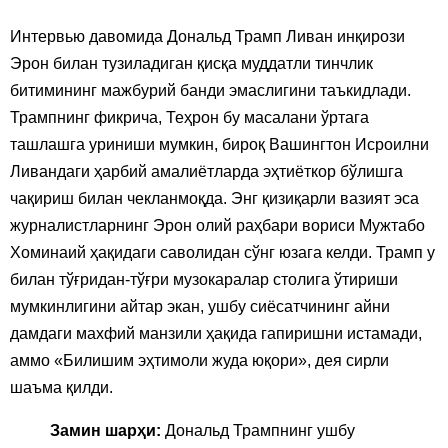
Интервью давомида Дональд Трамп Ливан инқирози
Эрон билан тузиладиган қисқа муддатли тинчлик
битимининг мажбурий банди эмаслигини таъкидлади.
Трампнинг фикрича, Теҳрон бу масалани ўртага
ташлашга уриниши мумкин, бироқ Вашингтон Исроилни
Ливандаги ҳарбий амалиётларда эҳтиёткор бўлишга
чақириш билан чекланмоқда. Энг қизиқарли вазият эса
журналистларнинг Эрон олий раҳбари вориси Мужтабо
Хоминаий ҳақидаги саволидан сўнг юзага келди. Трамп у
билан тўғридан-тўғри музокаралар столига ўтириши
мумкинлигини айтар экан, ушбу сиёсатчининг айни
дамдаги махфий манзили ҳақида гапиришни истамади,
аммо «Билишим эҳтимоли жуда юқори», дея сирли
шаъма қилди.
Замин шарҳи:
Дональд Трампнинг ушбу