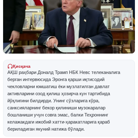
Қисқача
АҚШ раҳбари Доналд Трамп НБК Невс телеканалига
берган интервюсида Эронга қарши иқтисодий
чекловларни юмшатиш ёки музлатилган давлат
активларини озод қилиш ҳозирча кун тартибида
йўқлигини билдирди. Унинг сўзларига кўра,
санксияларнинг бекор қилиниши музокаралар
бошланиши учун совға эмас, балки Теҳроннинг
келажакдаги ижобий хатти-ҳаракатларига қараб
бериладиган якуний натижа бўлади.