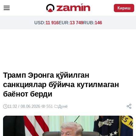
Кириш
USD
:
11 916
EUR
:
13 749
RUB
:
146
Трамп Эронга қўйилган
санкциялар бўйича кутилмаган
баёнот берди
11:32 / 08.06.2026
·
551
·
Дунё