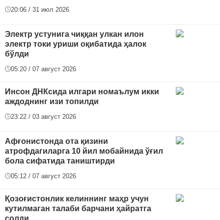
20:06 / 31 июл 2026
Электр устунига чиққан улкан илон
электр токи уриши оқибатида ҳалок
бўлди
05:20 / 07 август 2026
Инсон ДНКсида илгари номаълум икки
аждоднинг изи топилди
23:22 / 03 август 2026
Афғонистонда ота қизини
атрофдагиларга 10 йил мобайнида ўғил
бола сифатида таништирди
05:12 / 07 август 2026
Қозоғистонлик келиннинг маҳр учун
кутилмаган талаби барчани ҳайратга
солди