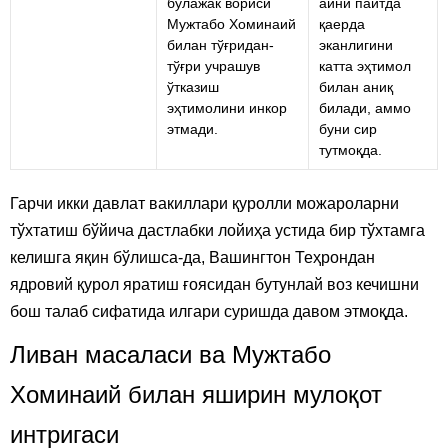
бўлажак вориси
айни пайтда
Мужтабо Хоминаий
қаерда
билан тўғридан-
эканлигини
тўғри учрашув
катта эҳтимол
ўтказиш
билан аниқ
эҳтимолини инкор
билади, аммо
этмади.
буни сир
тутмоқда.
Гарчи икки давлат вакиллари қуролли можароларни
тўхтатиш бўйича дастлабки лойиҳа устида бир тўхтамга
келишга яқин бўлишса-да, Вашингтон Теҳрондан
ядровий қурол яратиш ғоясидан бутунлай воз кечишни
бош талаб сифатида илгари суришда давом этмоқда.
Ливан масаласи ва Мужтабо
Хоминаий билан яширин мулоқот
интригаси