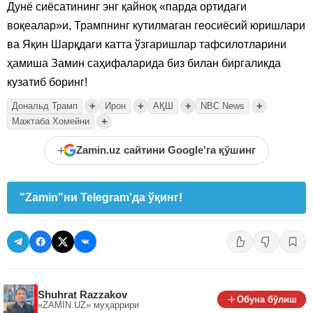
Дунё сиёсатининг энг қайноқ «парда ортидаги
воқеалар»и, Трампнинг кутилмаган геосиёсий юришлари
ва Яқин Шарқдаги катта ўзгаришлар тафсилотларини
ҳамиша Замин саҳифаларида биз билан биргаликда
кузатиб боринг!
+
+
+
+
Дональд Трамп
Ирон
АҚШ
NBC News
+
Мажтаба Хомейни
+
Zamin.uz сайтини Google'га қўшинг
"Zamin"ни Telegram'да ўқинг!
Shuhrat Razzakov
Обуна бўлиш
«ZAMIN.UZ»
муҳаррири