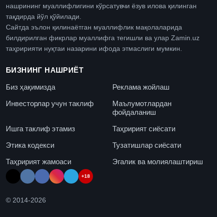
нашрининг муаллифлигини кўрсатувчи ёзув илова қилинган
тақдирда йўл қўйилади.
Сайтда эълон қилинаётган муаллифлик мақолаларида
билдирилган фикрлар муаллифга тегишли ва улар Zamin.uz
таҳририяти нуқтаи назарини ифода этмаслиги мумкин.
БИЗНИНГ НАШРИЁТ
Биз ҳақимизда
Реклама жойлаш
Инвесторлар учун таклиф
Маълумотлардан
фойдаланиш
Ишга таклиф этамиз
Таҳририят сиёсати
Этика кодекси
Тузатишлар сиёсати
Таҳририят жамоаси
Эгалик ва молиялаштириш
+18
© 2014-
2026