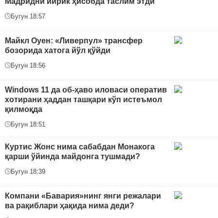
Мадридни йирик ҳисобда таслим этди
Бугун 18:57
Майкл Оуен: «Ливерпул» трансфер
бозорида хатога йўл қўйди
Бугун 18:56
Windows 11 да об-ҳаво иловаси оператив
хотирани ҳаддан ташқари кўп истеъмол
қилмоқда
Бугун 18:51
Куртис Жонс нима сабабдан Монакога
қарши ўйинда майдонга тушмади?
Бугун 18:39
Компани «Бавария»нинг янги режалари
ва рақиблари ҳақида нима деди?