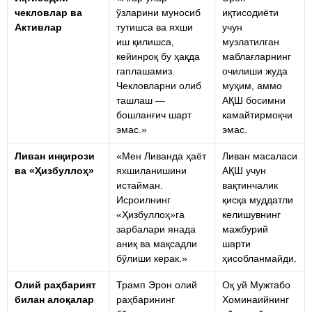
чекловлар ва
ўзларини муносиб
иқтисодиёти
Активлар
тутишса ва яхши
учун
иш қилишса,
музлатилган
кейинроқ бу ҳақда
маблағларнинг
гаплашамиз.
очилиши жуда
Чекловларни олиб
муҳим, аммо
ташлаш —
АҚШ босимни
бошланғич шарт
камайтирмоқчи
эмас.»
эмас.
Ливан инқирози
«Мен Ливанда ҳаёт
Ливан масаласи
ва «Ҳизбуллоҳ»
яхшиланишини
АҚШ учун
истайман.
вақтинчалик
Исроилнинг
қисқа муддатли
«Ҳизбуллоҳ»га
келишувнинг
зарбалари янада
мажбурий
аниқ ва мақсадли
шарти
бўлиши керак.»
ҳисобланмайди.
Олий раҳбарият
Трамп Эрон олий
Оқ уй Мужтабо
билан алоқалар
раҳбарининг
Хоминаийнинг