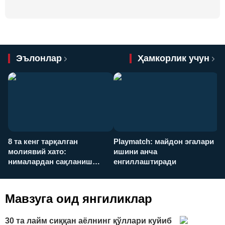
Эълонлар
Ҳамкорлик учун
8 та кенг тарқалган
Playmatch: майдон эгалари
P
молиявий хато:
ишини анча
у
нималардан сақланиш
енгиллаштиради
х
керак?
Мавзуга оид янгиликлар
30 та лайм сиққан аёлнинг қўллари куйиб