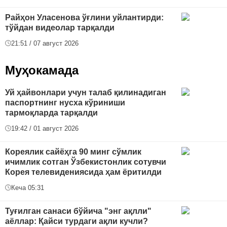
Райҳон Уласенова ўғлини уйлантирди:
тўйдан видеолар тарқалди
21:51 / 07 август 2026
Муҳокамада
Уй ҳайвонлари учун талаб қилинадиган
паспортнинг нусха кўриниши
тармоқларда тарқалди
19:42 / 01 август 2026
Кореялик сайёҳга 90 минг сўмлик
ичимлик сотган Ўзбекистонлик сотувчи
Корея телевидениясида ҳам ёритилди
Кеча 05:31
Туғилган санаси бўйича "энг ақлли"
аёллар: Қайси турдаги ақли кучли?