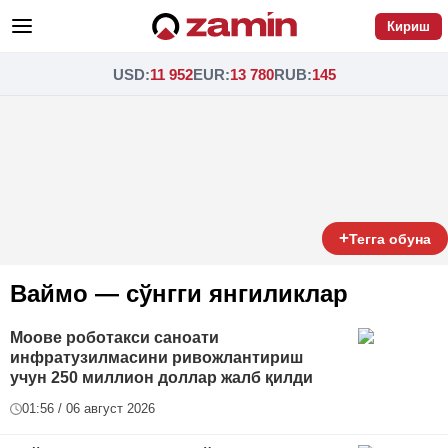
Кириш
USD
:
11 952
EUR
:
13 780
RUB
:
145
+
Тегга обуна
Ваймо — сўнгги янгиликлар
Моове роботакси саноати
инфратузилмасини ривожлантириш
учун 250 миллион доллар жалб қилди
01:56 / 06 август 2026