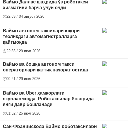
Ваймо Даллас шаҳрида ўз роботакси
хизматини барча учун очди
22:59 / 04 август 2026
Ваймо автоном таксилари юқори
тезликдаги автомагистралларга
қайтмоқда
22:55 / 29 июл 2026
Ваймо ва бошқа автоном такси
операторлари қаттиқ назорат остида
00:21 / 29 июл 2026
Ваймо ва Uber ҳамкорлиги
якунланмоқда: Роботаксилар бозорида
янги давр бошланади
01:52 / 25 июл 2026
Сан-Францискода Ваймо роботаксилари