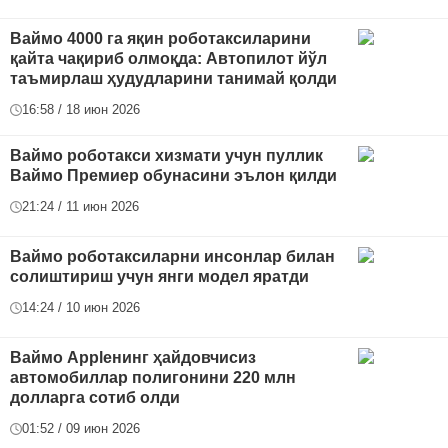
Ваймо 4000 га яқин роботаксиларини
қайта чақириб олмоқда: Автопилот йўл
таъмирлаш ҳудудларини танимай қолди
16:58 / 18 июн 2026
Ваймо роботакси хизмати учун пуллик
Ваймо Премиер обунасини эълон қилди
21:24 / 11 июн 2026
Ваймо роботаксиларни инсонлар билан
солиштириш учун янги модел яратди
14:24 / 10 июн 2026
Ваймо Appleнинг ҳайдовчисиз
автомобиллар полигонини 220 млн
долларга сотиб олди
01:52 / 09 июн 2026