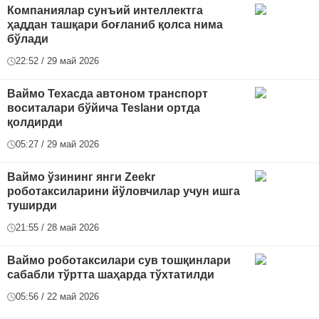
Компаниялар сунъий интеллектга
ҳаддан ташқари боғланиб қолса нима
бўлади
22:52 / 29 май 2026
Ваймо Техасда автоном транспорт
воситалари бўйича Teslaни ортда
қолдирди
05:27 / 29 май 2026
Ваймо ўзининг янги Zeekr
роботаксиларини йўловчилар учун ишга
туширди
21:55 / 28 май 2026
Ваймо роботаксилари сув тошқинлари
сабабли тўртта шаҳарда тўхтатилди
05:56 / 22 май 2026