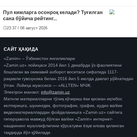
Пул кимларга осонроқ келади? Туғилган
сана бўйича рейтинг...
23:37 / 08 август 2026
САЙТ ҲАҚИДА
«Zamin» – Ўзбекистон янгиликлари.
«Zamin.uz» лойиҳаси 2014 йил 1 декабрда ўз фаолиятини
бошлаган ва оммавий ахборот воситаси сифатида 1117-
рақамли гувоҳнома билан 2016 йил 5 июлда давлат рўйхатидан
ўтган. Лойиҳа муассиси — «ALLTEN» МЧЖ.
Электрон манзил:
info@zamin.uz
.
Матнли материалларни тўлиқ кўчириш ёки қисман иқтибос
келтиришга, шунингдек, фотографик, график, аудио ва/ёки
видеоматериаллардан фойдаланишга «Zamin.uz» сайтига
гиперҳавола мавжуд бўлган ва/ёки «Zamin» интернет-
нашрининг муаллифлигини кўрсатувчи ёзув илова қилинган
тақдирда йўл қўйилади.