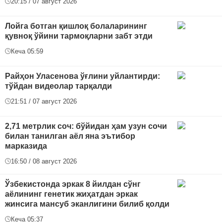
20:15 / 07 август 2026
Лойга ботган қишлоқ болаларининг
қувноқ ўйини тармоқларни забт этди
Кеча 05:59
Райҳон Уласенова ўғлини уйлантирди:
тўйдан видеолар тарқалди
21:51 / 07 август 2026
2,71 метрлик соч: бўйидан ҳам узун сочи
билан танилган аёл яна эътибор
марказида
16:50 / 08 август 2026
Ўзбекистонда эркак 8 йилдан сўнг
аёлининг генетик жиҳатдан эркак
жинсига мансуб эканлигини билиб қолди
Кеча 05:37