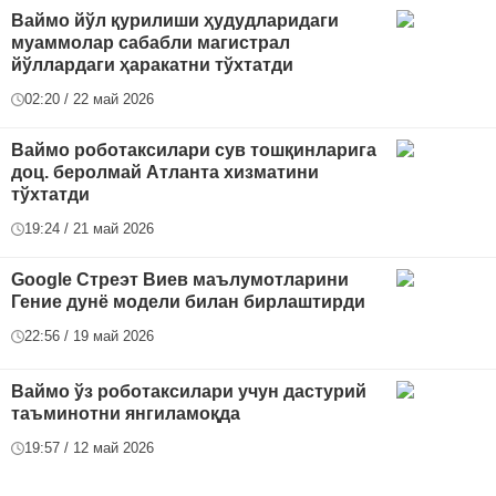
Ваймо йўл қурилиши ҳудудларидаги
муаммолар сабабли магистрал
йўллардаги ҳаракатни тўхтатди
02:20 / 22 май 2026
Ваймо роботаксилари сув тошқинларига
доц. беролмай Атланта хизматини
тўхтатди
19:24 / 21 май 2026
Google Стреэт Виев маълумотларини
Гение дунё модели билан бирлаштирди
22:56 / 19 май 2026
Ваймо ўз роботаксилари учун дастурий
таъминотни янгиламоқда
19:57 / 12 май 2026