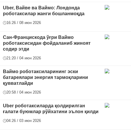
Uber, Вайве ва Ваймо: Лондонда
роботаксилар жанги бошланмоқда
16:26 / 08 июн 2026
Сан-Францискода ўғри Ваймо
роботаксисидан фойдаланиб жиноят
содир этди
21:20 / 04 июн 2026
Ваймо роботаксиларининг эски
батареялари энергия тармоқларини
қувватлайди
20:58 / 04 июн 2026
Uber роботаксиларда қолдирилган
ғалати буюмлар рўйхатини эълон қилди
04:26 / 03 июн 2026