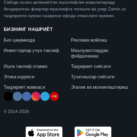
Сайтда эълон қилинаётган муаллифлик мақолаларида
билдирилган фикрлар муаллифга тегишли ва улар Zamin.uz
таҳририяти нуқтаи назарини ифода этмаслиги мумкин.
БИЗНИНГ НАШРИЁТ
Биз ҳақимизда
Реклама жойлаш
Инвесторлар учун таклиф
Маълумотлардан
фойдаланиш
Ишга таклиф этамиз
Таҳририят сиёсати
Этика кодекси
Тузатишлар сиёсати
Таҳририят жамоаси
Эгалик ва молиялаштириш
+18
© 2014-
2026