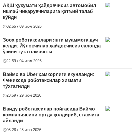
АҚШ ҳукумати ҳайдовчисиз автомобил
ишлаб чиқарувчиларига қатъий талаб
қўйди
02:55 / 09 июл 2026
Зоох роботаксилари янги муаммога дуч
келди: Йўловчилар ҳайдовчисиз салонда
ўзини тута олмаяпти
22:59 / 04 июл 2026
Ваймо ва Uber ҳамкорлиги якунланди:
Фениксда роботаксилар хизмати
тўхтатилди
23:59 / 29 июн 2026
Баиду роботаксилар пойгасида Ваймо
компаниясини ортда қолдириб, етакчига
айланди
03:26 / 23 июн 2026