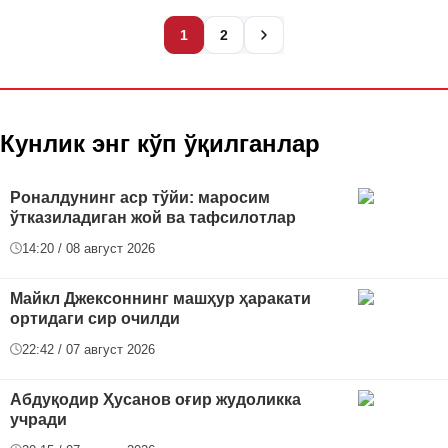
1
2
Кунлик энг кўп ўқилганлар
Роналдунинг аср тўйи: маросим
ўтказиладиган жой ва тафсилотлар
14:20 / 08 август 2026
Майкл Джексоннинг машҳур ҳаракати
ортидаги сир очилди
22:42 / 07 август 2026
Абдуқодир Ҳусанов оғир жудоликка
учради