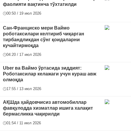
фаолияти вақтинча тўхтатилди
00:50 / 19 июл 2026
Сан-Франциско мери Ваймо
роботаксилари келтириб чиқарган
тирбандликдан сўнг қоидаларни
кучайтирмоқда
04:20 / 17 июл 2026
Uber ва Ваймо ўртасида зиддият:
Роботаксилар келажаги учун кураш авж
олмоқда
17:55 / 13 июл 2026
АҚШда ҳайдовчисиз автомобиллар
фавқулодда хизматлар ишига халақит
бермасликка чақирилди
01:54 / 11 июл 2026