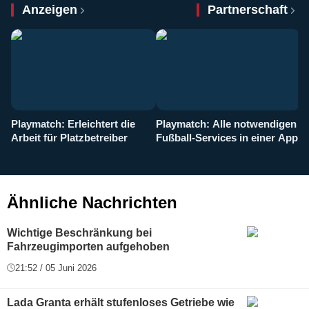
Anzeigen
Partnerschaft
Playmatch: Erleichtert die
Playmatch: Alle notwendigen
W
Arbeit für Platzbetreiber
Fußball-Services in einer App
I
b
g
Ähnliche Nachrichten
Wichtige Beschränkung bei
Fahrzeugimporten aufgehoben
21:52 / 05 Juni 2026
Lada Granta erhält stufenloses Getriebe wie