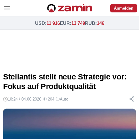
Anmelden
USD
:
11 916
EUR
:
13 749
RUB
:
146
Stellantis stellt neue Strategie vor:
Fokus auf Produktqualität
10:24 / 04.06.2026
·
204
·
Auto