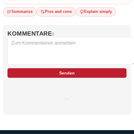
Summarize
Pros and cons
Explain simply
KOMMENTARE
0
Senden
…