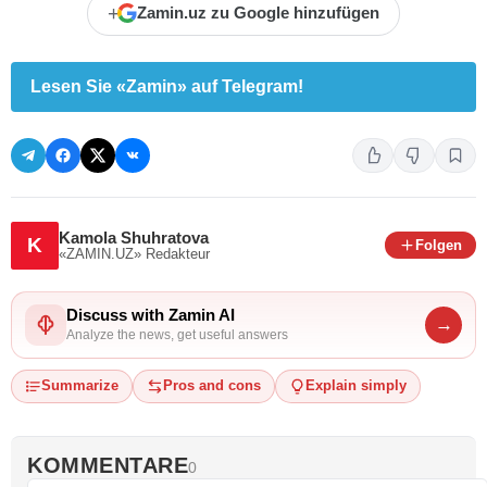
+
Zamin.uz zu Google hinzufügen
Lesen Sie «Zamin» auf Telegram!
Kamola Shuhratova
K
Folgen
«ZAMIN.UZ»
Redakteur
Discuss with Zamin AI
→
Analyze the news, get useful answers
Summarize
Pros and cons
Explain simply
KOMMENTARE
0