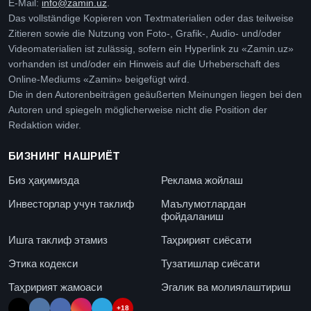
E-Mail:
info@zamin.uz
.
Das vollständige Kopieren von Textmaterialien oder das teilweise
Zitieren sowie die Nutzung von Foto-, Grafik-, Audio- und/oder
Videomaterialien ist zulässig, sofern ein Hyperlink zu «Zamin.uz»
vorhanden ist und/oder ein Hinweis auf die Urheberschaft des
Online-Mediums «Zamin» beigefügt wird.
Die in den Autorenbeiträgen geäußerten Meinungen liegen bei den
Autoren und spiegeln möglicherweise nicht die Position der
Redaktion wider.
БИЗНИНГ НАШРИЁТ
Биз ҳақимизда
Реклама жойлаш
Инвесторлар учун таклиф
Маълумотлардан
фойдаланиш
Ишга таклиф этамиз
Таҳририят сиёсати
Этика кодекси
Тузатишлар сиёсати
Таҳририят жамоаси
Эгалик ва молиялаштириш
+18