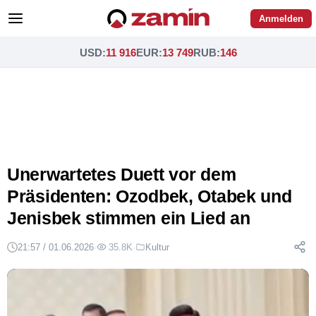
Anmelden
USD
:
11 916
EUR
:
13 749
RUB
:
146
Unerwartetes Duett vor dem
Präsidenten: Ozodbek, Otabek und
Jenisbek stimmen ein Lied an
21:57 / 01.06.2026
·
35.8K
·
Kultur