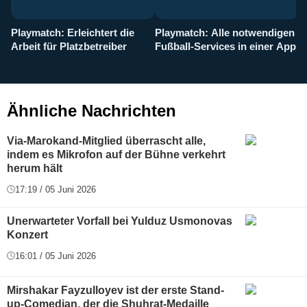
Playmatch: Erleichtert die
Playmatch: Alle notwendigen
W
Arbeit für Platzbetreiber
Fußball-Services in einer App
I
b
g
Ähnliche Nachrichten
Via-Marokand-Mitglied überrascht alle,
indem es Mikrofon auf der Bühne verkehrt
herum hält
17:19 / 05 Juni 2026
Unerwarteter Vorfall bei Yulduz Usmonovas
Konzert
16:01 / 05 Juni 2026
Mirshakar Fayzulloyev ist der erste Stand-
up-Comedian, der die Shuhrat-Medaille