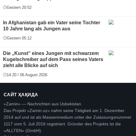
Gestern 20:52
In Afghanistan gab ein Vater seine Tochter
10 Jahre lang als Jungen aus
Gestern 05:12
Die „Kunst“ eines Jungen mit schwarzem
Kugelschreiber auf dem Pass seines Vaters
zieht alle Blicke auf sich
14:20 / 06 August 2026
САЙТ ҲАҚИДА
«Zamin» — Nachrichten aus Usbekistan.
Das Projekt «Zamin.uz» nahm seine Tätigkeit am 1. Dezember
2014 auf und ist als Massenmedium unter der Zulassungsnummer
1117 vom 5. Juli 2016 registriert. Gründer des Projekts ist die
«ALLTEN» (GmbH).