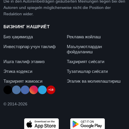
Die in den Autorenbeiträgen geäußerten Meinungen liegen bei den
Autoren und spiegeln möglicherweise nicht die Position der
Redaktion wider.
БИЗНИНГ НАШРИЁТ
Биз ҳақимизда
Реклама жойлаш
Инвесторлар учун таклиф
Маълумотлардан
фойдаланиш
Ишга таклиф этамиз
Таҳририят сиёсати
Этика кодекси
Тузатишлар сиёсати
Таҳририят жамоаси
Эгалик ва молиялаштириш
+18
© 2014-
2026