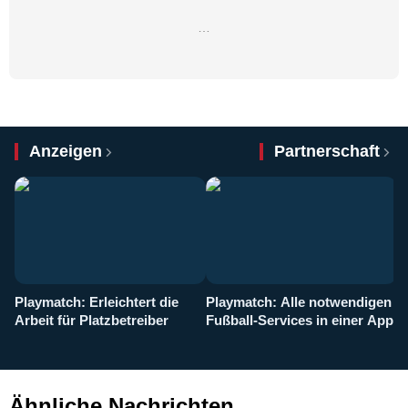
…
Anzeigen
Partnerschaft
Playmatch: Erleichtert die
Playmatch: Alle notwendigen
W
Arbeit für Platzbetreiber
Fußball-Services in einer App
I
b
g
Ähnliche Nachrichten