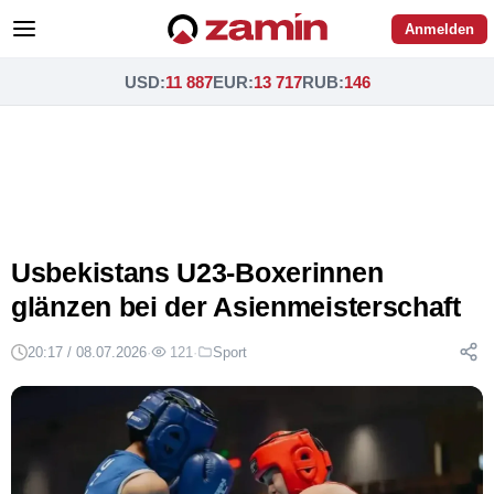
Anmelden
USD
:
11 887
EUR
:
13 717
RUB
:
146
Usbekistans U23-Boxerinnen
glänzen bei der Asienmeisterschaft
20:17 / 08.07.2026
·
121
·
Sport