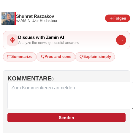
Shuhrat Razzakov
Folgen
«ZAMIN.UZ»
Redakteur
Discuss with Zamin AI
→
Analyze the news, get useful answers
Summarize
Pros and cons
Explain simply
KOMMENTARE
0
Senden