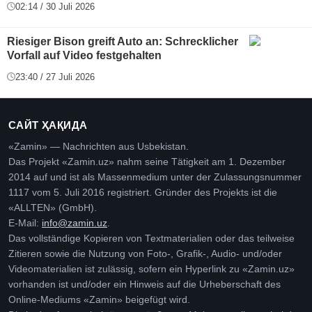
02:14 / 30 Juli 2026
Riesiger Bison greift Auto an: Schrecklicher
Vorfall auf Video festgehalten
23:40 / 27 Juli 2026
САЙТ ҲАҚИДА
«Zamin» — Nachrichten aus Usbekistan.
Das Projekt «Zamin.uz» nahm seine Tätigkeit am 1. Dezember
2014 auf und ist als Massenmedium unter der Zulassungsnummer
1117 vom 5. Juli 2016 registriert. Gründer des Projekts ist die
«ALLTEN» (GmbH).
E-Mail:
info@zamin.uz
.
Das vollständige Kopieren von Textmaterialien oder das teilweise
Zitieren sowie die Nutzung von Foto-, Grafik-, Audio- und/oder
Videomaterialien ist zulässig, sofern ein Hyperlink zu «Zamin.uz»
vorhanden ist und/oder ein Hinweis auf die Urheberschaft des
Online-Mediums «Zamin» beigefügt wird.