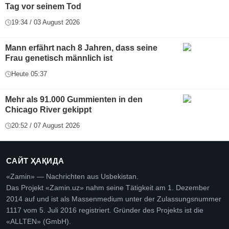
Tag vor seinem Tod
19:34 / 03 August 2026
Mann erfährt nach 8 Jahren, dass seine
Frau genetisch männlich ist
Heute 05:37
Mehr als 91.000 Gummienten in den
Chicago River gekippt
20:52 / 07 August 2026
САЙТ ҲАҚИДА
«Zamin» — Nachrichten aus Usbekistan.
Das Projekt «Zamin.uz» nahm seine Tätigkeit am 1. Dezember
2014 auf und ist als Massenmedium unter der Zulassungsnummer
1117 vom 5. Juli 2016 registriert. Gründer des Projekts ist die
«ALLTEN» (GmbH).