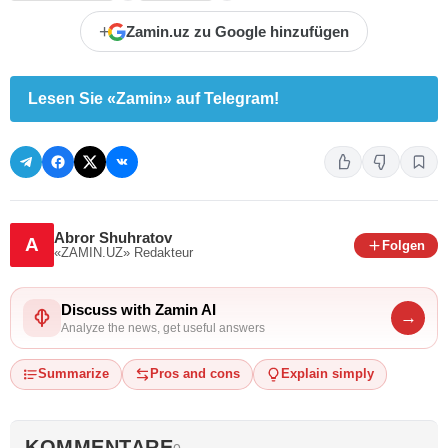
+
Zamin.uz zu Google hinzufügen
Lesen Sie «Zamin» auf Telegram!
Abror Shuhratov
A
Folgen
«ZAMIN.UZ»
Redakteur
Discuss with Zamin AI
→
Analyze the news, get useful answers
Summarize
Pros and cons
Explain simply
KOMMENTARE