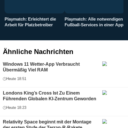
Playmatch: Erleichtert die
Playmatch: Alle notwendigen
W
Arbeit für Platzbetreiber
Fußball-Services in einer App
I
b
g
Ähnliche Nachrichten
Windows 11 Wetter-App Verbraucht
Übermäßig Viel RAM
Heute 18:51
Londons King’s Cross Ist Zu Einem
Führenden Globalen KI-Zentrum Geworden
Heute 18:23
Relativity Space beginnt mit der Montage
der ersten Stufe der Terran-R-Rakete