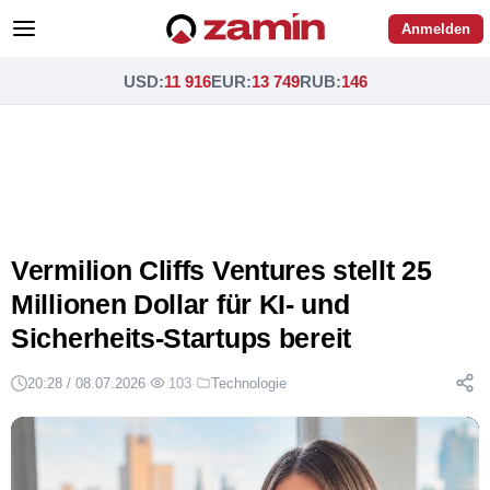
Anmelden
USD
:
11 916
EUR
:
13 749
RUB
:
146
Vermilion Cliffs Ventures stellt 25
Millionen Dollar für KI- und
Sicherheits-Startups bereit
20:28 / 08.07.2026
·
103
·
Technologie