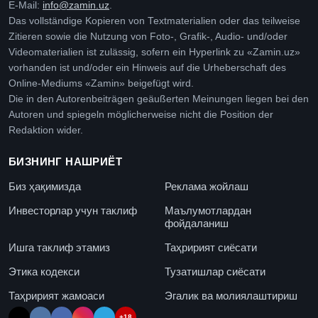
E-Mail:
info@zamin.uz
.
Das vollständige Kopieren von Textmaterialien oder das teilweise
Zitieren sowie die Nutzung von Foto-, Grafik-, Audio- und/oder
Videomaterialien ist zulässig, sofern ein Hyperlink zu «Zamin.uz»
vorhanden ist und/oder ein Hinweis auf die Urheberschaft des
Online-Mediums «Zamin» beigefügt wird.
Die in den Autorenbeiträgen geäußerten Meinungen liegen bei den
Autoren und spiegeln möglicherweise nicht die Position der
Redaktion wider.
БИЗНИНГ НАШРИЁТ
Биз ҳақимизда
Реклама жойлаш
Инвесторлар учун таклиф
Маълумотлардан
фойдаланиш
Ишга таклиф этамиз
Таҳририят сиёсати
Этика кодекси
Тузатишлар сиёсати
Таҳририят жамоаси
Эгалик ва молиялаштириш
+18