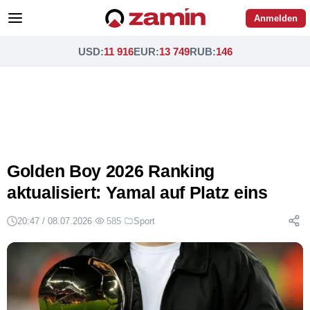
Anmelden
USD
:
11 916
EUR
:
13 749
RUB
:
146
Golden Boy 2026 Ranking
aktualisiert: Yamal auf Platz eins
20:47 / 08.07.2026
·
585
·
Sport