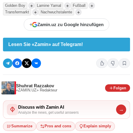
+
+
+
Golden Boy
Lamine Yamal
Fußball
+
+
Transfermarkt
Nachwuchstalente
+
Zamin.uz zu Google hinzufügen
Lesen Sie «Zamin» auf Telegram!
Shuhrat Razzakov
Folgen
«ZAMIN.UZ»
Redakteur
Discuss with Zamin AI
→
Analyze the news, get useful answers
Summarize
Pros and cons
Explain simply