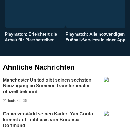
Playmatch: Erleichtert die
Playmatch: Alle notwendigen
W
Arbeit für Platzbetreiber
Fußball-Services in einer App
I
b
g
Ähnliche Nachrichten
Manchester United gibt seinen sechsten
Neuzugang im Sommer-Transferfenster
offiziell bekannt
Heute 09:36
Como verstärkt seinen Kader: Yan Couto
kommt auf Leihbasis von Borussia
Dortmund