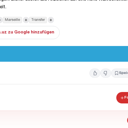
elt.
+
+
+
Marseille
Transfer
.uz zu Google hinzufügen
Spei
F