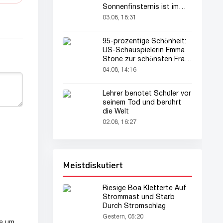
Sonnenfinsternis ist im
August zu sehen
03.08, 18:31
95-prozentige Schönheit:
US-Schauspielerin Emma
Stone zur schönsten Frau
der Welt gekürt
04.08, 14:16
Lehrer benotet Schüler vor
seinem Tod und berührt
die Welt
02.08, 16:27
Meistdiskutiert
Riesige Boa Kletterte Auf
Strommast und Starb
Durch Stromschlag
Gestern, 05:20
te um