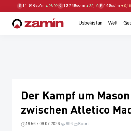
11 916
so'm
13 749
so'm
146
so'm
$
€
₽
▲
28,92
▲
32,19
▼
0,18
Usbekistan
Welt
Ges
Der Kampf um Mason
zwischen Atletico Ma
16:56 / 09.07.2026
·
696
·
Sport