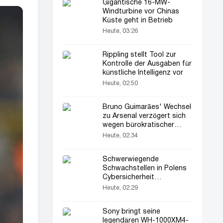
Gigantische 16-MW-
Windturbine vor Chinas
Küste geht in Betrieb
Heute, 03:26
Rippling stellt Tool zur
Kontrolle der Ausgaben für
künstliche Intelligenz vor
Heute, 02:50
Bruno Guimarães' Wechsel
zu Arsenal verzögert sich
wegen bürokratischer
Probleme
Heute, 02:34
Schwerwiegende
Schwachstellen in Polens
Cybersicherheit
aufgedeckt
Heute, 02:29
Sony bringt seine
legendären WH-1000XM4-