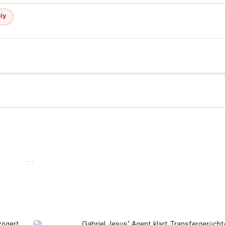
ly
…
zögert
Gabriel Jesus’ Agent klärt Transfergerüch