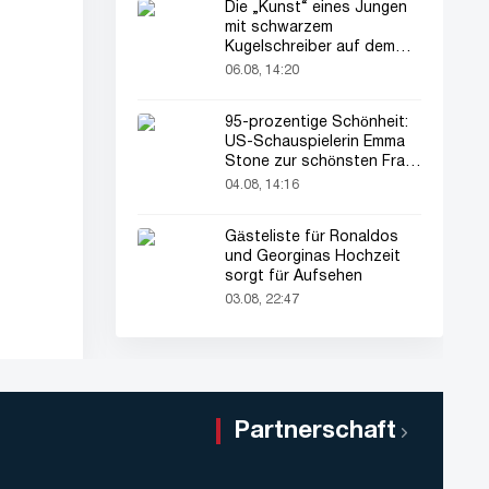
Die „Kunst“ eines Jungen
mit schwarzem
Kugelschreiber auf dem
Pass seines Vaters zieht
06.08, 14:20
alle Blicke auf sich
95-prozentige Schönheit:
US-Schauspielerin Emma
Stone zur schönsten Frau
der Welt gekürt
04.08, 14:16
Gästeliste für Ronaldos
und Georginas Hochzeit
sorgt für Aufsehen
03.08, 22:47
Partnerschaft