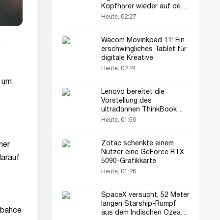
Kopfhörer wieder auf den
Markt
Heute, 02:27
Wacom Movinkpad 11: Ein
-
erschwingliches Tablet für
digitale Kreative
Heute, 02:24
f um
Lenovo bereitet die
Vorstellung des
ultradünnen ThinkBook
Aeroblade Laptops vor
Heute, 01:50
Zotac schenkte einem
ner
Nutzer eine GeForce RTX
darauf
5090-Grafikkarte
Heute, 01:28
SpaceX versucht, 52 Meter
langen Starship-Rumpf
rbahce
aus dem Indischen Ozean