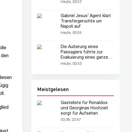
zu bergen
Heute, 00:57
Gabriel Jesus’ Agent klärt
Transfergerüchte um
Napoli auf
Heute, 00:55
Die Äußerung eines
lle
Passagiers führte zur
 den
Evakuierung eines ganzen
Flugzeugs
Heute, 00:53
diesen
ügig
Meistgelesen
ll.
Gästeliste für Ronaldos
glied
und Georginas Hochzeit
sorgt für Aufsehen
03.08, 22:47
keit