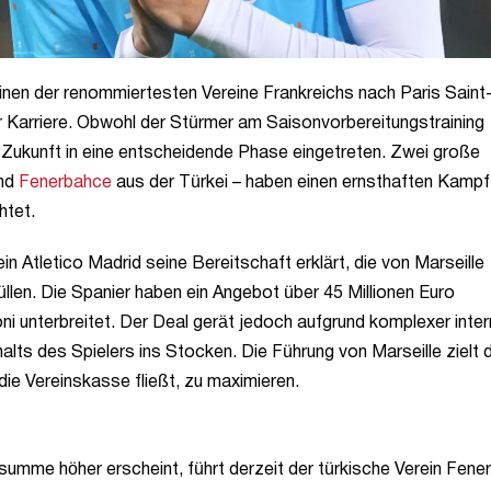
einen der renommiertesten Vereine Frankreichs nach Paris Saint
 Karriere. Obwohl der Stürmer am Saisonvorbereitungstraining
 Zukunft in eine entscheidende Phase eingetreten. Zwei große
und
Fenerbahce
aus der Türkei – haben einen ernsthaften Kamp
htet.
n Atletico Madrid seine Bereitschaft erklärt, die von Marseille
füllen. Die Spanier haben ein Angebot über 45 Millionen Euro
ni unterbreitet. Der Deal gerät jedoch aufgrund komplexer inter
alts des Spielers ins Stocken. Die Führung von Marseille zielt 
die Vereinskasse fließt, zu maximieren.
mme höher erscheint, führt derzeit der türkische Verein Fene