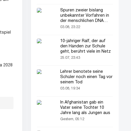
Spuren zweier bislang
unbekannter Vorfahren in
der menschlichen DNA
entdeckt
03.08, 23:22
tspiel
10-jähriger Ralf, der auf
den Händen zur Schule
geht, berührt viele im Netz
25.07, 23:43
ca 2028
Lehrer benotete seine
Schüler noch einen Tag vor
seinem Tod
03.08, 19:34
In Afghanistan gab ein
Vater seine Tochter 10
Jahre lang als Jungen aus
Gestern, 05:12