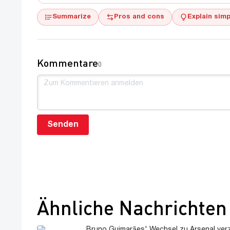
Summarize
Pros and cons
Explain simp
Kommentare
0
Senden
Ähnliche Nachrichten
Bruno Guimarães' Wechsel zu Arsenal ver