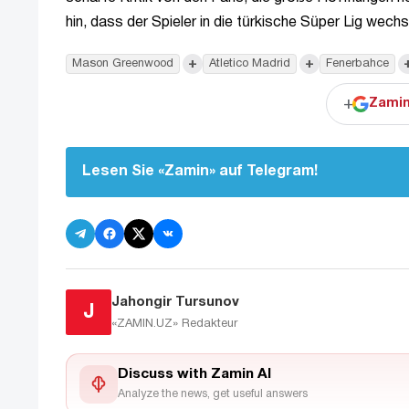
hin, dass der Spieler in die türkische Süper Lig wechs
+
+
Mason Greenwood
Atletico Madrid
Fenerbahce
+
Zamin
Lesen Sie «Zamin» auf Telegram!
Jahongir Tursunov
J
«ZAMIN.UZ»
Redakteur
Discuss with Zamin AI
Analyze the news, get useful answers