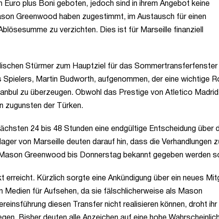
en Euro plus Boni geboten, jedoch sind in ihrem Angebot keine
Mason Greenwood haben zugestimmt, im Austausch für einen
 Ablösesumme zu verzichten. Dies ist für Marseille finanziell
glischen Stürmer zum Hauptziel für das Sommertransferfenster
s Spielers, Martin Budworth, aufgenommen, der eine wichtige Ro
anbul zu überzeugen. Obwohl das Prestige von Atletico Madrid
un zugunsten der Türken.
 nächsten 24 bis 48 Stunden eine endgültige Entscheidung über 
lager von Marseille deuten darauf hin, dass die Verhandlungen z
 Mason Greenwood bis Donnerstag bekannt gegeben werden so
t erreicht. Kürzlich sorgte eine Ankündigung über ein neues Mit
 Medien für Aufsehen, da sie fälschlicherweise als Mason
reinsführung diesen Transfer nicht realisieren können, droht ihr
gen. Bisher deuten alle Anzeichen auf eine hohe Wahrscheinlich