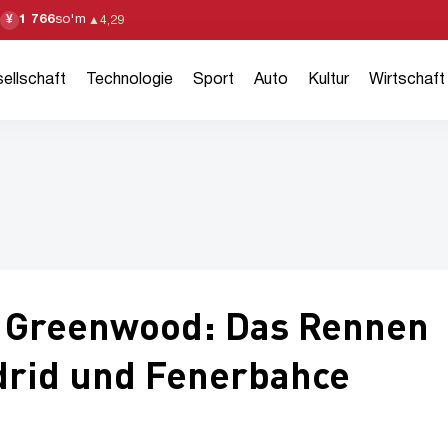
1 766
so'm
¥
▲
4,29
ellschaft
Technologie
Sport
Auto
Kultur
Wirtschaft
 Greenwood: Das Rennen
drid und Fenerbahce