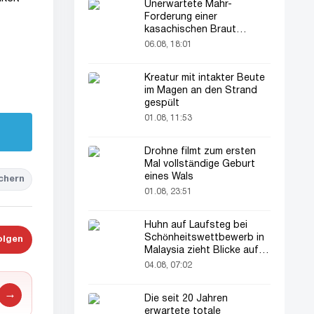
Unerwartete Mahr-
Forderung einer
kasachischen Braut
verblüfft alle
06.08, 18:01
Kreatur mit intakter Beute
im Magen an den Strand
gespült
01.08, 11:53
Drohne filmt zum ersten
Mal vollständige Geburt
eines Wals
chern
01.08, 23:51
Huhn auf Laufsteg bei
Schönheitswettbewerb in
olgen
Malaysia zieht Blicke auf
sich
04.08, 07:02
→
Die seit 20 Jahren
erwartete totale