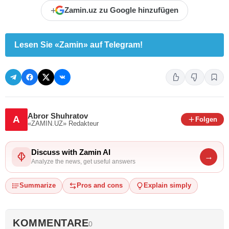
+
Zamin.uz zu Google hinzufügen
Lesen Sie «Zamin» auf Telegram!
Abror Shuhratov
A
Folgen
«ZAMIN.UZ»
Redakteur
Discuss with Zamin AI
→
Analyze the news, get useful answers
Summarize
Pros and cons
Explain simply
KOMMENTARE
0