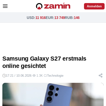
Anmelden
USD
:
11 916
EUR
:
13 749
RUB
:
146
Samsung Galaxy S27 erstmals
online gesichtet
17:21 / 10.06.2026
·
1.3K
·
Technologie