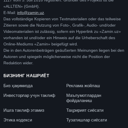
1117 vom 5. Juli 2016 registriert. Gründer des Projekts ist die
«ALLTEN» (GmbH).
E-Mail:
info@zamin.uz
.
Das vollständige Kopieren von Textmaterialien oder das teilweise
Zitieren sowie die Nutzung von Foto-, Grafik-, Audio- und/oder
Videomaterialien ist zulässig, sofern ein Hyperlink zu «Zamin.uz»
vorhanden ist und/oder ein Hinweis auf die Urheberschaft des
Online-Mediums «Zamin» beigefügt wird.
Die in den Autorenbeiträgen geäußerten Meinungen liegen bei den
Autoren und spiegeln möglicherweise nicht die Position der
Redaktion wider.
БИЗНИНГ НАШРИЁТ
Биз ҳақимизда
Реклама жойлаш
Инвесторлар учун таклиф
Маълумотлардан
фойдаланиш
Ишга таклиф этамиз
Таҳририят сиёсати
Этика кодекси
Тузатишлар сиёсати