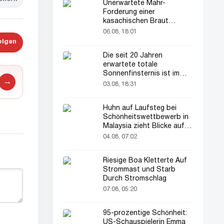
Unerwartete Mahr-
Forderung einer
kasachischen Braut
verblüfft alle
06.08, 18:01
olgen
Die seit 20 Jahren
erwartete totale
Sonnenfinsternis ist im
→
August zu sehen
03.08, 18:31
Huhn auf Laufsteg bei
Schönheitswettbewerb in
Malaysia zieht Blicke auf
sich
04.08, 07:02
Riesige Boa Kletterte Auf
Strommast und Starb
Durch Stromschlag
07.08, 05:20
95-prozentige Schönheit:
US-Schauspielerin Emma