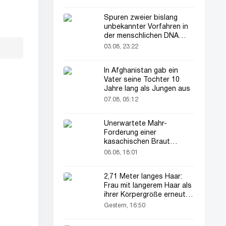
Spuren zweier bislang
unbekannter Vorfahren in
der menschlichen DNA
entdeckt
03.08, 23:22
In Afghanistan gab ein
Vater seine Tochter 10
Jahre lang als Jungen aus
07.08, 05:12
Unerwartete Mahr-
Forderung einer
kasachischen Braut
verblüfft alle
06.08, 18:01
2,71 Meter langes Haar:
Frau mit längerem Haar als
ihrer Körpergröße erneut im
Rampenlicht
Gestern, 16:50