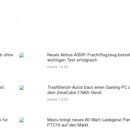
…
eb ohne
Neues Airbus A350F-Frachtflugzeug beste
wichtigen Test erfolgreich
Heute, 14:58
st
TrashBench-Autor baut einen Gaming-PC 
dem ZimaCube 2 NAS-Gerät
Heute, 13:53
k für
Meizu bringt neues 80-Watt-Ladegerät Pa
PTC16 auf den Markt