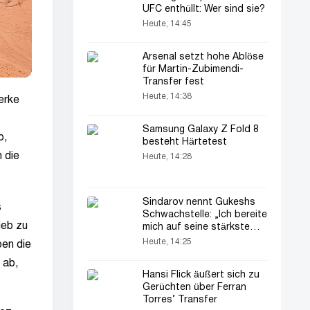
UFC enthüllt: Wer sind sie?
Heute, 14:45
Arsenal setzt hohe Ablöse
für Martin-Zubimendi-
Transfer fest
Heute, 14:38
erke
Samsung Galaxy Z Fold 8
b,
besteht Härtetest
 die
Heute, 14:28
Sindarov nennt Gukeshs
s
Schwachstelle: „Ich bereite
ieb zu
mich auf seine stärkste
Version vor“
Heute, 14:25
ben die
 ab,
Hansi Flick äußert sich zu
Gerüchten über Ferran
Torres’ Transfer