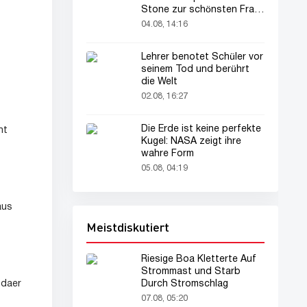
Stone zur schönsten Frau
der Welt gekürt
04.08, 14:16
Lehrer benotet Schüler vor
seinem Tod und berührt
die Welt
02.08, 16:27
Die Erde ist keine perfekte
ht
Kugel: NASA zeigt ihre
wahre Form
05.08, 04:19
aus
Meistdiskutiert
Riesige Boa Kletterte Auf
Strommast und Starb
ndaer
Durch Stromschlag
07.08, 05:20