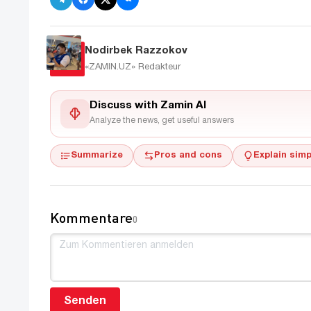
Nodirbek Razzokov
«ZAMIN.UZ»
Redakteur
Discuss with Zamin AI
Analyze the news, get useful answers
Summarize
Pros and cons
Explain simp
Kommentare
0
Senden