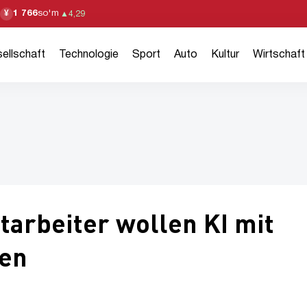
1 766
so'm
¥
▲
4,29
ellschaft
Technologie
Sport
Auto
Kultur
Wirtschaft
arbeiter wollen KI mit
gen