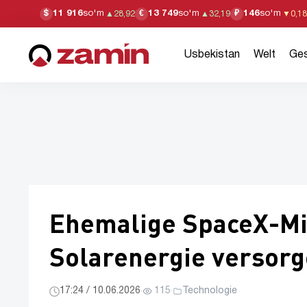
11 916
so'm
13 749
so'm
146
so'm
$
€
₽
▲
28,92
▲
32,19
▼
0,18
Usbekistan
Welt
Ges
Ehemalige SpaceX-Mit
Solarenergie versor
17:24 / 10.06.2026
·
115
·
Technologie