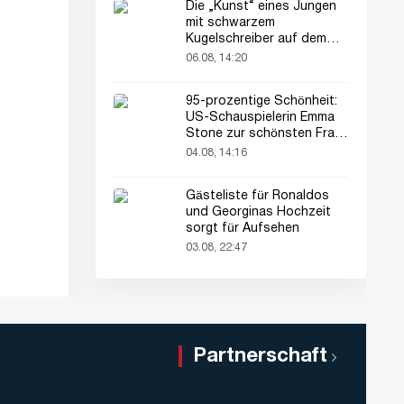
Die „Kunst“ eines Jungen
mit schwarzem
Kugelschreiber auf dem
Pass seines Vaters zieht
06.08, 14:20
alle Blicke auf sich
95-prozentige Schönheit:
US-Schauspielerin Emma
Stone zur schönsten Frau
der Welt gekürt
04.08, 14:16
Gästeliste für Ronaldos
und Georginas Hochzeit
sorgt für Aufsehen
03.08, 22:47
Partnerschaft