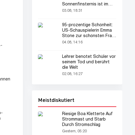
Sonnenfinsternis ist im
August zu sehen
03.08, 18:31
95-prozentige Schönheit:
US-Schauspielerin Emma
Stone zur schönsten Frau
der Welt gekürt
04.08, 14:16
4-
Lehrer benotet Schüler vor
seinem Tod und berührt
die Welt
02.08, 16:27
dünnen
Meistdiskutiert
p-
Riesige Boa Kletterte Auf
n
Strommast und Starb
Durch Stromschlag
Gestern, 05:20