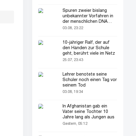
Spuren zweier bislang
unbekannter Vorfahren in
der menschlichen DNA
entdeckt
03.08, 23:22
10-jähriger Ralf, der auf
den Händen zur Schule
geht, berührt viele im Netz
25.07, 23:43
Lehrer benotete seine
Schüler noch einen Tag vor
seinem Tod
03.08, 19:34
In Afghanistan gab ein
Vater seine Tochter 10
Jahre lang als Jungen aus
Gestern, 05:12