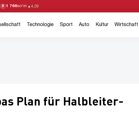
1 766
so'm
¥
▲
4,29
ellschaft
Technologie
Sport
Auto
Kultur
Wirtschaft
as Plan für Halbleiter-