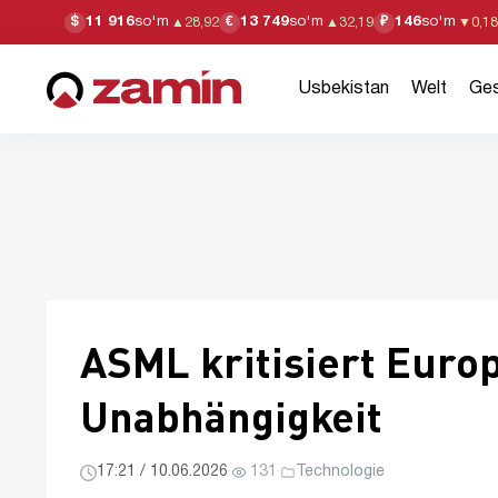
11 916
so'm
13 749
so'm
146
so'm
$
€
₽
▲
28,92
▲
32,19
▼
0,18
Usbekistan
Welt
Ges
ASML kritisiert Europ
Unabhängigkeit
17:21 / 10.06.2026
·
131
·
Technologie