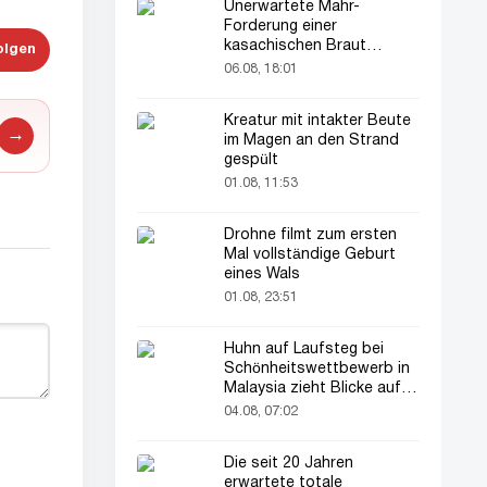
Unerwartete Mahr-
Forderung einer
kasachischen Braut
olgen
verblüfft alle
06.08, 18:01
Kreatur mit intakter Beute
→
im Magen an den Strand
gespült
01.08, 11:53
Drohne filmt zum ersten
Mal vollständige Geburt
eines Wals
01.08, 23:51
Huhn auf Laufsteg bei
Schönheitswettbewerb in
Malaysia zieht Blicke auf
sich
04.08, 07:02
Die seit 20 Jahren
erwartete totale