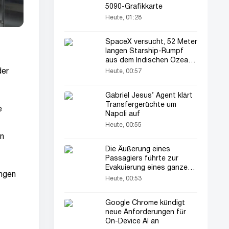
5090-Grafikkarte
Heute, 01:28
SpaceX versucht, 52 Meter
langen Starship-Rumpf
aus dem Indischen Ozean
zu bergen
der
Heute, 00:57
Gabriel Jesus’ Agent klärt
Transfergerüchte um
e
Napoli auf
Heute, 00:55
en
Die Äußerung eines
Passagiers führte zur
Evakuierung eines ganzen
ungen
Flugzeugs
Heute, 00:53
Google Chrome kündigt
neue Anforderungen für
On-Device AI an