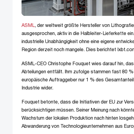
ASML
, der weltweit größte Hersteller von Lithograf
ausgesprochen, aktiv in die Halbleiter-Lieferkette
industrielle Unabhängigkeit ohne eine eigene entwicke
Region derzeit noch mangele. Dies berichtet Ixbt.c
ASML-CEO Christophe Fouquet wies darauf hin, dass
Abteilungen entfällt. Ihm zufolge stammen fast 80
europäische Auftraggeber nur 1 % des Gesamtanteils 
Industrie wider.
Fouquet betonte, dass die Initiativen der EU zur Ve
berücksichtigen müssen. Seiner Meinung nach könnten
Wachstum der lokalen Produktion nach hinten losgehe
Abwanderung von Technologieunternehmen aus Europ