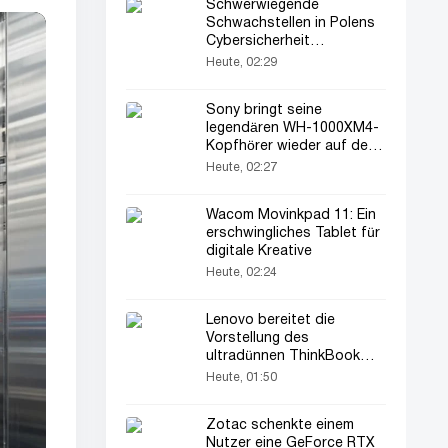
Schwerwiegende
Schwachstellen in Polens
Cybersicherheit
aufgedeckt
Heute, 02:29
Sony bringt seine
legendären WH-1000XM4-
Kopfhörer wieder auf den
Markt
Heute, 02:27
Wacom Movinkpad 11: Ein
erschwingliches Tablet für
digitale Kreative
Heute, 02:24
Lenovo bereitet die
Vorstellung des
ultradünnen ThinkBook
Aeroblade Laptops vor
Heute, 01:50
Zotac schenkte einem
Nutzer eine GeForce RTX