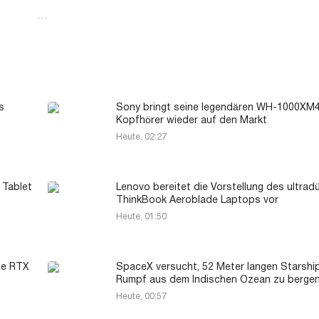
…
s
Sony bringt seine legendären WH-1000XM
Kopfhörer wieder auf den Markt
Heute, 02:27
 Tablet
Lenovo bereitet die Vorstellung des ultra
ThinkBook Aeroblade Laptops vor
Heute, 01:50
ce RTX
SpaceX versucht, 52 Meter langen Starshi
Rumpf aus dem Indischen Ozean zu berge
Heute, 00:57