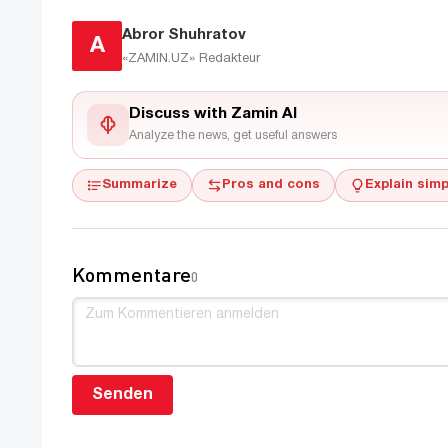
Abror Shuhratov
A
«ZAMIN.UZ»
Redakteur
Discuss with Zamin AI
Analyze the news, get useful answers
Summarize
Pros and cons
Explain simp
Kommentare
0
Senden