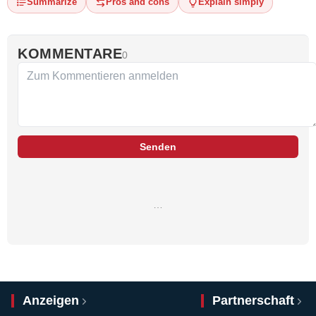
Summarize
Pros and cons
Explain simply
KOMMENTARE
0
Senden
…
Anzeigen
Partnerschaft