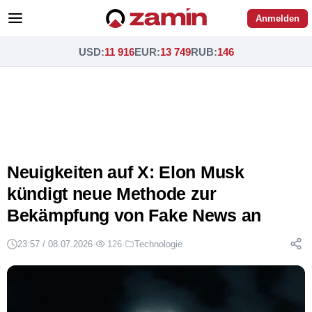
Anmelden
USD
:
11 916
EUR
:
13 749
RUB
:
146
Neuigkeiten auf X: Elon Musk
kündigt neue Methode zur
Bekämpfung von Fake News an
23:57 / 08.07.2026
·
126
·
Technologie