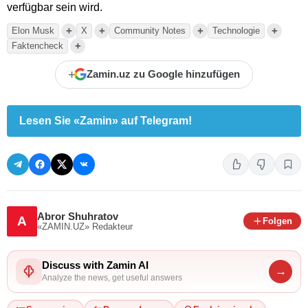
verfügbar sein wird.
+
+
+
+
Elon Musk
X
Community Notes
Technologie
+
Faktencheck
+
Zamin.uz zu Google hinzufügen
Lesen Sie «Zamin» auf Telegram!
Abror Shuhratov
A
Folgen
«ZAMIN.UZ»
Redakteur
Discuss with Zamin AI
→
Analyze the news, get useful answers