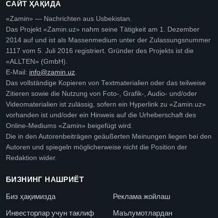
САЙТ ҲАҚИДА
«Zamin» — Nachrichten aus Usbekistan.
Das Projekt «Zamin.uz» nahm seine Tätigkeit am 1. Dezember
2014 auf und ist als Massenmedium unter der Zulassungsnummer
1117 vom 5. Juli 2016 registriert. Gründer des Projekts ist die
«ALLTEN» (GmbH).
E-Mail:
info@zamin.uz
.
Das vollständige Kopieren von Textmaterialien oder das teilweise
Zitieren sowie die Nutzung von Foto-, Grafik-, Audio- und/oder
Videomaterialien ist zulässig, sofern ein Hyperlink zu «Zamin.uz»
vorhanden ist und/oder ein Hinweis auf die Urheberschaft des
Online-Mediums «Zamin» beigefügt wird.
Die in den Autorenbeiträgen geäußerten Meinungen liegen bei den
Autoren und spiegeln möglicherweise nicht die Position der
Redaktion wider.
БИЗНИНГ НАШРИЁТ
Биз ҳақимизда
Реклама жойлаш
Инвесторлар учун таклиф
Маълумотлардан