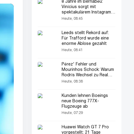
8 Jahre im Bernabéu:
Vinícius sorgt mit
spektakulärem Instagram-
Post für Aufsehen…
Heute, 08:45
Leeds stellt Rekord auf:
Für Trafford wurde eine
enorme Ablöse gezahlt
Heute, 08:41
Pérez' Fehler und
Mourinhos Schock: Warum
Rodrís Wechsel zu Real
Madrid platzte
Heute, 08:38
Kunden lehnen Boeings
neue Boeing 777X-
Flugzeuge ab
Heute, 07:29
Huawei Watch GT 7 Pro
vorgestellt: 21 Tage