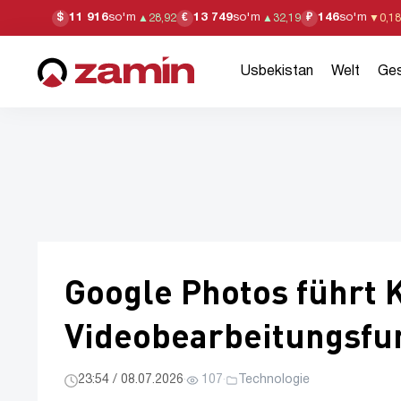
11 916
so'm
13 749
so'm
146
so'm
$
€
₽
▲
28,92
▲
32,19
▼
0,18
Usbekistan
Welt
Ges
Google Photos führt 
Videobearbeitungsfu
23:54 / 08.07.2026
·
107
·
Technologie