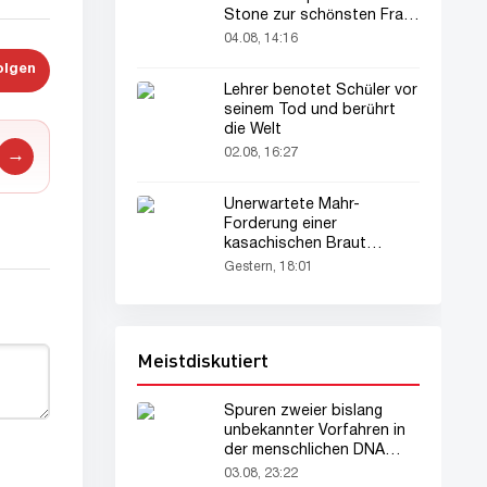
Stone zur schönsten Frau
der Welt gekürt
04.08, 14:16
olgen
Lehrer benotet Schüler vor
seinem Tod und berührt
die Welt
02.08, 16:27
→
Unerwartete Mahr-
Forderung einer
kasachischen Braut
verblüfft alle
Gestern, 18:01
Meistdiskutiert
Spuren zweier bislang
unbekannter Vorfahren in
der menschlichen DNA
entdeckt
03.08, 23:22