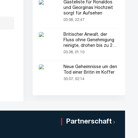
Gästeliste für Ronaldos
und Georginas Hochzeit
sorgt für Aufsehen
03.08, 22:47
Britischer Anwalt, der
Fluss ohne Genehmigung
reinigte, drohen bis zu 2
Jahre Haft
03.08, 01:10
Neue Geheimnisse um den
Tod einer Britin im Koffer
30.07, 02:14
Partnerschaft