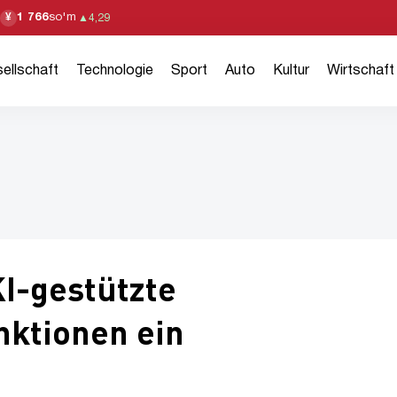
1 766
so'm
¥
▲
4,29
ellschaft
Technologie
Sport
Auto
Kultur
Wirtschaft
KI-gestützte
nktionen ein