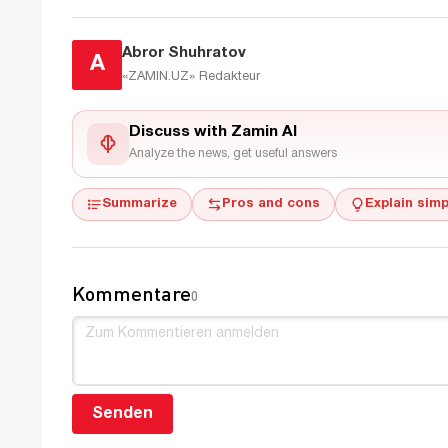
Abror Shuhratov
A
«ZAMIN.UZ»
Redakteur
Discuss with Zamin AI
Analyze the news, get useful answers
Summarize
Pros and cons
Explain simp
Kommentare
0
Senden