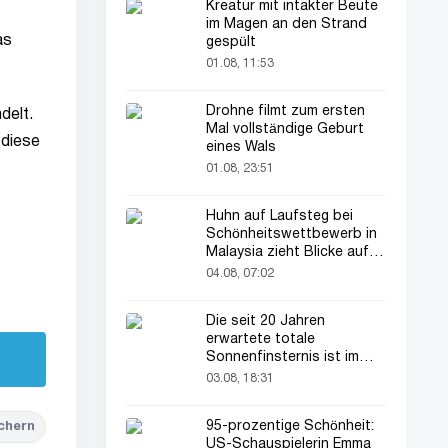
Kreatur mit intakter Beute
im Magen an den Strand
as
gespült
01.08, 11:53
Drohne filmt zum ersten
delt.
Mal vollständige Geburt
 diese
eines Wals
01.08, 23:51
Huhn auf Laufsteg bei
Schönheitswettbewerb in
Malaysia zieht Blicke auf
sich
04.08, 07:02
Die seit 20 Jahren
erwartete totale
Sonnenfinsternis ist im
August zu sehen
03.08, 18:31
95-prozentige Schönheit:
chern
US-Schauspielerin Emma