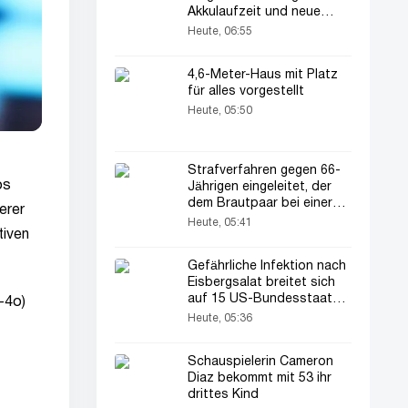
Akkulaufzeit und neue
Funktionen
Heute, 06:55
4,6-Meter-Haus mit Platz
für alles vorgestellt
Heute, 05:50
Strafverfahren gegen 66-
os
Jährigen eingeleitet, der
dem Brautpaar bei einer
erer
Hochzeit gratulierte
Heute, 05:41
tiven
Gefährliche Infektion nach
Eisbergsalat breitet sich
auf 15 US-Bundesstaaten
-4o)
aus
Heute, 05:36
Schauspielerin Cameron
Diaz bekommt mit 53 ihr
drittes Kind