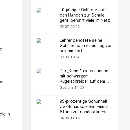
10-jähriger Ralf, der auf
den Händen zur Schule
geht, berührt viele im Netz
25.07, 23:43
Lehrer benotete seine
Schüler noch einen Tag vor
ge
seinem Tod
03.08, 19:34
Die „Kunst“ eines Jungen
mit schwarzem
Kugelschreiber auf dem
en
Pass seines Vaters zieht
Gestern, 14:20
alle Blicke auf sich
95-prozentige Schönheit:
US-Schauspielerin Emma
Stone zur schönsten Frau
die in
der Welt gekürt
04.08, 14:16