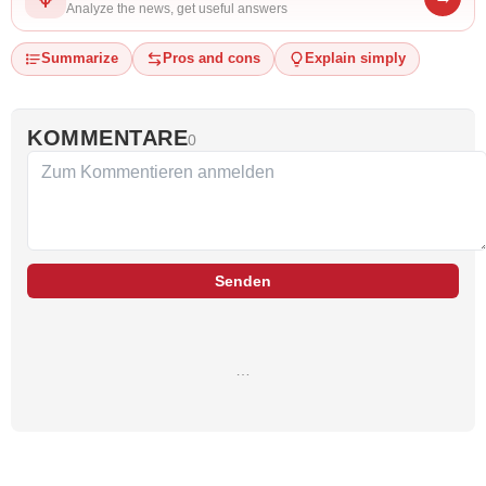
Analyze the news, get useful answers
Summarize
Pros and cons
Explain simply
KOMMENTARE
0
Senden
…