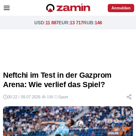
Anmelden
USD
:
11 887
EUR
:
13 717
RUB
:
146
Neftchi im Test in der Gazprom
Arena: Wie verlief das Spiel?
00:22 / 09.07.2026
·
199
·
Sport