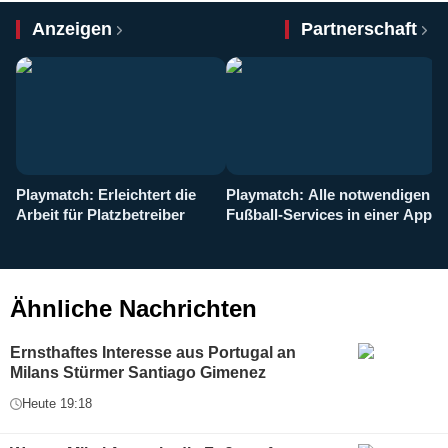
Anzeigen
Partnerschaft
Playmatch: Erleichtert die
Playmatch: Alle notwendigen
W
Arbeit für Platzbetreiber
Fußball-Services in einer App
I
b
g
Ähnliche Nachrichten
Ernsthaftes Interesse aus Portugal an
Milans Stürmer Santiago Gimenez
Heute 19:18